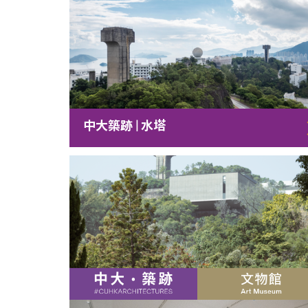
中大築跡 | 水塔