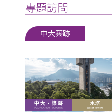
專題訪問
中大築跡