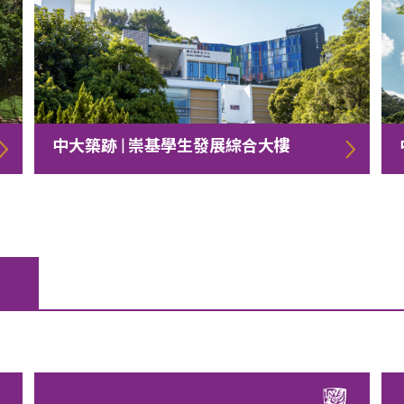
中大築跡 | 崇基學生發展綜合大樓