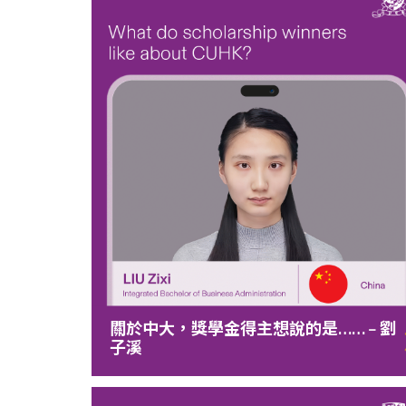
關於中大，獎學金得主想說的是…… – 劉
子溪