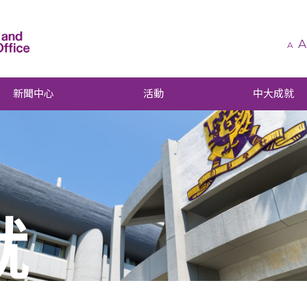
A
A
新聞中心
活動
中大成就
就