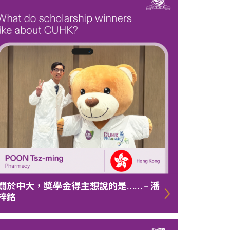
關於中大，獎學金得主想說的是…… – 潘
梓銘