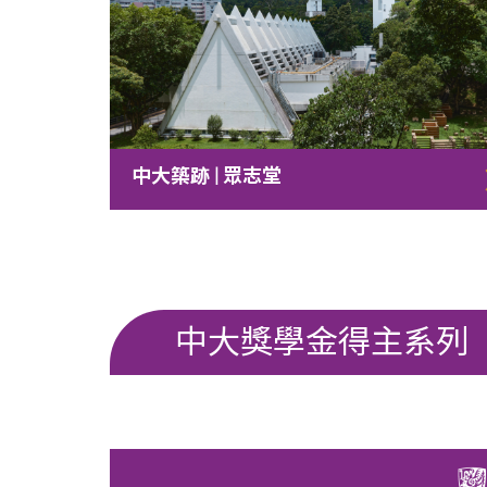
中大築跡 | 眾志堂
中大獎學金得主系列