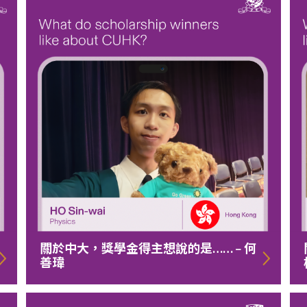
關於中大，獎學金得主想說的是…… – 何
善瑋