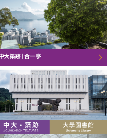
中大築跡 | 合一亭