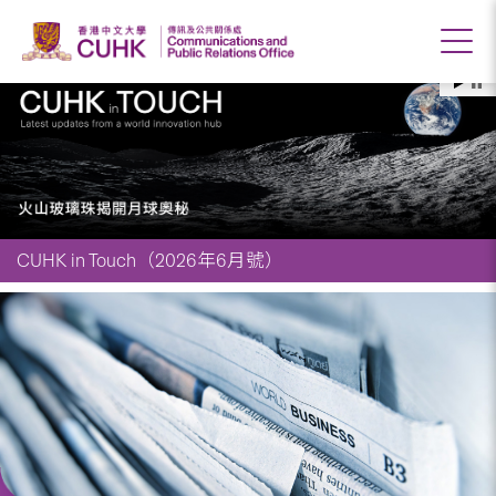
Communications
and
Public
Relations
Office
(CPRO),
The
Chinese
University
of
Hong
Kong
香
港
中
文
大
學
傳
訊
及
CUHK in Touch（2026年6月號）
公
共
關
係
處