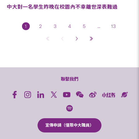
中大對一名學生昨晚在校園內不幸離世深表難過
1
2
3
4
5
...
13
聯繫我們
宣傳申請（僅限中大職員）