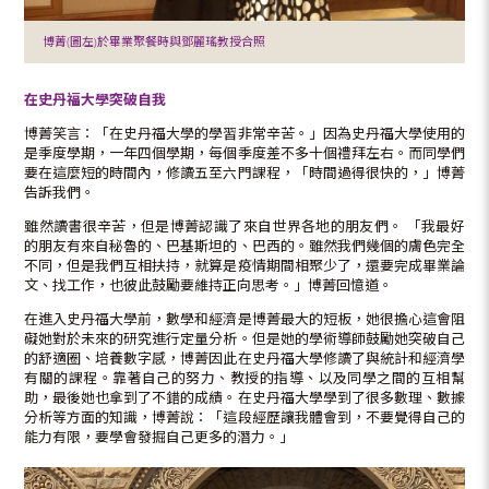
博菁(圖左)於畢業聚餐時與鄧麗瑤教授合照
在史丹福大學突破自我
博菁笑言：「在史丹福大學的學習非常辛苦。」因為史丹福大學使用的
是季度學期，一年四個學期，每個季度差不多十個禮拜左右。而同學們
要在這麼短的時間內，修讀五至六門課程，「時間過得很快的，」博菁
告訴我們。
雖然讀書很辛苦，但是博菁認識了來自世界各地的朋友們。 「我最好
的朋友有來自秘魯的、巴基斯坦的、巴西的。雖然我們幾個的膚色完全
不同，但是我們互相扶持，就算是疫情期間相聚少了，還要完成畢業論
文、找工作，也彼此鼓勵要維持正向思考。」博菁回憶道。
在進入史丹福大學前，數學和經濟是博菁最大的短板，她很擔心這會阻
礙她對於未來的研究進行定量分析。但是她的學術導師鼓勵她突破自己
的舒適圈、培養數字感，博菁因此在史丹福大學修讀了與統計和經濟學
有關的課程。靠著自己的努力、教授的指導、以及同學之間的互相幫
助，最後她也拿到了不錯的成績。在史丹福大學學到了很多數理、數據
分析等方面的知識，博菁說：「這段經歷讓我體會到，不要覺得自己的
能力有限，要學會發掘自己更多的潛力。」