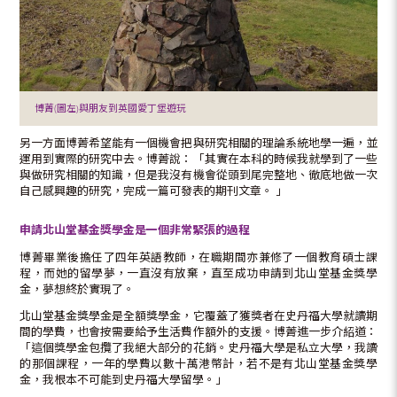
博菁(圖左)與朋友到英國愛丁堡遊玩
另一方面博菁希望能有一個機會把與研究相關的理論系統地學一遍，並
運用到實際的研究中去。博菁說：「其實在本科的時候我就學到了一些
與做研究相關的知識，但是我沒有機會從頭到尾完整地、徹底地做一次
自己感興趣的研究，完成一篇可發表的期刊文章。 」
申請北山堂基金獎學金是一個非常緊張的過程
博菁畢業後擔任了四年英語教師，在職期間亦兼修了一個教育碩士課
程，而她的留學夢，一直沒有放棄，直至成功申請到北山堂基金獎學
金，夢想終於實現了。
北山堂基金獎學金是全額獎學金，它覆蓋了獲獎者在史丹福大學就讀期
間的學費，也會按需要給予生活費作額外的支援。博菁進一步介紹道：
「這個獎學金包攬了我絕大部分的花銷。史丹福大學是私立大學，我讀
的那個課程，一年的學費以數十萬港幣計，若不是有北山堂基金獎學
金，我根本不可能到史丹福大學留學。」