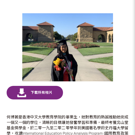
何博菁是香港中文大學教育學院的畢業生，她對教育的熱誠推動她完成
一個又一個的學位，清晰的目標讓她發奮學習和準備，最終考獲北山堂
基金獎學金，於二零一九至二零二零學年到美國著名學府史丹福大學留
學，攻讀International Education Policy Analysis Program (國際教育政策