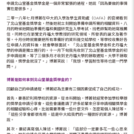
申請北山堂基金獎學金是一個非常緊張的過程，她說「因為要做的事情
實在是很多。」
二零一八年七月博菁在中大的入學及學生資助處（OAFA）的官網看到
了北山堂基金獎學金，然後她就立刻開始準備申請所需的相關資料。八
月的時候她開始準備托福和美國研究生入學考試、找老師幫助她寫推薦
信，同時也在瀏覽史丹福大學教授的研究領域、所發表的論文及著作
等。十月份時就需要把所有準備好的資料提交給學校，等學校收集好各
位申請人的資料後，就會舉辦面試。 「北山堂基金獎學金和史丹福大
學的申請是獨立進行的。十一月下旬我先收到了北山堂基金獎學金的初
步申請結果，等了三個多月才收到史丹福大學的錄取通知。大學不錄取
的話，獎學金就沒了。」博菁笑說：「我想，學習耐性等待也是一門學
問。」
博菁是如何拿到北山堂基金獎學金的？
回顧自己的申請過程，博菁認為主要有三個因素促成了自己的成功。
首先，要善於利用學校的資源。從本科開始，博菁就經常參加學校舉辦
的獎學金申請分享會。這些會議邀請了許多前輩來分享申請相關獎學金
的相關經驗和心得，比如需要準備一些什麼文件、怎麼寫個人陳述等。
「這些分享會都很有用，這是中大給我們的一種很好的資源。」博菁
說。
其次，要認真寫個人陳述。博菁說：「這部分一定要多花一些心思來