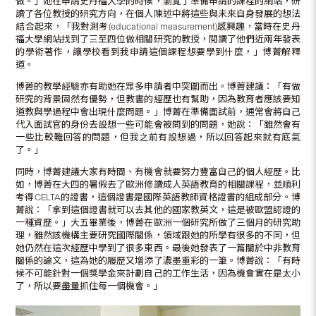
做。」她在申請史丹福大學的時候，瀏覽了準備申請的課程的網站，研
讀了各位教授的研究方向，在個人陳述中將這些與未來自身發展的想法
結合起來，「我對測考(educational measurement)感興趣，當時在史丹
福大學網站找到了三至四位做相關研究的教授，閱讀了他們近兩年發表
的學術著作，讓學校看到我申請這個課程想要學到什麼，」博菁解釋
道。
博菁的教學經驗亦有助她在眾多申請者中突圍而出。博菁建議：「有做
研究的背景固然有優勢，但教書的經歷也有幫助，因為教育者應該要知
道教與學過程中會出現什麼問題。」博菁在準備面試前，通常會將自己
代入面試官的身份去設想一些可能會被問到的問題，她說：「雖然會有
一些比較難回答的問題，但我之前有設想過，所以回答起來就有底氣
了。」
同時，博菁建議大家有時間、有機會就要努力豐富自己的個人經歷。比
如，博菁在大四的暑假去了歐洲修讀成人英語教育的相關課程，並順利
考得CELTA的證書，這個證書是國際英語教師資格證書的組成部分。博
菁說：「拿到這個證書就可以去其他的國家教英文，這是被歐盟認證的
一種資歷。」大五畢業後，博菁在歐洲一個研究所做了三個月的研究助
理，雖然該機構主要研究國際關係，領域跟她的所學有很多的不同，但
她仍然在這次經歷中學到了很多東西。最後她發表了一篇關於中非教育
關係的論文，這為她的履歷又增添了濃墨重彩的一筆。博菁說：「有時
候不可能針對一個獎學金來計劃自己的工作生活，因為機會實在是太小
了，所以要盡量抓住每一個機會。」