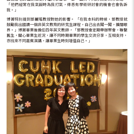
「他們經常在我氣餒時為我打氣，得悉有學術研討會的機會也會告訴
我。」
博菁特別提到鄧麗瑤教授對她的影響。 「在我本科的時候，鄧教授就
鼓勵我出國讀一個非英文教育的研究生課程，自己出去闖一闖，擴闊眼
界。」博菁畢業後擔任四年英文教師，「鄧教授會定期舉辦聚會，聯繫
舊生，關心畢業生近況，讓不同時期畢業的學生交流分享，互相支持，
亦找來不同嘉賓演講，讓畢業生時刻增值自己。」