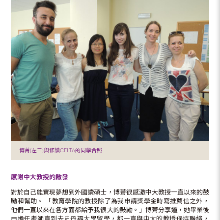
博菁(左三)與修讀CELTA的同學合照
感謝中大教授的啟發
對於自己能實現夢想到外國讀碩士，博菁很感激中大教授一直以來的鼓
勵和幫助。 「教育學院的教授除了為我申請獎學金時寫推薦信之外，
他們一直以來在各方面都給予我很大的鼓勵。」博菁分享道，她畢業後
由擔任老師直到去史丹福大學留學，都一直與中大的教授保持聯絡，