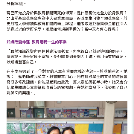
分析課程)。
現已回港投身於與教育相關研究的博菁，是什麼驅使她全力投身教育？
北山堂基金獎學金專為中大畢業生而設，得獎學生可獲全額獎學金，於
史丹福大學修讀與教育相關的碩士課程，能考取這巨額獎學金前往令人
夢寐以求的學府求學，她是如何規劃準備的？當中又有何心得呢？
知識改變命運 教育是我一生的事業
「雖然知識改變命運這種說法很老套，但覺得自己就是這樣的例子，」
博菁說。博菁家境不富裕，令她體會到要努力上進，善用僅有的資源，
以知識豐富自己。
在中學時遇到了一位對她的人生有重要意義的老師——藍秋蘭老師。她
說：「藍老師教我英文，教書非常用心，她在批改學生的文章的時候會
寫很多修改建議，你能感覺到她批改一篇文章起碼花半小時。她又會介
紹學生閱讀英文書籍和收看英語電視劇。在她的啟發下，我發現了自己
對英文的興趣。」