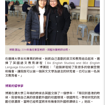
博菁(圖左) 2014年擔任實習老師，與藍秋蘭老師合照。
在選擇大學本科專業的時候，她將自己喜歡的英文和教育結合起來，選
擇了英國語文教育課程（BA (English Studies) and BEd (English
Language Education)）。博菁說：「這個課程給了我很多的發展空間
和機會，讓我既可以做一個英文文學及語言的研究者，也可以做一名英
文教育者。」
博菁的留學夢
博菁在讀大學三年級的時候去英國交換了一個學年，「等回到香港的時
候，我發現自己真的很喜歡外國的校園環境，很國際化，學術研究的氛
圍也很濃厚，當時已經希望將來有機會到外國修讀碩士。」她說。