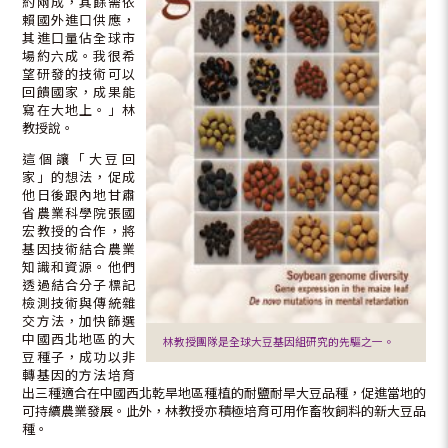
約兩成，其餘需依
賴國外進口供應，
其進口量佔全球市
場約六成。我很希
望研發的技術可以
回饋國家，成果能
寫在大地上。」林
教授說。
這個讓「大豆回
家」的想法，促成
他日後跟內地甘肅
省農業科學院張國
宏教授的合作，將
基因技術結合農業
知識和資源。他們
透過結合分子標記
檢測技術與傳統雜
交方法，加快篩選
中國西北地區的大
林教授團隊是全球大豆基因組研究的先驅之一。
豆種子，成功以非
轉基因的方法培育
出三種適合在中國西北乾旱地區種植的耐鹽耐旱大豆品種，促進當地的
可持續農業發展。此外，林教授亦積極培育可用作畜牧飼料的新大豆品
種。