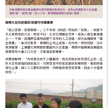
林教授團隊與甘肅省農業科學院張國宏教授合作，培育出耐鹽耐旱大豆品種
隴黃1號、2號及3號。至2021年，累積種植面積已超過61萬畝。
破解大豆抗逆基因
助建可持續農業
「蓺之荏菽，荏菽旆旆。」三千年前《詩經》所說的「荏菽」，就是今
天大家熟悉的大豆。時至今日，大豆已傳遍全世界，成為人類主要食糧
之一。不過，這種野生植物經歷千百年的人工培植，部分品種變得「嬌
生慣養」，無法在乾旱、貧瘠的土地上成長。在內地，耕地短缺、淡水
資源緊張、土壤鹽化等問題影響國內大豆產量，導致中國需要由美國及
南美等地大量入口大豆，才能滿足其需要。
林教授解釋：「內地東北有不少鹽鹼地，西北地區則有荒漠化土地。正
好大豆有很強的固氮能力，可將空氣中的氮氣變成有機物質，幫助修復
退化土壤，減少人工肥料的使用，同時能改善空氣質素，因此十分值得
研究。」