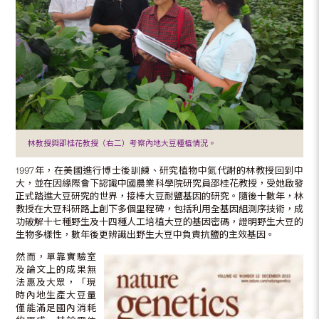
林教授與邵桂花教授（右二）考察內地大豆種植情況。
1997年，在美國進行博士後訓練、研究植物中氮代謝的林教授回到中
大，並在因緣際會下認識中國農業科學院研究員邵桂花教授，受她啟發
正式踏進大豆研究的世界，接棒大豆耐鹽基因的研究。隨後十數年，林
教授在大豆科研路上創下多個里程碑，包括利用全基因組測序技術，成
功破解十七種野生及十四種人工培植大豆的基因密碼，證明野生大豆的
生物多樣性，數年後更辨識出野生大豆中負責抗鹽的主效基因。
然而，單靠實驗室
及論文上的成果無
法惠及大眾，「現
時內地生產大豆量
僅能滿足國內消耗