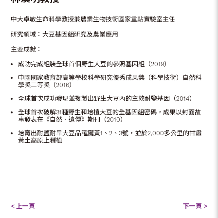
中大卓敏生命科學教授兼農業生物技術國家重點實驗室主任
研究領域：大豆基因組研究及農業應用
主要成就：
成功完成組裝全球首個野生大豆的參照基因組（2019）
中國國家教育部高等學校科學研究優秀成果獎（科學技術）自然科
學獎二等獎（2016）
全球首次成功發現並複製出野生大豆內的主效耐鹽基因（2014）
全球首次破解31種野生和培植大豆的全基因組密碼，成果以封面故
事發表在《自然．遺傳》期刊（2010）
培育出耐鹽耐旱大豆品種隴黃1、2、3號，並於2,000多公里的甘肅
黃土高原上種植
< 上一頁
下一頁 >