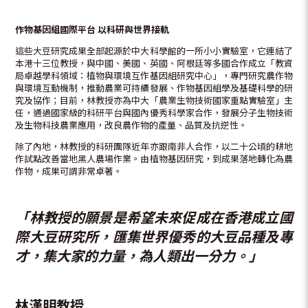
作物基因組國際平台
以科研與世界接軌
這些大豆研究成果全部起源於中大科學館的一所小小實驗室，它連結了
本港十三位教授，與中國、美國、英國、阿根廷等多國合作成立「教資
局卓越學科領域：植物與環境互作基因組研究中心」，專門研究農作物
與環境互動機制，推動農業可持續發展、作物基因組學及基礎科學的研
究及協作；目前，林教授亦為中大「農業生物技術國家重點實驗室」主
任，通過國家級的科研平台與國內優秀科學家合作，發展分子生物技術
及生物科技農業應用，改良農作物的產量、品質及抗逆性。
除了內地，林教授的科研團隊近年亦跟南非人合作，以二十公頃的耕地
作試點改善當地黑人農場作業。由植物基因研究，到成果落地轉化為農
作物，成果可謂非常卓著。
「林教授的願景是希望未來促成在香港成立國
際大豆研究所，匯集世界優秀的大豆品種及專
才，集大家的力量，為人類出一分力。」
林漢明教授