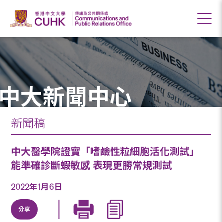
中大新聞中心
新聞稿
中大醫學院證實「嗜鹼性粒細胞活化測試」
能準確診斷蝦敏感 表現更勝常規測試
2022年1月6日
分享