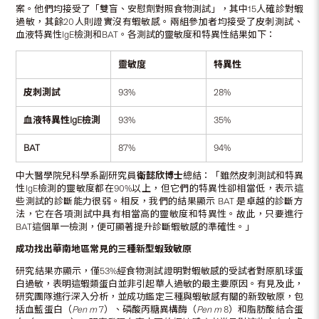
案。他們均接受了「雙盲、安慰劑對照食物測試」，其中15人確診對蝦
過敏，其餘20人則證實沒有蝦敏感。兩組參加者均接受了皮刺測試、
血液特異性IgE檢測和BAT。各測試的靈敏度和特異性結果如下：
靈敏度
特異性
皮刺測試
93%
28%
血液
特異性
IgE
檢測
93%
35%
BAT
87%
94%
中大醫學院兒科學系副研究員
衛懿欣博士
總結：「雖然皮刺測試和特異
性IgE檢測的靈敏度都在90%以上，但它們的特異性卻相當低，表示這
些測試的診斷能力很弱。相反，我們的結果顯示 BAT 是卓越的診斷方
法，它在各項測試中具有相當高的靈敏度和特異性。故此，只要進行
BAT這個單一檢測，便可顯著提升診斷蝦敏感的準確性。」
成功找出華南地區常見的三種新型蝦致敏原
研究結果亦顯示，僅53%經食物測試證明對蝦敏感的受試者對原肌球蛋
白過敏，表明這蝦類蛋白並非引起華人過敏的最主要原因。有見及此，
研究團隊進行深入分析，並成功鑑定三種與蝦敏感有關的新致敏原，包
括血藍蛋白（
Pen m
7）、磷酸丙糖異構酶（
Pen m
8）和脂肪酸結合蛋