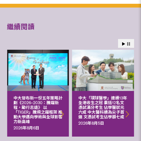
繼續閱讀
中大發布新一份五年策略計
中大「環球醫學」連續13年
劃《2026‒2030：騰躍新
全港收生之冠 囊括12名文
程，勵行志遠》 以
憑試滿分考生 佔學醫狀元
「TIGER」騰飛之躍框架 推
六成 中大醫科續為尖子首
動大學邁向學術與全球影響
選 文憑試考生佔學額七成
力新高峰
2026年8月5日
2026年8月6日