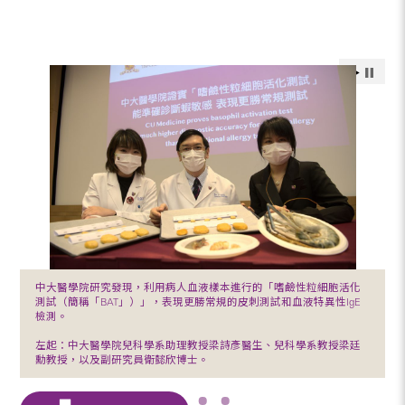
中大醫學院研究發現，利用病人血液樣本進行的「嗜鹼性粒細胞活化
測試（簡稱「BAT」）」，表現更勝常規的皮刺測試和血液特異性IgE
檢測。
左起：中大醫學院兒科學系助理教授梁詩彥醫生、兒科學系教授梁廷
勳教授，以及副研究員衛懿欣博士。