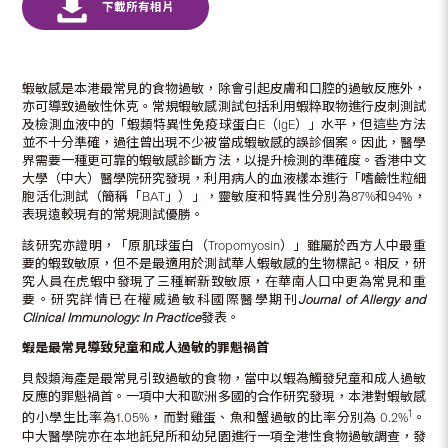
蝦敏感是本港最常見的食物過敏，除會引起皮膚和口腔的過敏反應外，
亦可導致過敏性休克。常規蝦敏感測試包括利用蝦粹取物進行皮刺測試
及檢測血液中的「蝦類特異性免疫球蛋白E（IgE）」水平，但這些方法
並不十分準確，過往曾出現不少被當成蝦敏感的誤診個案。因此，醫學
界需要一種更可靠的蝦敏感診斷方法，以提升檢測的準確度。香港中文
大學（中大）醫學院研究發現，利用病人的血液樣本進行「嗜鹼性粒細
胞活化測試（簡稱「BAT」）」，靈敏度和特異性分別為87%和94%，
表現遠較現有的常規測試優勝。
該研究亦證明，「原肌球蛋白（Tropomyosin）」雖屬於西方人中最重
要的蝦致敏原，但不是最適用於測試華人蝦敏感的生物標記。相反，研
究人員在虎蝦中發現了三種嶄新致敏原，在華南人口中更為常見和重
要。研究詳情已在權威過敏科國際醫學期刊
Journal of Allergy and
Clinical Immunology: In Practice
發表。
蝦是最常見導致兒童和成人過敏的罪魁禍首
貝殼類海產是最常見引致過敏的食物，當中以蝦為觸發兒童和成人過敏
反應的罪魁禍首。一項中大和歐洲多國的合作研究發現，本港對蝦敏感
1
的小學生比率為1.05%，而對雞蛋、魚和蟹過敏的比率分別為 0.2%
。
中大醫學院亦在本地託兒所和幼兒園進行一項全港性食物過敏調查，發