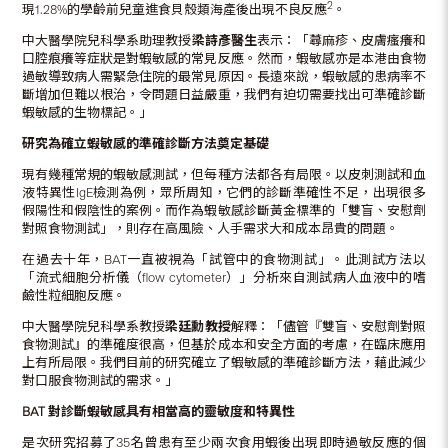
2
現1.28%的學齡前兒童進食貝殼類海產後出現不良反應
。
中大醫學院兒科學系助理教授
梁詩彥醫生
表示：「蕁麻疹、皮膚瘙癢和
口腔痕癢等症狀是對蝦敏感的常見反應。然而，蝦敏感亦是本港由食物
過敏導致病人需緊急住院的最常見原因。長遠來說，蝦敏感的患病率不
斷增加但難以根治，令問題日益嚴重，我們有迫切需要找出可準確診斷
蝦敏感的生物標記。」
研究為確立蝦敏感的準確診斷方法奠定基礎
現有幾種常規的蝦敏感測試，但每種方法都各有局限。以皮刺測試和血
液特異性IgE檢測為例，眾所周知，它們的診斷準確性不足，出現很多
假陽性和假陰性的案例。而作為蝦敏感診斷黃金標準的「雙盲、安慰劑
對照食物測試」，則存在高風險、人手需求大和成本昂貴的問題。
在過去十年，BAT一直被視為「試管中的食物測試」。此測試方法以
「流式細胞分析儀（flow cytometer）」分析來自測試病人血液中的嗜
鹼性粒細胞反應。
中大醫學院兒科學系教授
梁廷勳教授
解釋：「儘管『雙盲、安慰劑對照
食物測試』的準確度很高，但基於成本和安全方面的考慮，在臨床應用
上有所局限。我們目前的研究確立了蝦敏感的準確診斷方法，藉此減少
對口服食物測試的需求。」
BAT
對診斷蝦敏感具有相當高的靈敏度和特異性
是次研究招募了35名曾患有至少兩次食用蝦後出現即時過敏反應的個