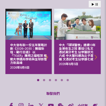
中大發布新一份五年策略計
中大「環球醫學」連續13年
劃《2026‒2030：騰躍新
全港收生之冠 囊括12名文
程，勵行志遠》 以
憑試滿分考生 佔學醫狀元
「TIGER」騰飛之躍框架 推
六成 中大醫科續為尖子首
動大學邁向學術與全球影響
選 文憑試考生佔學額七成
力新高峰
2026年8月5日
2026年8月6日
聯繫我們