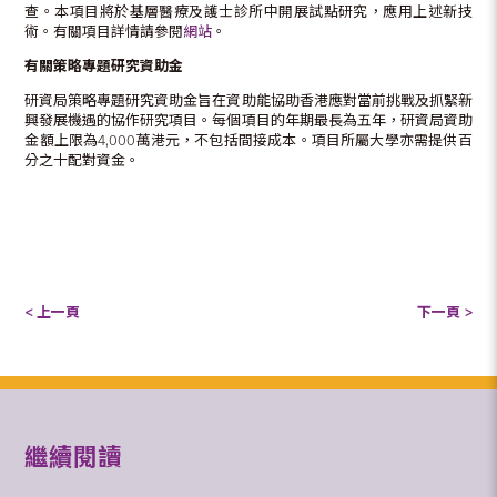
查。本項目將於基層醫療及護士診所中開展試點研究，應用上述新技
術。有關項目詳情請參閱
網站
。
有關策略專題研究資助金
研資局策略專題研究資助金旨在資助能協助香港應對當前挑戰及抓緊新
興發展機遇的協作研究項目。每個項目的年期最長為五年，研資局資助
金額上限為4,000萬港元，不包括間接成本。項目所屬大學亦需提供百
分之十配對資金。
< 上一頁
下一頁 >
繼續閱讀