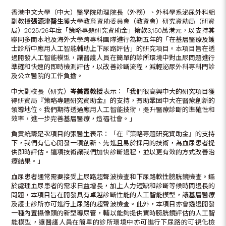
香港中文大學（中大）醫學院助理院長（外務）、外科學系泌尿外科組
副教授
張源津醫生
獲大學教育資助委員會（教資會）研究資助局（研資
局）2025/26年度「策略專題研究資助金」撥款3,150萬港元，以支持其
聯同多間本地及海外大學跨專科團隊進行為期五年的「在基層醫療及護
士診所中應用人工智能輔助上下尿路評估」的研究項目。本項目旨在透
過開發人工智能模型，讓醫護人員在簡單的診所環境中對血尿問題進行
準確和快速的即時檢測評估，以改善診斷流程，減輕泌尿外科專科門診
及公立醫院的工作負擔。
中大副校長（研究）
岑美霞教授
表示：「我們很高興中大的研究項目獲
得研資局『策略專題研究資助金』的支持，有助鞏固中大在醫療創新的
領導地位。我們期待透過應用人工智能技術，提升醫療診斷的準確性和
效率，進一步完善基層醫療，造福社會。」
負責統籌是次項目的張醫生表示：「在『策略專題研究資助金』的支持
下，我們有信心開發一項創新、先進且易於採用的技術，為血尿患者提
供即時評估。這項技術讓我們加快診斷過程，並以更有效的方式改善治
療結果。」
血尿患者通常需要接受上尿路超聲波檢查和下尿路軟性膀胱鏡檢查。鑑
於處理血尿患者的需求日益增長，加上人力短缺和診斷等候時間過長的
問題，本項目旨在開發具有卓越診斷性能的人工智能模型，讓基層醫療
及護士診所亦可進行上尿路的超聲波檢查。此外，本項目亦會透過開發
一種內置攝像頭的新型導尿管，輔以能夠提供實時膀胱鏡評估的人工智
能模型，讓醫護人員在簡單的診所環境中亦可進行下尿路的可視化檢