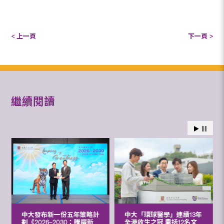
< 上一頁
下一頁 >
繼續閱讀
中大發布新一份五年策略計
中大「環球醫學」連續13年
劃《2026‒2030：騰躍新
全港收生之冠 囊括12名文