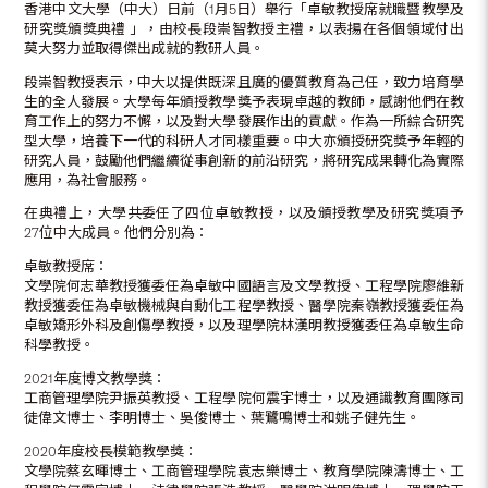
香港中文大學（中大）日前（1月5日）舉行「卓敏教授席就職暨教學及
研究獎頒獎典禮 」，由校長段崇智教授主禮，以表揚在各個領域付出
莫大努力並取得傑出成就的教研人員。
段崇智教授表示，中大以提供既深且廣的優質教育為己任，致力培育學
生的全人發展。大學每年頒授教學獎予表現卓越的教師，感謝他們在教
育工作上的努力不懈，以及對大學發展作出的貢獻。作為一所綜合研究
型大學，培養下一代的科研人才同樣重要。中大亦頒授研究獎予年輕的
研究人員，鼓勵他們繼續從事創新的前沿研究，將研究成果轉化為實際
應用，為社會服務。
在典禮上，大學共委任了四位卓敏教授，以及頒授教學及研究獎項予
27位中大成員。他們分別為：
卓敏教授席：
文學院何志華教授獲委任為卓敏中國語言及文學教授、工程學院廖維新
教授獲委任為卓敏機械與自動化工程學教授、醫學院秦嶺教授獲委任為
卓敏矯形外科及創傷學教授，以及理學院林漢明教授獲委任為卓敏生命
科學教授。
2021年度博文教學獎：
工商管理學院尹振英教授、工程學院何震宇博士，以及通識教育團隊司
徒偉文博士、李明博士、吳俊博士、葉鷺鳴博士和姚子健先生。
2020年度校長模範教學獎：
文學院蔡玄暉博士、工商管理學院袁志樂博士、教育學院陳濤博士、工