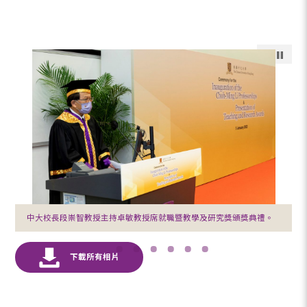
中大校長段崇智教授主持卓敏教授席就職暨教學及研究獎頒獎典禮。