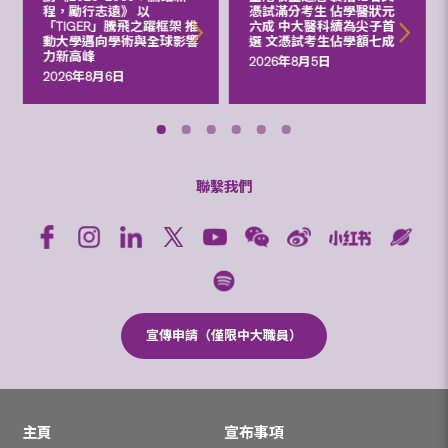
程，勵行志遠》 以
憑試滿分考生 佔學醫狀元
「TIGER」騰飛之躍框架 推
六成 中大醫科續為尖子首
動大學邁向學術與全球影響
選 文憑試考生佔學額七成
力新高峰
2026年8月5日
2026年8月6日
聯繫我們
宣傳申請（僅限中大職員）
主頁
宣布事項