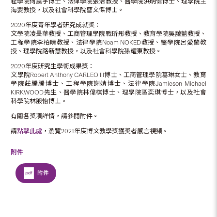
程學院何震宇博士、法律學院張浩教授、醫學院洪明偉博士、理學院王
海嬰教授，以及社會科學院曹文傑博士。
2020年度青年學者研究成就獎：
文學院凌旻華教授、工商管理學院戰昕彤教授、教育學院吳藹藍教授、
工程學院李柏晴教授、法律學院Noam NOKED教授、醫學院呂愛蘭教
授、理學院路新慧教授，以及社會科學院孫耀東教授。
2020年度研究生學術成果獎：
文學院Robert Anthony CARLEO III博士、工商管理學院葛琳女士、教育
學院莊騰騰博士、工程學院謝婧博士、法律學院Jamieson Michael
KIRKWOOD先生、醫學院林偉棋博士、理學院區奕琪博士，以及社會
科學院林殷怡博士。
有關各獎項詳情，請參閱附件。
請
點擊此處
，瀏覽2021年度博文教學獎獲奬者感言視頻。
附件
附件