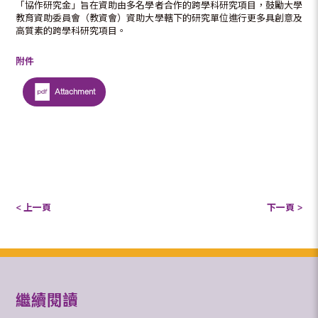
「協作研究金」旨在資助由多名學者合作的跨學科研究項目，鼓勵大學
教育資助委員會（教資會）資助大學轄下的研究單位進行更多具創意及
高質素的跨學科研究項目。
附件
Attachment
< 上一頁
下一頁 >
繼續閱讀