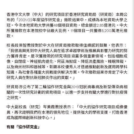
香港中文大學（中大）的研究項目於香港研究資助局（研資局）本周公
布的「2021/22年度協作研究金」撥款結果中，成績為本地資助大學之
冠。今次本地資助大學共獲48個項目資助，總金額逹2.85億港元。中大
所獲撥款在本港院校中佔最大比例，11個項目一共獲得8,200萬港元撥
款。
校長段崇智教授對於中大在研資局撥款取得佳績感到鼓舞，他表示：
「我很高興見到中大研究人員在追求卓越學術及推展具影響力研究的努
力獲得肯定。是次獲撥款的研究項目涵蓋多個重要領域，包括細胞成
像、自閉症、神經肌肉退化、阿茲海默症、降低流產風險、睡眠障礙，
以及納米材料和器械等，彰顯本校優秀人才透過推動創新及運用跨學科
知識，為社會各種重大挑戰提供解決方案。今次撥款結果亦肯定了中大
研究人員在對抗新冠肺炎作出的貢獻。」
研資局亦公布了第二輪協作研究金與2019冠狀病毒病及新型傳染病相
關的一次性研究計劃的資助項目，以進一步支持有關大學進行對抗疫情
之研究。
中大副校長（研究）岑美霞教授表示：「中大的協作研究項目成績優
異，再次證明我們在本港的領先地位，提供強大的學術支援，打造香港
成為國際級創新科技中心。」
有關「協作研究金」