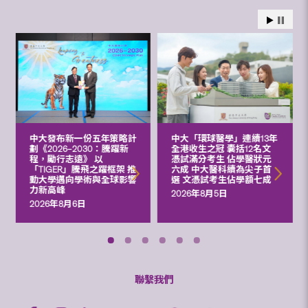
中大發布新一份五年策略計
中大「環球醫學」連續13年
劃《2026‒2030：騰躍新
全港收生之冠 囊括12名文
程，勵行志遠》 以
憑試滿分考生 佔學醫狀元
「TIGER」騰飛之躍框架 推
六成 中大醫科續為尖子首
動大學邁向學術與全球影響
選 文憑試考生佔學額七成
力新高峰
2026年8月5日
2026年8月6日
聯繫我們