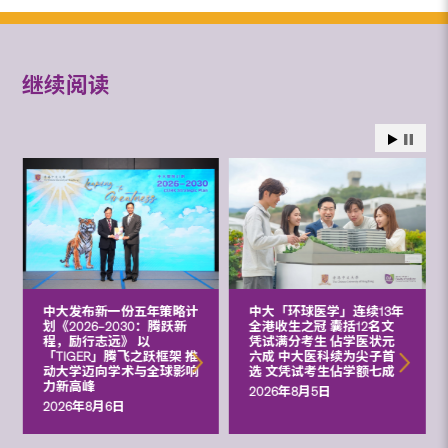
继续阅读
中大发布新一份五年策略计
中大「环球医学」连续13年
划《2026‒2030：腾跃新
全港收生之冠 囊括12名文
程，励行志远》 以
凭试满分考生 佔学医状元
「TIGER」腾飞之跃框架 推
六成 中大医科续为尖子首
动大学迈向学术与全球影响
选 文凭试考生佔学额七成
力新高峰
2026年8月5日
2026年8月6日