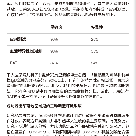
案。他们均接受了「双盲、安慰剂对照食物测试」，其中15人确诊对虾
过敏，其余20人则证实没有虾敏感。两组参加者均接受了皮刺测试、
血液特异性IgE检测和BAT。各测试的灵敏度和特异性结果如下：
灵敏度
特异性
皮刺测试
93%
28%
血液
特异性
IgE
检测
93%
35%
BAT
87%
94%
中大医学院儿科学系副研究员
卫懿欣博士
总结：「虽然皮刺测试和特异
性IgE检测的灵敏度都在90%以上，但它们的特异性却相当低，表示这
些测试的诊断能力很弱。相反，我们的结果显示 BAT 是卓越的诊断方
法，它在各项测试中具有相当高的灵敏度和特异性。故此，只要进行
BAT这个单一检测，便可显著提升诊断虾敏感的准确性。」
成功找出华南地区常见的三种新型虾致敏原
研究结果亦显示，仅53%经食物测试证明对虾敏感的受试者对原肌球蛋
白过敏，表明这虾类蛋白并非引起华人过敏的最主要原因。有见及此，
研究团队进行深入分析，并成功鑑定三种与虾敏感有关的新致敏原，包
括血蓝蛋白（
Pen m
7）、磷酸丙糖异构酶（
Pen m
8）和脂肪酸结合蛋