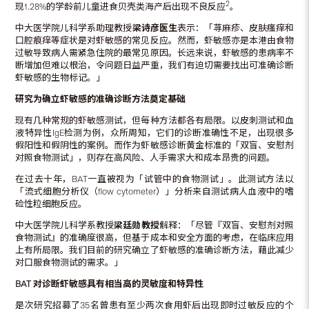
2
现1.28%的学龄前儿童进食贝壳类海产后出现不良反应
。
中大医学院儿科学系助理教授
梁诗彦医生
表示：「荨麻疹、皮肤瘙痒和
口腔痕痒等症状是对虾敏感的常见反应。然而，虾敏感亦是本港由食物
过敏导致病人需紧急住院的最常见原因。长远来说，虾敏感的患病率不
断增加但难以根治，令问题日益严重，我们有迫切需要找出可准确诊断
虾敏感的生物标记。」
研究为确立虾敏感的准确诊断方法奠定基础
现有几种常规的虾敏感测试，但每种方法都各有局限。以皮刺测试和血
液特异性IgE检测为例，众所周知，它们的诊断准确性不足，出现很多
假阳性和假阴性的案例。而作为虾敏感诊断黄金标准的「双盲、安慰剂
对照食物测试」，则存在高风险、人手需求大和成本昂贵的问题。
在过去十年，BAT一直被视为「试管中的食物测试」。此测试方法以
「流式细胞分析仪（flow cytometer）」分析来自测试病人血液中的嗜
硷性粒细胞反应。
中大医学院儿科学系教授
梁廷勋教授
解释：「尽管『双盲、安慰剂对照
食物测试』的准确度很高，但基于成本和安全方面的考虑，在临床应用
上有所局限。我们目前的研究确立了虾敏感的准确诊断方法，藉此减少
对口服食物测试的需求。」
BAT
对诊断虾敏感具有相当高的灵敏度和特异性
是次研究招募了35名曾患有至少两次食用虾后出现即时过敏反应的个