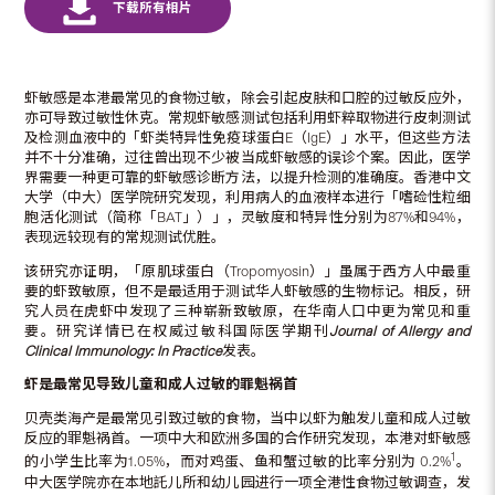
虾敏感是本港最常见的食物过敏，除会引起皮肤和口腔的过敏反应外，
亦可导致过敏性休克。常规虾敏感测试包括利用虾粹取物进行皮刺测试
及检测血液中的「虾类特异性免疫球蛋白E（IgE）」水平，但这些方法
并不十分准确，过往曾出现不少被当成虾敏感的误诊个案。因此，医学
界需要一种更可靠的虾敏感诊断方法，以提升检测的准确度。香港中文
大学（中大）医学院研究发现，利用病人的血液样本进行「嗜硷性粒细
胞活化测试（简称「BAT」）」，灵敏度和特异性分别为87%和94%，
表现远较现有的常规测试优胜。
该研究亦证明，「原肌球蛋白（Tropomyosin）」虽属于西方人中最重
要的虾致敏原，但不是最适用于测试华人虾敏感的生物标记。相反，研
究人员在虎虾中发现了三种崭新致敏原，在华南人口中更为常见和重
要。研究详情已在权威过敏科国际医学期刊
Journal of Allergy and
Clinical Immunology: In Practice
发表。
虾是最常见导致儿童和成人过敏的罪魁祸首
贝壳类海产是最常见引致过敏的食物，当中以虾为触发儿童和成人过敏
反应的罪魁祸首。一项中大和欧洲多国的合作研究发现，本港对虾敏感
1
的小学生比率为1.05%，而对鸡蛋、鱼和蟹过敏的比率分别为 0.2%
。
中大医学院亦在本地託儿所和幼儿园进行一项全港性食物过敏调查，发