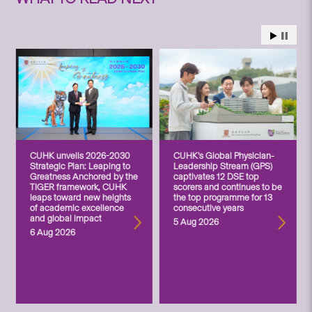
CUHK unveils 2026-2030
CUHK’s Global Physician-
Strategic Plan: Leaping to
Leadership Stream (GPS)
Greatness Anchored by the
captivates 12 DSE top
TIGER framework, CUHK
scorers and continues to be
leaps toward new heights
the top programme for 13
of academic excellence
consecutive years
and global impact
5 Aug 2026
6 Aug 2026