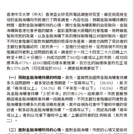
香港中文大學（中大）香港亞太研究所電話調查研究室，最近就席捲全
球的金融海嘯向市民進行了問卷調查，內容包括：預期金融海嘯持續的
時間、面對金融海嘯所持的心情、應付金融海嘯衝擊的自我取向、金融
海嘯與香港社會矛盾的關係、當前面對最大困難的社會階層、現時最能
幫助市民的政黨，以及金融海嘯下政府應採取哪種公共理財取向。鑑於
不同社會階層可能對有關問題的態度存有差異，調查也詢問了受訪者的
主觀社會階層認同（見附表一），並進行分組分析，從而檢視不同社會
階層認同者對上述問題的看法。調查於十一月二十四至二十六日晚上六
時至十時三十分進行，共成功訪問了843位18歲或以上的市民，成功回
應率為47.7%。以843個成功樣本數推算，百分比的抽樣誤差約在正或
負3.37% 以內（可信度設於95%）。調查結果摘要如下：
（一）預期金融海嘯持續的時間。
首先，當被問及國際金融海嘯會持續
多久這問題時，最多受訪者預期是「一至兩年以下」（38.6%），其次
是「兩年或以上」（34.2%）和「半年至一年以下」（16.5%），而認
為金融海嘯會持續「少於半年」的只有6.2%。結果顯示，市民普遍預
期這場金融海嘯將會持續一段頗長時間。不同主觀社會階層認同者對金
融海嘯會持續多久的看法略有差異，其中自視為社會中下層和中層的受
訪者，較多認為金融海嘯會持續「一至兩年以下」，而認為持續「兩年
或以上」者則以社會下層和中上層／上層認同者的比例稍高（見附表
二）。
（二）面對金融海嘯所持的心情。
面對金融海嘯，市民的心情又是如何