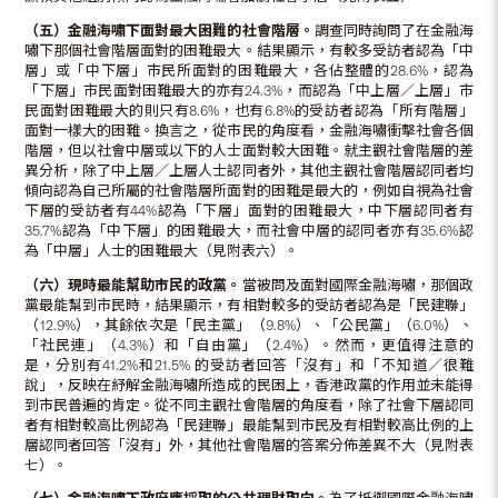
（五）金融海嘯下面對最大困難的社會階層。
調查同時詢問了在金融海
嘯下那個社會階層面對的困難最大。結果顯示，有較多受訪者認為「中
層」或「中下層」市民所面對的困難最大，各佔整體的28.6%，認為
「下層」市民面對困難最大的亦有24.3%，而認為「中上層／上層」市
民面對困難最大的則只有8.6%，也有6.8%的受訪者認為「所有階層」
面對一樣大的困難。換言之，從市民的角度看，金融海嘯衝擊社會各個
階層，但以社會中層或以下的人士面對較大困難。就主觀社會階層的差
異分析，除了中上層／上層人士認同者外，其他主觀社會階層認同者均
傾向認為自己所屬的社會階層所面對的困難是最大的，例如自視為社會
下層的受訪者有44%認為「下層」面對的困難最大，中下層認同者有
35.7%認為「中下層」的困難最大，而社會中層的認同者亦有35.6%認
為「中層」人士的困難最大（見附表六）。
（六）現時最能幫助市民的政黨。
當被問及面對國際金融海嘯，那個政
黨最能幫到市民時，結果顯示，有相對較多的受訪者認為是「民建聯」
（12.9%），其餘依次是「民主黨」（9.8%）、「公民黨」（6.0%）、
「社民連」（4.3%）和「自由黨」（2.4%）。然而，更值得注意的
是，分別有41.2%和21.5% 的受訪者回答「沒有」和「不知道／很難
說」，反映在紓解金融海嘯所造成的民困上，香港政黨的作用並未能得
到市民普遍的肯定。從不同主觀社會階層的角度看，除了社會下層認同
者有相對較高比例認為「民建聯」最能幫到市民及有相對較高比例的上
層認同者回答「沒有」外，其他社會階層的答案分佈差異不大（見附表
七）。