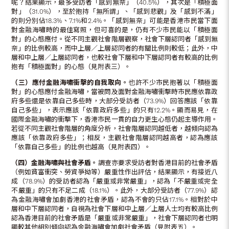
呢？結果顯示，最多受訪者「感到無奈」（40.5%），其次是「積極面
對」（31.0%），至於抱持「無所謂」、「感到悲觀」及「感到不滿」
的則分別佔18.3%、7.1%和2.4%。「感到無奈」可能是香港市民當下面
對金融海嘯時的最佳寫照，但可喜的是，仍有不少市民能以「積極面
對」的心態應付。從不同主觀社會階層觀察，社會下層認同者「感到無
奈」的比例較高，而中上層／上層認同者的有關比例則較低；此外，中
層和中上層／上層認同者，也較社會下層和中下層認同者有較高的比例
抱有「積極面對」的心態（見附表三）。
（三）應付金融海嘯衝擊的自我取向。
也許不少市民抱著以「積極面
對」的心態應付金融海嘯，當被問及面對金融海嘯衝擊時市民應依靠政
府多些還是依靠自己多些時，大部分受訪者（73.9%）回答應該「依靠
自己多些」，表示應該「依靠政府多些」的只有12.2%。顯而易見，在
國際金融海嘯的衝擊下，香港市民一貫的自力更生心態仍起主導作用。
若從不同主觀社會階層的角度分析，社會階層認同越低者，越傾向認為
應該「依靠政府多些」；相反，主觀社會階層認同越高者，認為應該
「依靠自己多些」的比例也越高（見附表四）。
（四）金融海嘯與社會矛盾。
調查亦要求受訪者對香港目前的社會矛盾
（例如貧富衝突、勞資爭拗等）嚴重性作出評估，結果顯示，有接近八
成（78.9%）的受訪者認為「嚴重或非常嚴重」，認為「不嚴重或完全
不嚴重」的只有不足二成（18.1%）。此外，大部分受訪者（77.9%）認
為金融海嘯會加劇香港的社會矛盾，認為不會的只佔17.1%。相對於中
層和中下層認同者，自視為社會下層和中上層／上層人士均有較高比例
認為香港目前的社會矛盾是「嚴重或非常嚴重」，社會下層認同者也明
顯較其他組別傾向認為金融海嘯會加劇社會矛盾（見附表五）。