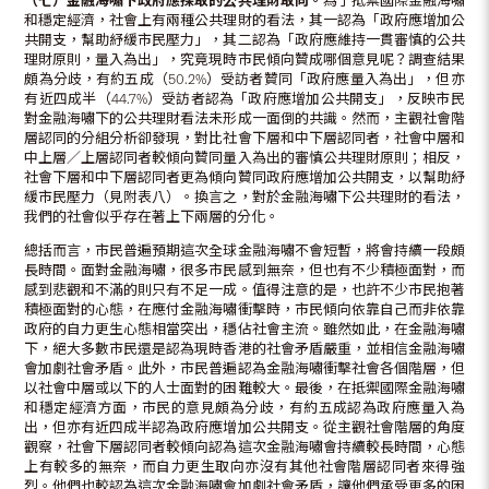
（七）金融海嘯下政府應採取的公共理財取向。
為了抵禦國際金融海嘯
和穩定經濟，社會上有兩種公共理財的看法，其一認為「政府應增加公
共開支，幫助紓緩市民壓力」，其二認為「政府應維持一貫審慎的公共
理財原則，量入為出」，究竟現時市民傾向贊成哪個意見呢？調查結果
頗為分歧，有約五成（50.2%）受訪者贊同「政府應量入為出」，但亦
有近四成半（44.7%）受訪者認為「政府應增加公共開支」，反映市民
對金融海嘯下的公共理財看法未形成一面倒的共識。然而，主觀社會階
層認同的分組分析卻發現，對比社會下層和中下層認同者，社會中層和
中上層／上層認同者較傾向贊同量入為出的審慎公共理財原則；相反，
社會下層和中下層認同者更為傾向贊同政府應增加公共開支，以幫助紓
緩市民壓力（見附表八）。換言之，對於金融海嘯下公共理財的看法，
我們的社會似乎存在著上下兩層的分化。
總括而言，市民普遍預期這次全球金融海嘯不會短暫，將會持續一段頗
長時間。面對金融海嘯，很多市民感到無奈，但也有不少積極面對，而
感到悲觀和不滿的則只有不足一成。值得注意的是，也許不少市民抱著
積極面對的心態，在應付金融海嘯衝擊時，市民傾向依靠自己而非依靠
政府的自力更生心態相當突出，穩佔社會主流。雖然如此，在金融海嘯
下，絕大多數市民還是認為現時香港的社會矛盾嚴重，並相信金融海嘯
會加劇社會矛盾。此外，市民普遍認為金融海嘯衝擊社會各個階層，但
以社會中層或以下的人士面對的困難較大。最後，在抵禦國際金融海嘯
和穩定經濟方面，市民的意見頗為分歧，有約五成認為政府應量入為
出，但亦有近四成半認為政府應增加公共開支。從主觀社會階層的角度
觀察，社會下層認同者較傾向認為這次金融海嘯會持續較長時間，心態
上有較多的無奈，而自力更生取向亦沒有其他社會階層認同者來得強
烈。他們也較認為這次金融海嘯會加劇社會矛盾，讓他們承受更多的困