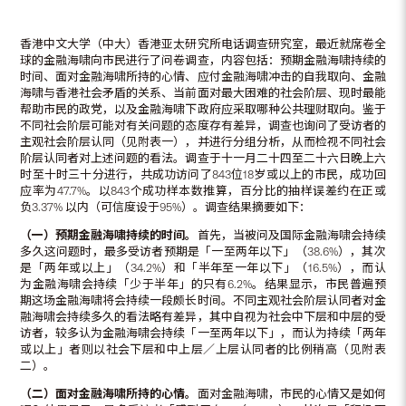
香港中文大学（中大）香港亚太研究所电话调查研究室，最近就席卷全
球的金融海啸向市民进行了问卷调查，内容包括：预期金融海啸持续的
时间、面对金融海啸所持的心情、应付金融海啸冲击的自我取向、金融
海啸与香港社会矛盾的关系、当前面对最大困难的社会阶层、现时最能
帮助市民的政党，以及金融海啸下政府应采取哪种公共理财取向。鉴于
不同社会阶层可能对有关问题的态度存有差异，调查也询问了受访者的
主观社会阶层认同（见附表一），并进行分组分析，从而检视不同社会
阶层认同者对上述问题的看法。调查于十一月二十四至二十六日晚上六
时至十时三十分进行，共成功访问了843位18岁或以上的市民，成功回
应率为47.7%。以843个成功样本数推算，百分比的抽样误差约在正或
负3.37% 以内（可信度设于95%）。调查结果摘要如下：
（一）预期金融海啸持续的时间。
首先，当被问及国际金融海啸会持续
多久这问题时，最多受访者预期是「一至两年以下」（38.6%），其次
是「两年或以上」（34.2%）和「半年至一年以下」（16.5%），而认
为金融海啸会持续「少于半年」的只有6.2%。结果显示，市民普遍预
期这场金融海啸将会持续一段颇长时间。不同主观社会阶层认同者对金
融海啸会持续多久的看法略有差异，其中自视为社会中下层和中层的受
访者，较多认为金融海啸会持续「一至两年以下」，而认为持续「两年
或以上」者则以社会下层和中上层／上层认同者的比例稍高（见附表
二）。
（二）面对金融海啸所持的心情。
面对金融海啸，市民的心情又是如何