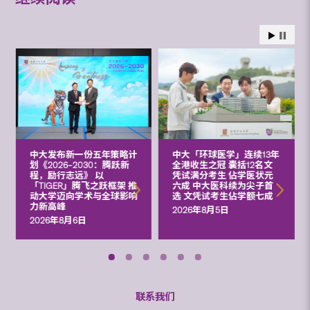
中大发布新一份五年策略计
中大「环球医学」连续13年
划《2026‒2030：腾跃新
全港收生之冠 囊括12名文
程，励行志远》 以
凭试满分考生 佔学医状元
「TIGER」腾飞之跃框架 推
六成 中大医科续为尖子首
动大学迈向学术与全球影响
选 文凭试考生佔学额七成
力新高峰
2026年8月5日
2026年8月6日
联系我们