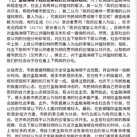
（七）金融海啸下政府应采取的公共理财取向。
为了抵御国际金融海啸
和稳定经济，社会上有两种公共理财的看法，其一认为「政府应增加公
共开支，帮助纾缓市民压力」，其二认为「政府应维持一贯审慎的公共
理财原则，量入为出」，究竟现时市民倾向赞成哪个意见呢？调查结果
颇为分歧，有约五成（50.2%）受访者赞同「政府应量入为出」，但亦
有近四成半（44.7%）受访者认为「政府应增加公共开支」，反映市民
对金融海啸下的公共理财看法未形成一面倒的共识。然而，主观社会阶
层认同的分组分析却发现，对比社会下层和中下层认同者，社会中层和
中上层／上层认同者较倾向赞同量入为出的审慎公共理财原则；相反，
社会下层和中下层认同者更为倾向赞同政府应增加公共开支，以帮助纾
缓市民压力（见附表八）。换言之，对于金融海啸下公共理财的看法，
我们的社会似乎存在着上下两层的分化。
总括而言，市民普遍预期这次全球金融海啸不会短暂，将会持续一段颇
长时间。面对金融海啸，很多市民感到无奈，但也有不少积极面对，而
感到悲观和不满的则只有不足一成。值得注意的是，也许不少市民抱着
积极面对的心态，在应付金融海啸冲击时，市民倾向依靠自己而非依靠
政府的自力更生心态相当突出，稳占社会主流。虽然如此，在金融海啸
下，绝大多数市民还是认为现时香港的社会矛盾严重，并相信金融海啸
会加剧社会矛盾。此外，市民普遍认为金融海啸冲击社会各个阶层，但
以社会中层或以下的人士面对的困难较大。最后，在抵御国际金融海啸
和稳定经济方面，市民的意见颇为分歧，有约五成认为政府应量入为
出，但亦有近四成半认为政府应增加公共开支。从主观社会阶层的角度
观察，社会下层认同者较倾向认为这次金融海啸会持续较长时间，心态
上有较多的无奈，而自力更生取向亦没有其他社会阶层认同者来得强
烈。他们也较认为这次金融海啸会加剧社会矛盾，让他们承受更多的困