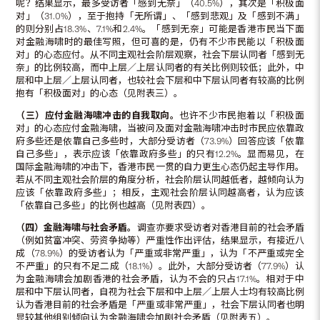
呢？结果显示，最多受访者「感到无奈」（40.5%），其次是「积极面
对」（31.0%），至于抱持「无所谓」、「感到悲观」及「感到不满」
的则分别占18.3%、7.1%和2.4%。「感到无奈」可能是香港市民当下面
对金融海啸时的最佳写照，但可喜的是，仍有不少市民能以「积极面
对」的心态应付。从不同主观社会阶层观察，社会下层认同者「感到无
奈」的比例较高，而中上层／上层认同者的有关比例则较低；此外，中
层和中上层／上层认同者，也较社会下层和中下层认同者有较高的比例
抱有「积极面对」的心态（见附表三）。
（三）应付金融海啸冲击的自我取向。
也许不少市民抱着以「积极面
对」的心态应付金融海啸，当被问及面对金融海啸冲击时市民应依靠政
府多些还是依靠自己多些时，大部分受访者（73.9%）回答应该「依靠
自己多些」，表示应该「依靠政府多些」的只有12.2%。显而易见，在
国际金融海啸的冲击下，香港市民一贯的自力更生心态仍起主导作用。
若从不同主观社会阶层的角度分析，社会阶层认同越低者，越倾向认为
应该「依靠政府多些」；相反，主观社会阶层认同越高者，认为应该
「依靠自己多些」的比例也越高（见附表四）。
（四）金融海啸与社会矛盾。
调查亦要求受访者对香港目前的社会矛盾
（例如贫富冲突、劳资争拗等）严重性作出评估，结果显示，有接近八
成（78.9%）的受访者认为「严重或非常严重」，认为「不严重或完全
不严重」的只有不足二成（18.1%）。此外，大部分受访者（77.9%）认
为金融海啸会加剧香港的社会矛盾，认为不会的只占17.1%。相对于中
层和中下层认同者，自视为社会下层和中上层／上层人士均有较高比例
认为香港目前的社会矛盾是「严重或非常严重」，社会下层认同者也明
显较其他组别倾向认为金融海啸会加剧社会矛盾（见附表五）。