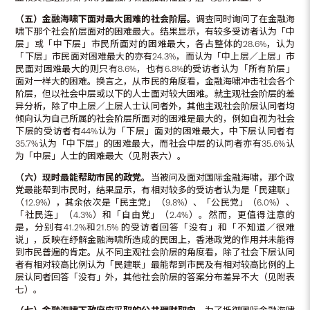
（五）金融海啸下面对最大困难的社会阶层。
调查同时询问了在金融海
啸下那个社会阶层面对的困难最大。结果显示，有较多受访者认为「中
层」或「中下层」市民所面对的困难最大，各占整体的28.6%，认为
「下层」市民面对困难最大的亦有24.3%，而认为「中上层／上层」市
民面对困难最大的则只有8.6%，也有6.8%的受访者认为「所有阶层」
面对一样大的困难。换言之，从市民的角度看，金融海啸冲击社会各个
阶层，但以社会中层或以下的人士面对较大困难。就主观社会阶层的差
异分析，除了中上层／上层人士认同者外，其他主观社会阶层认同者均
倾向认为自己所属的社会阶层所面对的困难是最大的，例如自视为社会
下层的受访者有44%认为「下层」面对的困难最大，中下层认同者有
35.7%认为「中下层」的困难最大，而社会中层的认同者亦有35.6%认
为「中层」人士的困难最大（见附表六）。
（六）现时最能帮助市民的政党。
当被问及面对国际金融海啸，那个政
党最能帮到市民时，结果显示，有相对较多的受访者认为是「民建联」
（12.9%），其余依次是「民主党」（9.8%）、「公民党」（6.0%）、
「社民连」（4.3%）和「自由党」（2.4%）。然而，更值得注意的
是，分别有41.2%和21.5% 的受访者回答「没有」和「不知道／很难
说」，反映在纾解金融海啸所造成的民困上，香港政党的作用并未能得
到市民普遍的肯定。从不同主观社会阶层的角度看，除了社会下层认同
者有相对较高比例认为「民建联」最能帮到市民及有相对较高比例的上
层认同者回答「没有」外，其他社会阶层的答案分布差异不大（见附表
七）。