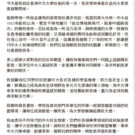
今天是我就任香港中文大學校長的第一天，我非常榮幸能在此向大家表
達誠摯問候。
能夠帶領一所如此優秀的高等院校邁步向前，我感到莫大光榮。中大自
1963年創校以來，堅定不移地履行「結合傳統與現代，融會中國與西
方」的獨有使命，茁壯成長為一所活力澎湃、與時俱進的大學，既擁有
全香港最壯麗秀逸的校園，又憑藉卓越的教研及創新成就聞名於世，但
在我心目中，中大並不止於此，這裏是我服務了27年的地方，是讓歷
代中大人有緣相聚的家，我們在這個朝氣勃勃的校園裏，群策群力，對
社會建樹良多。
衷心感謝大家對我的信任和期望，讓我有機會與您們一同踏上這趟精彩
旅程。我深信中大人誠結和衷，定能攜手實現共同願景，為世界創造更
美好的明天。
我鼓勵每位同學好好把握中大各式各樣的學習機會，努力追求全人發
展，裝備自己成為具有全球視野及多元文化意識的僕人領袖，為中大傳
承多年的優秀傳統和價值感到驕傲，並培養創新思維，盡力為全球挑戰
尋求解決方案。
我期待與各書院、學院及其他部門和單位的同事一起營造關愛共融的校
園環境，讓每位成員都能一展所長，為大學發展鋪設康莊大道。
我由衷向不同年代的中大校友致謝，您們在各個專業領域的成就無遠弗
屆，讓中大足跡遍及全球。誠盼校友們繼續與母校保持緊密聯繫，秉承
中大力臻卓越、創優革新、服務社群的精神，締造更深遠的影響。