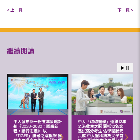
< 上一頁
下一頁 >
繼續閱讀
中大發布新一份五年策略計
中大「環球醫學」連續13年
劃《2026‒2030：騰躍新
全港收生之冠 囊括12名文
程，勵行志遠》 以
憑試滿分考生 佔學醫狀元
「TIGER」騰飛之躍框架 推
六成 中大醫科續為尖子首