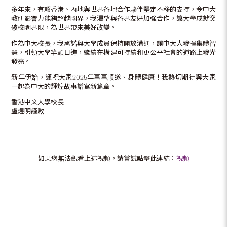
多年來，有賴香港、內地與世界各地合作夥伴堅定不移的支持，令中大
教研影響力能夠超越國界，我渴望與各界友好加強合作，讓大學成就突
破校園界限，為世界帶來美好改變。
作為中大校長，我承諾與大學成員保持開放溝通，讓中大人發揮集體智
慧，引領大學竿頭日進，繼續在構建可持續和更公平社會的道路上發光
發亮。
新年伊始，謹祝大家2025年事事順遂、身體健康！我熱切期待與大家
一起為中大的輝煌故事譜寫新篇章。
香港中文大學校長
盧煜明謹啟
如果您無法觀看上述視頻，請嘗試點擊此連結：
視頻