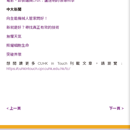
電影、即食麵與DNA：盧煜明的領導科學
中大新聞
向全能機械人管家問好！
新就是好？尋找真正有效的技術
無懼天氣
照耀細胞生命
突破界限
想閱讀更多CUHK in Touch刊載文章，請瀏覽﹕
https://cuhkintouch.cpr.cuhk.edu.hk/tc/
< 上一頁
下一頁 >