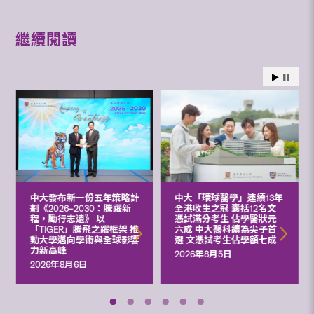
繼續閱讀
中大發布新一份五年策略計
中大「環球醫學」連續13年
劃《2026‒2030：騰躍新
全港收生之冠 囊括12名文
程，勵行志遠》 以
憑試滿分考生 佔學醫狀元
「TIGER」騰飛之躍框架 推
六成 中大醫科續為尖子首
動大學邁向學術與全球影響
選 文憑試考生佔學額七成
力新高峰
2026年8月5日
2026年8月6日