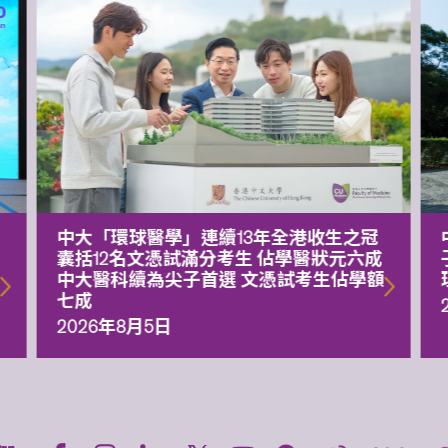
中大「環球醫學」連續13年全港收生之冠
囊括12名文憑試滿分考生 佔學醫狀元六成
中大醫科續為尖子首選 文憑試考生佔學額
七成
2026年8月5日