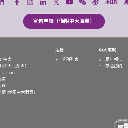
們
宣傳申請（僅限中大職員）
活動
中大成就
稿-中大
活動列表
周年報告
稿-中大（深圳）
專題訪問
in Touch
報道
名錄
請 (僅限中大職員)