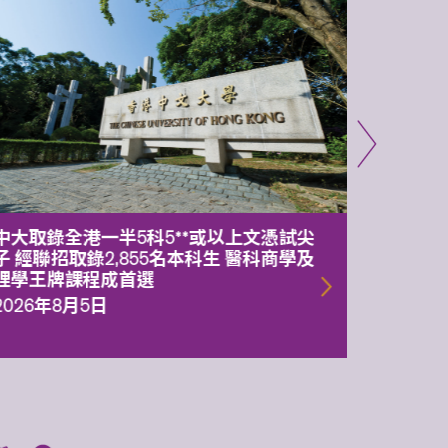
中大取錄全港一半5科5**或以上文憑試尖
中大委
子 經聯招取錄2,855名本科生 醫科商學及
理副校
理學王牌課程成首選
2026年
2026年8月5日