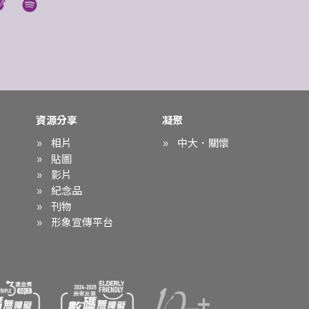
資源分享
凝聚
相片
中大．關懷
貼圖
影片
紀念品
刊物
形象宣傳平台