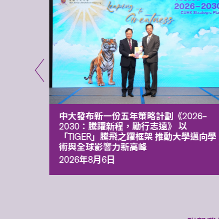
能力 有
中大發布新一份五年策略計劃《2026‒
污染
2030：騰躍新程，勵行志遠》 以
「TIGER」騰飛之躍框架 推動大學邁向學
術與全球影響力新高峰
2026年8月6日