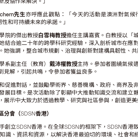
新及協作來解決。」
achern
先生
亦呼應此觀點：「今天的活動是澳洲對氣候
韌性和可持續未來的承諾。」
學院的傑出教授
白雪梅教授
擔任主講嘉賓。白教授以「
她結合逾二十年的跨學科研究經驗，深入剖析城市在應
。她強調，整合城市規劃、治理與創新對建構具韌性、共
學系副主任（教育）
戴沛權教授
主持。參加者圍繞氣候
到見解，引起共鳴，令參加者獲益良多。
和促進對話，並鼓勵學術界、慈善機構、政府、商界及
發展目標。是次活動除了彰顯中大推動知識交流和建立
，展示中大致力於透過教學、研究與社區參與，創造更美
區分會（
SDSN
香港）
攜手創立SDSN香港。在全球SDSN的框架下，SDSN香
知識、資訊和資源，以解決香港最迫切的環境、社會和經