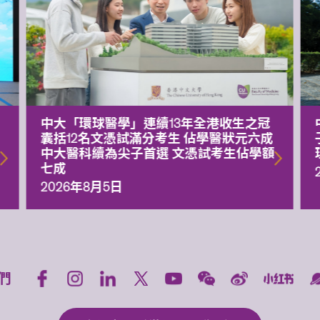
中大「環球醫學」連續13年全港收生之冠
囊括12名文憑試滿分考生 佔學醫狀元六成
中大醫科續為尖子首選 文憑試考生佔學額
七成
2026年8月5日
們