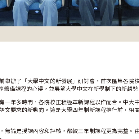
前舉辦了「大學中文的新發展」研討會，首次匯集各院
享籌備課程的心得，並展望大學中文在新學制下的新趨
有一年多時間，各院校正積極革新課程以作配合。中大
語文要求的新動向。這是大學四年制新課程推行前，相
，無論是授課內容和評核，都較三年制課程更為完整。
。