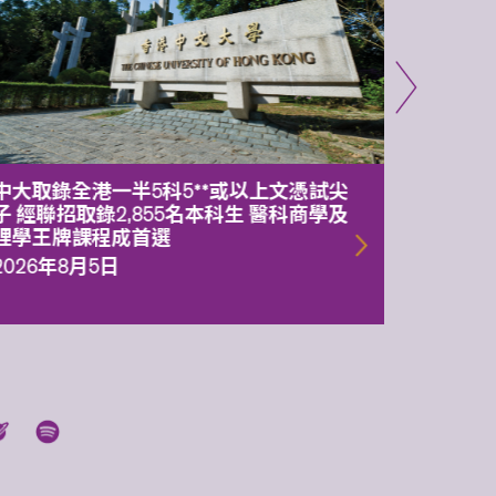
中大取錄全港一半5科5**或以上文憑試尖
中大委
子 經聯招取錄2,855名本科生 醫科商學及
理副校
理學王牌課程成首選
2026年
2026年8月5日