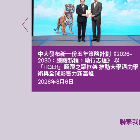
能力 有
中大發布新一份五年策略計劃《2026‒
污染
2030：騰躍新程，勵行志遠》 以
「TIGER」騰飛之躍框架 推動大學邁向學
術與全球影響力新高峰
2026年8月6日
聯繫我