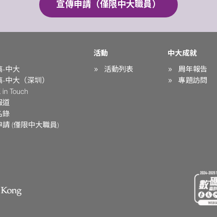
宣傳申請（僅限中大職員）
活動
中大成就
稿-中大
活動列表
周年報告
稿-中大（深圳）
專題訪問
in Touch
報道
名錄
請 (僅限中大職員)