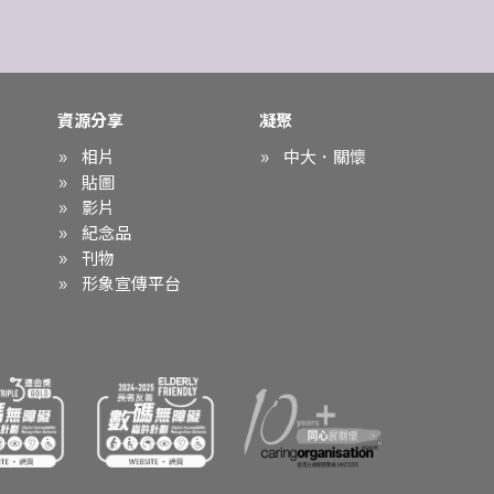
資源分享
凝聚
相片
中大．關懷
貼圖
影片
紀念品
刊物
形象宣傳平台