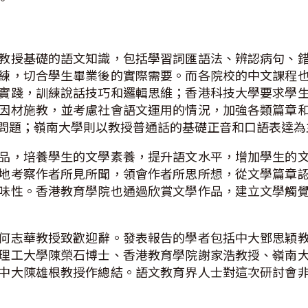
教授基礎的語文知識，包括學習詞匯語法、辨認病句、
練，切合學生畢業後的實際需要。而各院校的中文課程
實踐，訓練說話技巧和邏輯思維；香港科技大學要求學
因材施教，並考慮社會語文運用的情況，加強各類篇章
問題；嶺南大學則以教授普通話的基礎正音和口語表達
品，培養學生的文學素養，提升語文水平，增加學生的
地考察作者所見所聞，領會作者所思所想，從文學篇章
味性。香港教育學院也通過欣賞文學作品，建立文學觸
何志華教授致歡迎辭。發表報告的學者包括中大鄧思穎
理工大學陳榮石博士、香港教育學院謝家浩教授、嶺南
中大陳雄根教授作總結。語文教育界人士對這次研討會