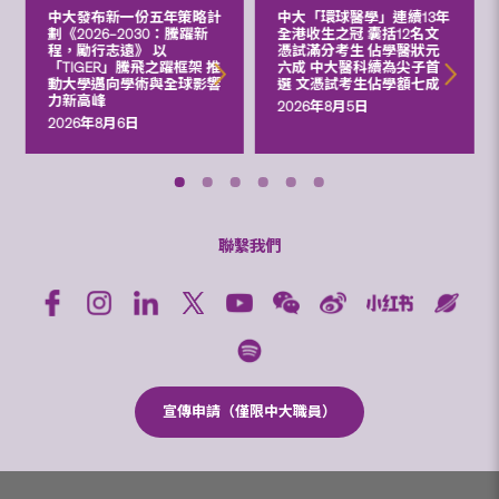
中大發布新一份五年策略計
中大「環球醫學」連續13年
劃《2026‒2030：騰躍新
全港收生之冠 囊括12名文
程，勵行志遠》 以
憑試滿分考生 佔學醫狀元
「TIGER」騰飛之躍框架 推
六成 中大醫科續為尖子首
動大學邁向學術與全球影響
選 文憑試考生佔學額七成
力新高峰
2026年8月5日
2026年8月6日
聯繫我們
宣傳申請（僅限中大職員）