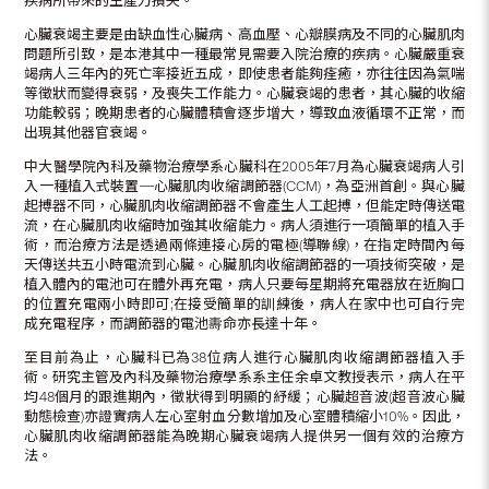
疾病所帶來的生產力損失。
心臟衰竭主要是由缺血性心臟病、高血壓、心瓣膜病及不同的心臟肌肉
問題所引致，是本港其中一種最常見需要入院治療的疾病。心臟嚴重衰
竭病人三年內的死亡率接近五成，即使患者能夠痊癒，亦往往因為氣喘
等徵狀而變得衰弱，及喪失工作能力。心臟衰竭的患者，其心臟的收縮
功能較弱；晚期患者的心臟體積會逐步增大，導致血液循環不正常，而
出現其他器官衰竭。
中大醫學院內科及藥物治療學系心臟科在2005年7月為心臟衰竭病人引
入一種植入式裝置─心臟肌肉收縮調節器(CCM)，為亞洲首創。與心臟
起搏器不同，心臟肌肉收縮調節器不會產生人工起搏，但能定時傳送電
流，在心臟肌肉收縮時加強其收縮能力。病人須進行一項簡單的植入手
術，而治療方法是透過兩條連接心房的電極(導聯線)，在指定時間內每
天傳送共五小時電流到心臟。心臟肌肉收縮調節器的一項技術突破，是
植入體內的電池可在體外再充電，病人只要每星期將充電器放在近胸口
的位置充電兩小時即可;在接受簡單的訓練後，病人在家中也可自行完
成充電程序，而調節器的電池夀命亦長達十年。
至目前為止，心臟科已為38位病人進行心臟肌肉收縮調節器植入手
術。研究主管及內科及藥物治療學系系主任余卓文教授表示，病人在平
均48個月的跟進期內，徵狀得到明顯的紓緩；心臟超音波(超音波心臟
動態檢查)亦證實病人左心室射血分數增加及心室體積縮小10%。因此，
心臟肌肉收縮調節器能為晚期心臟衰竭病人提供另一個有效的治療方
法。