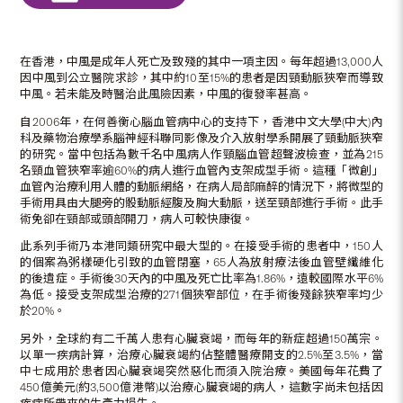
在香港，中風是成年人死亡及致殘的其中一項主因。每年超過13,000人
因中風到公立醫院求診，其中約10至15%的患者是因頸動脈狹窄而導致
中風。若未能及時醫治此風險因素，中風的復發率甚高。
自2006年，在何善衡心腦血管病中心的支持下，香港中文大學(中大)內
科及藥物治療學系腦神經科聯同影像及介入放射學系開展了頸動脈狹窄
的研究。當中包括為數千名中風病人作頸腦血管超聲波檢查，並為215
名頸血管狹窄率逾60%的病人進行血管內支架成型手術。這種「微創」
血管內治療利用人體的動脈網絡，在病人局部麻醉的情況下，將微型的
手術用具由大腿旁的骰動脈經腹及胸大動脈，送至頸部進行手術。此手
術免卻在頸部或頭部開刀，病人可較快康復。
此系列手術乃本港同類研究中最大型的。在接受手術的患者中，150人
的個案為粥樣硬化引致的血管閉塞，65人為放射療法後血管壁纖維化
的後遺症。手術後30天內的中風及死亡比率為1.86%，遠較國際水平6%
為低。接受支架成型治療的271個狹窄部位，在手術後殘餘狹窄率均少
於20%。
另外，全球約有二千萬人患有心臟衰竭，而每年的新症超過150萬宗。
以單一疾病計算，治療心臟衰竭約佔整體醫療開支的2.5%至3.5%，當
中七成用於患者因心臟衰竭突然惡化而須入院治療。美國每年花費了
450億美元(約3,500億港幣)以治療心臟衰竭的病人，這數字尚未包括因