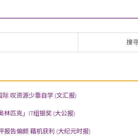
国际 叹资源少靠自学 (文汇报)
林匹克」IT组银奖 (大公报)
报告偏颇 藉机获利 (大纪元时报)