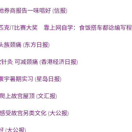
券商报告一味唱好 (信报)
克IT比赛大奖 靠上网自学：食饭搭车都谂编写程式 (
族颈痛 (东方日报)
针灸 可减颈痛 (香港经济日报)
宇暑期实习 (星岛日报)
爬上故宫屋顶 (文汇报)
感受故宫另类文化 (大公报)
 (大公报)