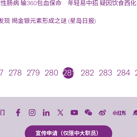
症性肠病 输360包血保命 年轻易中招 疑因饮食西化 
现 揭金银元素形成之谜 (星岛日报)
7
278
279
280
281
282
283
284
们
宣传申请（仅限中大职员）