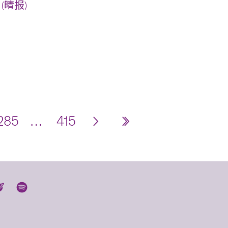
(晴报)
285
…
415