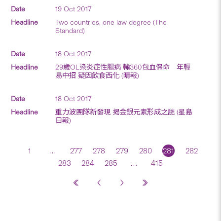
19 Oct 2017
Two countries, one law degree (The
Standard)
18 Oct 2017
29歲OL染炎症性腸病 輸360包血保命 年輕
易中招 疑因飲食西化 (晴報)
18 Oct 2017
重力波團隊新發現 揭金銀元素形成之謎 (星島
日報)
1
…
277
278
279
280
281
282
283
284
285
…
415