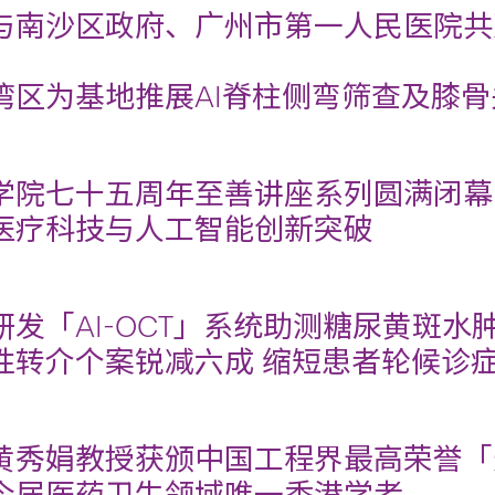
与南沙区政府、广州市第一人民医院共
湾区为基地推展AI脊柱侧弯筛查及膝
学院七十五周年至善讲座系列圆满闭幕
医疗科技与人工智能创新突破
研发「AI-OCT」系统助测糖尿黄斑水
性转介个案锐减六成 缩短患者轮候诊
黄秀娟教授获颁中国工程界最高荣誉「