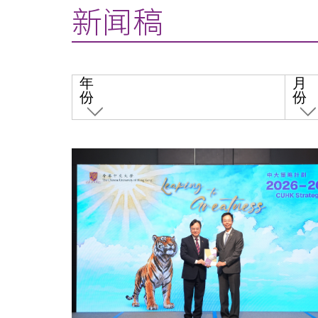
新闻稿
年
月
份
份