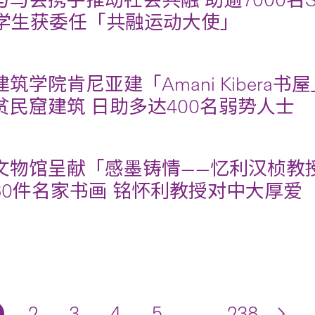
与马会携手推动社会共融 助逾7000名
名学生获委任「共融运动大使」
筑学院肯尼亚建「Amani Kibera书
贫民窟建筑 日助多达400名弱势人士
文物馆呈献「感墨铸情——忆利汉桢教
60件名家书画 铭怀利教授对中大厚爱
2
3
4
5
…
238