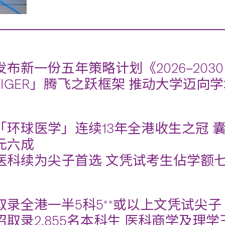
发布新一份五年策略计划《2026‒20
TIGER」腾飞之跃框架 推动大学迈向
「环球医学」连续13年全港收生之冠 囊
元六成
医科续为尖子首选 文凭试考生佔学额
取录全港一半5科5**或以上文凭试尖子
招取录2,855名本科生 医科商学及理