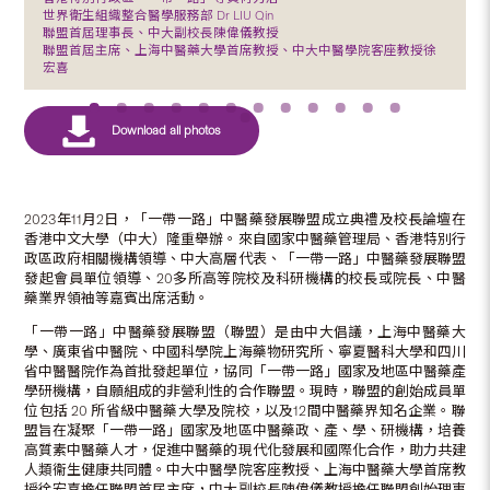
世界衛生組織整合醫學服務部 Dr LIU Qin
聯盟首屆理事長、中大副校長陳偉儀教授
聯盟首屆主席、上海中醫藥大學首席教授、中大中醫學院客座教授徐
宏喜
2023年11月2日，「一帶一路」中醫藥發展聯盟成立典禮及校長論壇在
香港中文大學（中大）隆重舉辦。來自國家中醫藥管理局、香港特別行
政區政府相關機構領導、中大高層代表、「一帶一路」中醫藥發展聯盟
發起會員單位領導、20多所高等院校及科研機構的校長或院長、中醫
藥業界領袖等嘉賓出席活動。
「一帶一路」中醫藥發展聯盟（聯盟）是由中大倡議，上海中醫藥大
學、廣東省中醫院、中國科學院上海藥物研究所、寧夏醫科大學和四川
省中醫醫院作為首批發起單位，協同「一帶一路」國家及地區中醫藥產
學研機構，自願組成的非營利性的合作聯盟。現時，聯盟的創始成員單
位包括 20 所省級中醫藥大學及院校，以及12間中醫藥界知名企業。聯
盟旨在凝聚「一帶一路」國家及地區中醫藥政、產、學、研機構，培養
高質素中醫藥人才，促進中醫藥的現代化發展和國際化合作，助力共建
人類衞生健康共同體。中大中醫學院客座教授、上海中醫藥大學首席教
授徐宏喜擔任聯盟首屆主席，中大副校長陳偉儀教授擔任聯盟創始理事