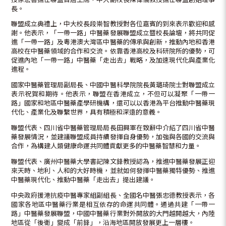
長。
聯盟成立典禮上，中大校長段崇智教授對各位嘉賓的到來表示歡迎和感
謝。他表示，「一帶一路」中醫藥發展聯盟成立暨校長論壇，將共同促
進「一帶一路」及粵港澳大灣區中醫藥的傳承與創新，推動內地和香港
高校在中醫藥領域的合作和交流。依靠香港高校及科研院所的優勢，可
促進內地「一帶一路」中醫藥「走出去」戰略，及加速現代化與產業化
進程。
國家中醫藥管理局副局長、中國中醫科學院院長黃璐琦院士對聯盟成立
表示祝賀和期待。他表示，聯盟在香港成立，不但可以凝聚「一帶一
路」國家和地區中醫藥產學研機構，還可以以香港為平台推動中醫藥現
代化、產業化及聯繫世界，具有積極和深遠的意義。
聯盟代表、四川省中醫藥管理局局長田興軍在致辭中介紹了四川省中醫
藥發展情況，並建議聯盟成員持續發揮自身優勢，加強與各國的交流與
合作，為構建人類健康命運共同體貢獻更多的中醫藥智慧和力量。
聯盟代表、廣州中醫藥大學書記陳文鋒教授認為，推進中醫藥發展正迎
來天時、地利、人和的大好時機，並就如何發揮中醫藥獨特優勢、推進
中醫藥現代化、推動中醫藥「走出去」提出建議。
中央政府援港抗疫中醫專家組副組長、全國名中醫張忠德教授表示，各
國家各地區中醫藥行業是相互依存的命運共同體。通過共建「一帶一
路」中醫藥發展聯盟，中國中醫藥行業對外開放的大門越開越大，內陸
地區從「後衛」變成「前鋒」，沿海地區開放發展更上一層樓。