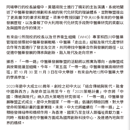
同場舉行的校長論壇中，黃璐琦院士進行了精彩的主旨演講，系統地闡
述了中醫藥發展的規劃和系統的現代化研究的理論體系，並對聯盟提出
了更高層次的要求和期望。梁秉中教授回顧了中大60多年來的中醫藥
發展歷程，以及彙報了中大利用現代化研究手段對中醫藥研究的貢獻以
及與國際合作的情況。
有來自12所院校的校長以及世界衞生組織（WHO）專家和四川中醫藥
管理局領導就中醫藥發展戰略、中醫藥「走出去」經驗及現代化產學研
合作等方面進行了發言及交流，共同尋找中醫藥合作與發展的路徑，以
促進中醫藥發展的傳承與創新，融入現代及走向世界。
據悉，「一帶一路」中醫藥發展聯盟的活動將以務實為導向，由聯盟成
員按需提議並組織。今年，「第五屆『一帶一路』中醫藥發展高級研修
班」於 10 月 30 至 11 月 3 日在中大舉辦，有來自內地12所中醫藥大學
的學員參加。
2023年是中大成立60周年，創校之初中大以「結合傳統與現代，融會
中國與西方」為使命並沿用至今，在「2025策略計畫」中亦將「中
國：傳統與現代」納入四大策略性研究領域。 「一帶一路」中醫藥發
展聯盟正式成立，是中大對國家「一帶一路」倡議的積極回應，對大學
使命和策略計畫的重要實踐。未來，中大也將繼續在「一帶一路」上，
積極發揮紐帶和橋樑作用，為香港、國家乃至全球人類福祉貢獻力量。
同時，推動香港在中醫藥方面成為國際創新科技中心、及連通內地與世
界的橋樑。