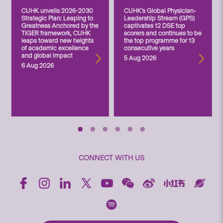
CUHK unveils 2026-2030
CUHK’s Global Physician-
Strategic Plan: Leaping to
Leadership Stream (GPS)
Greatness Anchored by the
captivates 12 DSE top
TIGER framework, CUHK
scorers and continues to be
leaps toward new heights
the top programme for 13
of academic excellence
consecutive years
and global impact
5 Aug 2026
6 Aug 2026
CONNECT WITH US