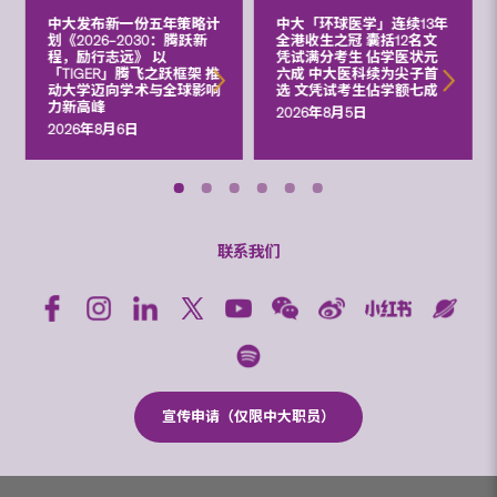
中大发布新一份五年策略计
中大「环球医学」连续13年
划《2026‒2030：腾跃新
全港收生之冠 囊括12名文
程，励行志远》 以
凭试满分考生 佔学医状元
「TIGER」腾飞之跃框架 推
六成 中大医科续为尖子首
动大学迈向学术与全球影响
选 文凭试考生佔学额七成
力新高峰
2026年8月5日
2026年8月6日
联系我们
宣传申请（仅限中大职员）