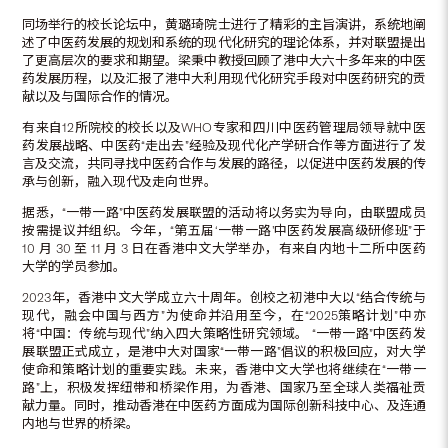
同场举行的校长论坛中，黄璐琦院士进行了精彩的主旨演讲，系统地阐
述了中医药发展的规划和系统的现代化研究的理论体系，并对联盟提出
了更高层次的要求和期望。梁秉中教授回顾了港中大六十多年来的中医
药发展历程，以及汇报了港中大利用现代化研究手段对中医药研究的贡
献以及与国际合作的情况。
有来自12所院校的校长以及WHO专家和四川中医药管理局领导就中医
药发展战略、中医药“走出去”经验及现代化产学研合作等方面进行了发
言及交流，共同寻找中医药合作与发展的路径，以促进中医药发展的传
承与创新，融入现代及走向世界。
据悉，“一带一路”中医药发展联盟的活动将以务实为导向，由联盟成员
按需提议并组织。今年，“第五届‘一带一路’中医药发展高级研修班”于
10 月 30 至 11 月 3 日在香港中文大学举办，有来自内地十二所中医药
大学的学员参加。
2023年，香港中文大学成立六十周年。创校之初港中大以“结合传统与
现代，融会中国与西方”为使命并沿用至今，在“2025策略计划”中亦
将“中国：传统与现代”纳入四大策略性研究领域。 “一带一路”中医药发
展联盟正式成立，是港中大对国家“一带一路”倡议的积极回应，对大学
使命和策略计划的重要实践。未来，香港中文大学也将继续在“一带一
路”上，积极发挥纽带和桥梁作用，为香港、国家乃至全球人类福祉贡
献力量。同时，推动香港在中医药方面成为国际创新科技中心、及连通
内地与世界的桥梁。