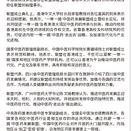
担任联盟创始理事长。
联盟成立典礼上，香港中文大学校长段崇智教授对各位嘉宾的到来表示
欢迎和感谢。他表示，“一带一路”中医药发展联盟成立暨校长论坛，将
共同促进“一带一路”及粤港澳大湾区中医药的传承与创新，推动内地和
香港高校在中医药领域的合作和交流。依靠香港高校及科研院所的优
势，可促进内地“一带一路”中医药“走出去”战略，及加速现代化与产业
化进程。
国家中医药管理局副局长、中国中医科学院院长黄璐琦院士对联盟成立
表示祝贺和期待。他表示，联盟在香港成立，不但可以凝聚“一带一
路”国家和地区中医药产学研机构，还可以以香港为平台推动中医药现
代化、产业化及联系世界，具有积极和深远的意义。
联盟代表、四川省中医药管理局局长田兴军在致辞中介绍了四川省中医
药发展情况，并建议联盟成员持续发挥自身优势，加强与各国的交流与
合作，为构建人类健康命运共同体贡献更多的中医药智慧和力量。
联盟代表、广州中医药大学书记陈文锋教授认为，推进中医药发展正迎
来天时、地利、人和的大好时机，并就如何发挥中医药独特优势、推进
中医药现代化、推动中医药“走出去”提出建议。
中央政府援港抗疫中医专家组副组长、全国名中医张忠德教授表示，各
国家各地区中医药行业是相互依存的命运共同体。通过共建“一带一
路”中医药发展联盟，中国中医药行业对外开放的大门越开越大，内陆
地区从“后卫”变成“前锋”，沿海地区开放发展更上一层楼。