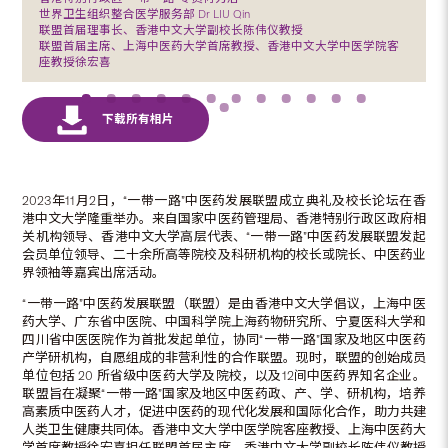
世界卫生组织整合医学服务部 Dr LIU Qin
联盟首届理事长、香港中文大学副校长陈伟仪教授
联盟首届主席、上海中医药大学首席教授、香港中文大学中医学院客
座教授徐宏喜
2023年11月2日，“一带一路”中医药发展联盟成立典礼及校长论坛在香
港中文大学隆重举办。来自国家中医药管理局、香港特别行政区政府相
关机构领导、香港中文大学高层代表、“一带一路”中医药发展联盟发起
会员单位领导、二十余所高等院校及科研机构的校长或院长、中医药业
界领袖等嘉宾出席活动。
“一带一路”中医药发展联盟（联盟）是由香港中文大学倡议，上海中医
药大学、广东省中医院、中国科学院上海药物研究所、宁夏医科大学和
四川省中医医院作为首批发起单位，协同“一带一路”国家及地区中医药
产学研机构，自愿组成的非营利性的合作联盟。现时，联盟的创始成员
单位包括 20 所省级中医药大学及院校，以及12间中医药界知名企业。
联盟旨在凝聚“一带一路”国家及地区中医药政、产、学、研机构，培养
高素质中医药人才，促进中医药的现代化发展和国际化合作，助力共建
人类卫生健康共同体。香港中文大学中医学院客座教授、上海中医药大
学首席教授徐宏喜担任联盟首届主席，香港中文大学副校长陈伟仪教授