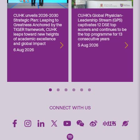
CUHK unveils 2026-2030
CUHK’s Global Physician-
Strategic Plan: Leaping to
Leadership Stream (GPS)
Greatness Anchored by the
captivates 12 DSE top
TIGER framework, CUHK
scorers and continues to be
leaps toward new heights
the top programme for 13
of academic excellence
consecutive years
and global impact
5 Aug 2026
6 Aug 2026
CONNECT WITH US