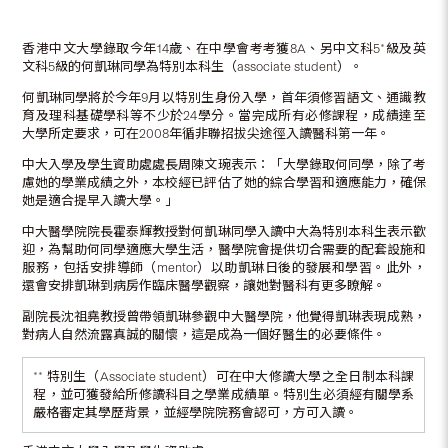
香港中文大學錄取今年14歲、在中學會考考獲8A、另中文科5*級及英
文科5級的何凱琳同學為特別本科生（associate student）。
何凱琳同學將於今年9月以特別生身份入學，首年須修習語文、通識教
育及理科基礎學科等不少於24學分。當完成所有必修課程，成績達至
大學所定要求，可在2008年循非聯招拔尖途徑入讀醫科第一年。
中大入學及學生資助處處長周陳文琬表示：「大學錄取何同學，除了考
慮她的學業成績之外，本校經已評估了她的綜合學習和適應能力，確保
她是適合提早入讀大學。」
中大醫學院院長霍泰輝教授對何凱琳同學入讀中大為特別本科生表示歡
迎，為幫助何同學適應大學生活，醫學院會提供切合需要的配套設施和
服務，包括安排導師（mentor）以助凱琳日後的發展和學習。此外，
還會安排凱琳到病房作臨床醫學觀察，讓她對醫科有更多瞭解。
副院長沈祖堯教授曾帶領凱琳參觀中大醫學院，他覺得凱琳表現成熟，
對病人自然流露真誠的關懷，這是成為一個好醫生的必要條件。
** 特別生（Associate student）可在中大修讀大學之全日制本科課
程，並可獲發給所修讀科目之學業成績單。特別生必須經有關學系
嚴格審定其學歷背景，並經學院院務會認可，方可入讀。