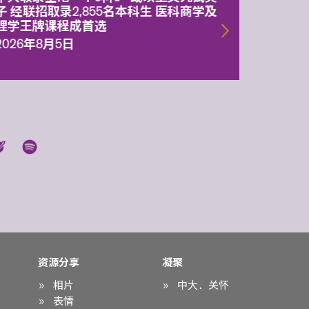
子 经联招取录2,855名本科生 医科商学及
理副校
理学王牌课程成首选
2026年
2026年8月5日
资源分享
凝聚
相片
中大．关怀
表情