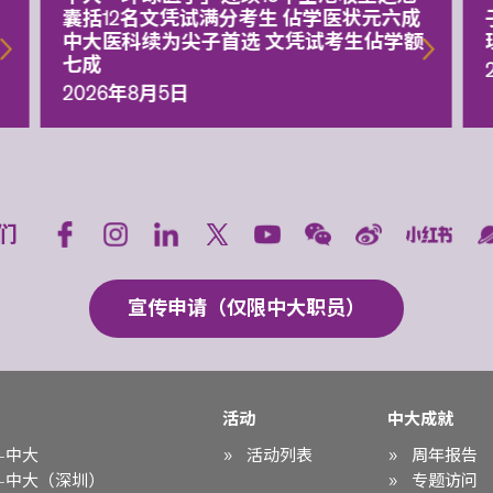
囊括12名文凭试满分考生 佔学医状元六成
中大医科续为尖子首选 文凭试考生佔学额
七成
2026年8月5日
们
宣传申请（仅限中大职员）
活动
中大成就
-中大
活动列表
周年报告
-中大（深圳）
专题访问