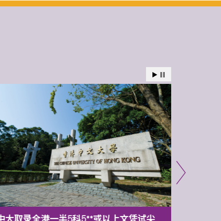
中大取录全港一半5科5**或以上文凭试尖
中大委