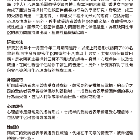
學（中大）心理學系副教授麥穎思博士與本港同志組織– 香港女同盟會
完成了亞洲首項探討同性親密伴侶暴力行為的學術研究，發現近一成三
的受訪者曾遭「三重虐待」，即遭受三種不同形式的虐待，包括身體、
心理及性虐待。另外，近半數受訪者曾遭伴侶身體攻擊、身體損害及/
或性威迫，顯示同性親密伴侶暴力問題較異性伴侶嚴重，亦反映同性伴
侶的暴力問題持續出現，極需社福機構協助。
研究方法
研究於去年十一月至今年二月期間進行，以網上問卷形式訪問了398名
曾經與同性發展親密伴侶關係的十八歲以上男女，共有339個有效回
應。是次研究主要探討三種不同形式的虐待— 身體、心理虐待，以及性
威迫，在同性親密伴侶關係中發生的普遍性。另外，研究亦探討了性傾
向會否被利用作心理虐待的施虐工具。
身體虐待
近四成受訪者表示曾遭受身體虐待，較常見的是推撞及掌摑。約百分之
四的受訪者表示曾被伴侶以利器指嚇；一成受訪者表示曾因伴侶的暴力
行為而受傷，包括因打架或爭執而扭傷、碰瘀或割傷。
心理虐待
心理虐待是最常見的虐待形式，七成半的受訪者表示曾遭受心理虐待，
包括被伴侶出言侮辱或辱罵。
性威迫
兩成三的受訪者表示曾遭受性威迫，例如在不同意的情況下，被伴侶強
迫進行性行為。