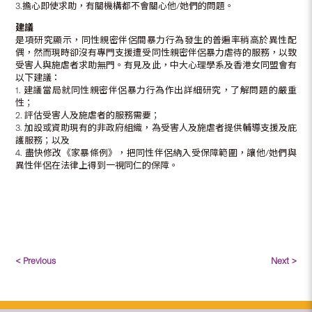
3.擔心即使求助，有關機構都不會關心他/她們的問題。
建議
是項研究顯示，同性親密伴侶間暴力行為發生的普遍率稍高於異性配
偶，然而現時卻沒有專門支援遭受同性親密伴侶暴力虐待的服務，以致
受害人與施虐者求助無門。有見及此，中大心理學系及香港女同盟會有
以下建議：
1. 建議當局就同性親密伴侶暴力行為作出詳細研究，了解問題的嚴重
性；
2. 評估受害人及施虐者的服務需要；
3. 加設或資助現有的非政府組織，為受害人及施虐者提供輔導支援及庇
護服務；以及
4. 盡快修改《家暴條例》，把同性伴侶納入受保障範圍，讓他/她們與
異性伴侶在法律上得到一視同仁的保障。
< Previous
Next >