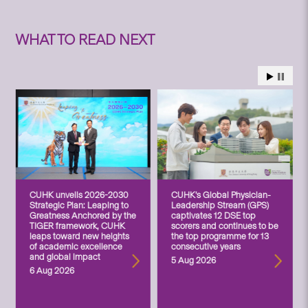
WHAT TO READ NEXT
CUHK unveils 2026-2030
CUHK’s Global Physician-
Strategic Plan: Leaping to
Leadership Stream (GPS)
Greatness Anchored by the
captivates 12 DSE top
TIGER framework, CUHK
scorers and continues to be
leaps toward new heights
the top programme for 13
of academic excellence
consecutive years
and global impact
5 Aug 2026
6 Aug 2026