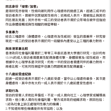
同志身份「侵害/
加害」
是項研究亦發現，性傾向被利用作心理虐待的施虐工具。超過三成半的
受訪者表示，曾被伴侶質疑其性傾向；近兩成人表示，曾被阻止與其他
同志朋友見面；另外亦有一成三的受訪者表示曾於公眾場合被伴侶強迫
作出身體接觸或與性相關的親密舉動。
多重暴力
綜合三種虐待（身體虐待、心理虐待及性威迫）發生的普遍率，研究發
現近一成三的受訪者表示曾於同一段關係內遭受以上三種的暴力對待。
與本港家暴比較
香港政府社會福利署曾於二零零三年委託香港大學進行研究，估計約有
13.9%的成人受訪者曾遭異性配偶身體攻擊、身體損害及/或性威迫。而
根據中大心理學系是次研究，約有一半的受訪者曾遭同伴的暴力對待。
兩者比較，可見同性親密伴侶暴力問題較異性配偶嚴重。
十八歲前受虐紀錄
超過一成受訪者表示曾於十八歲前受虐，當中以心理虐待最多，其次是
身體虐待，其中亦有大約一成人表示曾於十八歲前遭受性虐待。
求助行為
受訪的受害人求助比率偏低，不足一成人曾向社工、心理學家或輔導員
求助。極少數人曾向社會福利署、警方或非政府組織求助，原因包括：
1.認為社會上缺乏處理同性暴力的機構；
2.不知道有哪些機構提供有效協助；以及