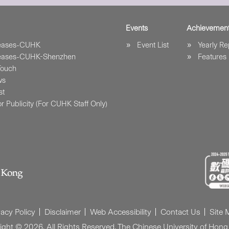
Events
Achievemen
leases-CUHK
Event List
Yearly Re
leases-CUHK-Shenzhen
Features
Touch
ws
st
r Publicity (For CUHK Staff Only)
vacy Policy
Disclaimer
Web Accessibility
Contact Us
Site
ight © 2026. All Rights Reserved. The Chinese University of Hong