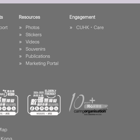
ts
Resources
Engagement
port
Photos
CUHK．Care
Stickers
Videos
Souvenirs
Publications
Marketing Portal
 Map
 Kong.