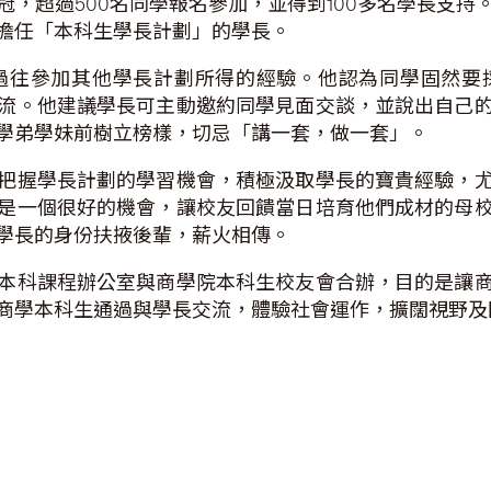
，超過500名同學報名參加，並得到100多名學長支
擔任「本科生學長計劃」的學長。
過往參加其他學長計劃所得的經驗。他認為同學固然要
流。他建議學長可主動邀約同學見面交談，並說出自己
學弟學妹前樹立榜樣，切忌「講一套，做一套」。
把握學長計劃的學習機會，積極汲取學長的寶貴經驗，
是一個很好的機會，讓校友回饋當日培育他們成材的母
學長的身份扶掖後輩，薪火相傳。
本科課程辦公室與商學院本科生校友會合辦，目的是讓
商學本科生通過與學長交流，體驗社會運作，擴闊視野及