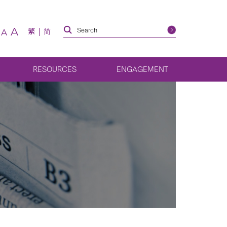
A
繁
简
A
RESOURCES
ENGAGEMENT