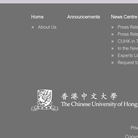
Home
Announcements
News Centre
About Us
Press Re
Press Re
CUHK in 
In the Ne
Experts Li
Request fo
Pri
Copyr