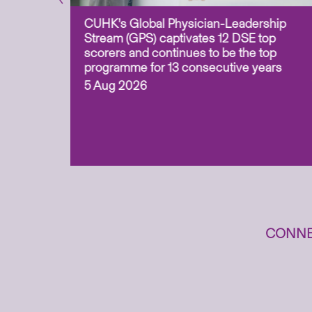
CUHK’s Global Physician-Leadership
e-based
Stream (GPS) captivates 12 DSE top
ss Asia
scorers and continues to be the top
uation and
programme for 13 consecutive years
 (ITECH)
5 Aug 2026
cess to
CONNE