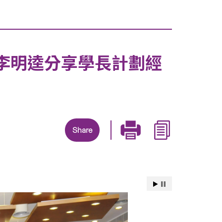
李明逵分享學長計劃經
Share