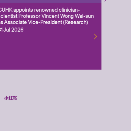
CUHK appoints renowned clinician-
Two CUHK
scientist Professor Vincent Wong Wai-sun
million 
as Associate Vice-President (Research)
Scheme 
ageing-r
31 Jul 2026
biotechn
29 Jul 2