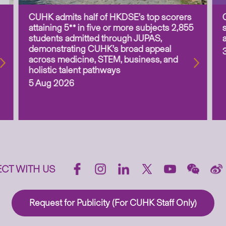
CUHK admits half of HKDSE’s top scorers
attaining 5** in five or more subjects 2,855
students admitted through JUPAS,
demonstrating CUHK’s broad appeal
across medicine, STEM, business, and
holistic talent pathways
5 Aug 2026
CT WITH US
Request for Publicity (For CUHK Staff Only)