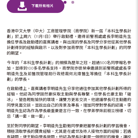
香港中文大學（中大）工商管理學院（商學院）新一屆「本科生學長計
劃」於上周六（11月1日）舉行啟動禮，邀得前警務處處長李明逵先生
擔任學長及啟動禮的嘉賓講者，與出席的學長及同學分享他從其他學長
計劃得到的經驗與啟示，以及對參加商學院「本科生學長計劃」的同學
的期望。
今年的「本科生學長計劃」的規模為歷年之冠，超過500名同學報名參
加，並得到100多名學長支持。商學院亦很榮幸邀請到前警務處處長李
明逵先生及前醫院管理局行政總裁何兆煒醫生等擔任「本科生學長計
劃」的學長。
在啟動禮上，嘉賓講者李明逵先生分享他過往參加其他學長計劃所得的
經驗。他認為同學固然要採取主動與學長聯繫，但學長也要主動「破
冰」，營造輕鬆愉快的環境，讓雙方更易交流。他建議學長可主動邀約
同學見面交談，並說出自己的背景及專長，增加同學對學長的認識。李
明逵先生認為作為學長最重要是言行一致，在學弟學妹前樹立榜樣，切
忌「講一套，做一套」。
至於對同學的期望，李明逵先生勸勉同學要把握學長計劃的學習機會，
積極汲取學長的寶貴經驗，尤其是在處世及待人接物方面的經驗；若遇
有疑問，便主動向學長發問。他認為學長計劃是一個很好的機會，讓校