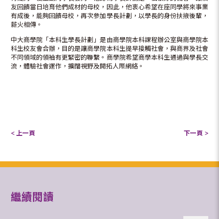
友回饋當日培育他們成材的母校，因此，他衷心希望在座同學將來事業
有成後，能夠回饋母校，再次參加學長計劃，以學長的身份扶掖後輩，
薪火相傳。
中大商學院「本科生學長計劃」是由商學院本科課程辦公室與商學院本
科生校友會合辦，目的是讓商學院本科生提早接觸社會，與商界及社會
不同領域的領袖有更緊密的聯繫。商學院希望商學本科生通過與學長交
流，體驗社會運作，擴闊視野及開拓人際網絡。
< 上一頁
下一頁 >
繼續閱讀