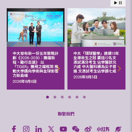
中大發布新一份五年策略計
中大「環球醫學」連續13年
劃《2026‒2030：騰躍新
全港收生之冠 囊括12名文
程，勵行志遠》 以
憑試滿分考生 佔學醫狀元
「TIGER」騰飛之躍框架 推
六成 中大醫科續為尖子首
動大學邁向學術與全球影響
選 文憑試考生佔學額七成
力新高峰
2026年8月5日
2026年8月6日
聯繫我們