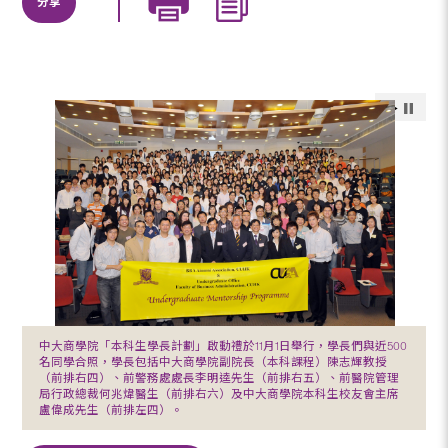
分享
中大商學院「本科生學長計劃」啟動禮於11月1日舉行，學長們與近500
名同學合照，學長包括中大商學院副院長（本科課程）陳志輝教授
（前排右四）、前警務處處長李明逵先生（前排右五）、前醫院管理
局行政總裁何兆煒醫生（前排右六）及中大商學院本科生校友會主席
盧偉成先生（前排左四）。