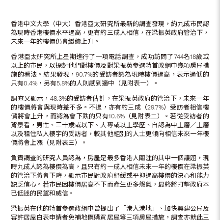
香港中文大學（中大）香港亞太研究所最新的調查發現，約九成市民認
為現時香港樓價水平過高，更有約三成人相信，在梁振英政府管治下，
未來一年的樓價仍會繼續上升。
香港亞太研究所上星期進行了一項電話調查，成功訪問了744名18歲或
以上的市民，以探討他們對樓價及對梁振英參選特首政綱中幾項房屋措
施的看法。結果發現，90.7%的受訪者認為現時樓價過高，表示過低的
只有0.4%，另有5.8%的人則感到適中（見附表一）。
調查又顯示，48.3%的受訪者估計，在梁振英政府的管治下，未來一年
的樓價將會與現時差不多。不過，亦有約三成（29.7%）受訪者相信樓
價將會上升，而認為會下跌的只有10.6%（見附表二）。若從受訪者的
背景看，男性、三十歲或以下、大專或以上學歷、自認為中上層／上層
以及租住私人樓宇的受訪者，較其他組別的人士更傾向相信未來一年樓
價將會上漲（見附表三）。
負責調查的研究人員認為，房屋是最多香港人關注的其中一個議題，現
時九成人認為樓價為高，且只有約一成人相信未來一年的樓價在梁振英
的管治下將會下降，顯示市民對政府紓緩或平抑過高樓價的決心和能力
缺乏信心。若市民因樓價居高不下而產生更多怨氣，最終將打擊政府本
已低迷的民望和威信。
梁振英在他的特首參選政綱中曾提出了「港人港地」、加快興建公屋及
容許居屋白表申請者免補地價購買居屋等三項房屋措施，調查亦就此三