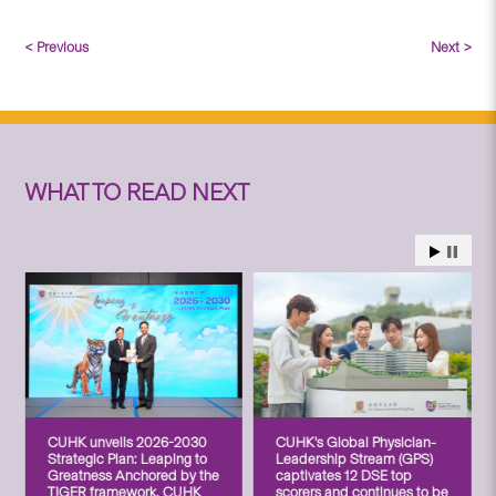
< Previous
Next >
WHAT TO READ NEXT
CUHK unveils 2026-2030
CUHK’s Global Physician-
Strategic Plan: Leaping to
Leadership Stream (GPS)
Greatness Anchored by the
captivates 12 DSE top
TIGER framework, CUHK
scorers and continues to be