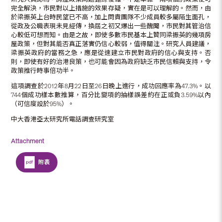
完全解決，市民對以上措施的效果存疑，實在是可以理解的。然而，由
於梁振英上台時民望已不高，加上問責團隊不少成員較多屬陌生面孔，
從政及公職表現未見經傳，換屆之初又爆出一些醜聞，市民對其管治信
心較低可想而知。由是之故，即使多數市民基本上贊同梁振英的幾項房
屋政策，但對其能否真正落實仍信心較弱，值得關注。研究人員建議，
梁振英政府的當務之急，應是從速建立市民對政府的信心與支持。否
則，即使有好的治港良策，也可能會因為政府缺乏市民信賴與支持，令
政策推行時事倍功半。
這項調查於2012年8月22日至26日晚上進行，成功回應率為47.3%。以
744個成功樣本數推算，百分比變項的抽樣誤差約在正或負3.59%以內
（可信度設於95%）。
中大香港亞太研究所電話調查研究室
Attachment
附表