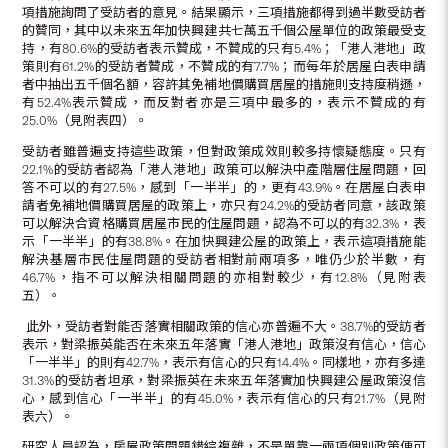
項措施詢問了受訪者的意見。結果顯示，三項措施都得到過半數受訪者
的贊同，其中以未來五年加快興建共七萬五千個公屋單位的政策最受支
持，有80.6%的受訪者表示贊成，不贊成的只有5.4%；「港人港地」政
策則有61.2%的受訪者贊成，不贊成的有7.7%；而每年於居屋白表申請
者中抽出五千個名額，容許其免補地價購買居屋的措施則支持度稍遜，
有52.4%表示贊成，而反對者亦是三項中最多的，表示不贊成的有
25.0%（見附表四）。
受訪者雖普遍支持這些政策，但對政策成效則較多持懷疑態度。只有
22.1%的受訪者認為「港人港地」政策可以解決中產階層住屋問題，回
答不可以的有27.5%，感到「一半半」的，更有43.9%。在居屋白表申
請者免補地價購買居屋的政策上，亦只有24.2%的受訪者同意，該政策
可以解決合資格購買居屋市民的住屋問題，認為不可以的有32.3%，表
示「一半半」的有38.8%。在加快興建公屋的政策上，表示這項措施能
解決基層市民住屋問題的受訪者相對前兩項多，唯仍少於半數，有
46.7%，指不可以解決相關問題的亦相對較少，有12.8%（見附表
五）。
此外，受訪者對能否落實相關政策的信心亦普遍不大。38.7%的受訪者
表示，對梁振英能否在未來五年落實「港人港地」政策沒有信心，信心
「一半半」的則有42.7%，表示有信心的只有14.4%。同樣地，亦有多達
31.3%的受訪者坦承，對梁振英在未來五年落實加快興建公屋政策沒信
心，感到信心「一半半」的有45.0%，表示有信心的只有21.7%（見附
表六）。
研究人員認為，房屋政策問題錯綜複雜，不是單靠一兩項個別政策便可