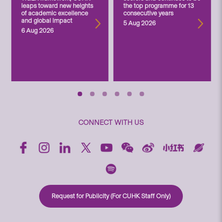
leaps toward new heights
the top programme for 13
of academic excellence
consecutive years
and global impact
5 Aug 2026
6 Aug 2026
CONNECT WITH US
Request for Publicity (For CUHK Staff Only)