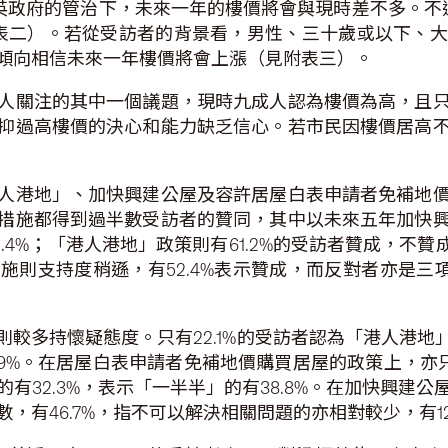
振英政府的管治下，未來一年的樓價將會與現時差不多。不過
見附表二）。若從受訪者的背景看，男性、三十歲或以下、
傾向相信未來一年樓價將會上漲（見附表三）。
人關注的其中一個議題，現時九成人認為樓價為高，且
抑過高樓價的決心和能力缺乏信心。若市民因樓價居高
人港地」、加快興建公屋及容許居屋白表申請者免補地
措施都得到過半數受訪者的贊同，其中以未來五年加快
5.4%；「港人港地」政策則有61.2%的受訪者贊成，不贊
則支持度稍遜，有52.4%表示贊成，而反對者亦是三項
較多持懷疑態度。只有22.1%的受訪者認為「港人港
3.9%。在居屋白表申請者免補地價購買居屋的政策上，亦
有32.3%，表示「一半半」的有38.8%。在加快興建
有46.7%，指不可以解決相關問題的亦相對較少，有12