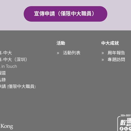
宣傳申請（僅限中大職員）
活動
中大成就
稿-中大
活動列表
周年報告
稿-中大（深圳）
專題訪問
in Touch
報道
名錄
請 (僅限中大職員)