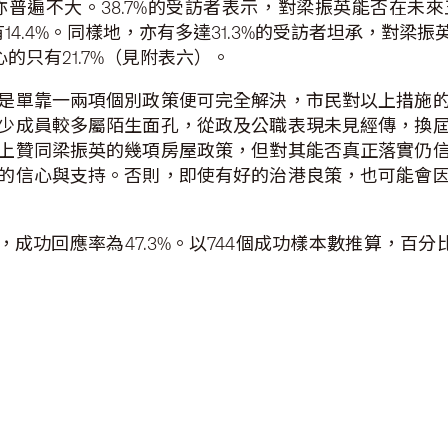
普遍不大。38.7%的受訪者表示，對梁振英能否在未
有14.4%。同樣地，亦有多達31.3%的受訪者坦承，對
的只有21.7%（見附表六）。
是單靠一兩項個別政策便可完全解決，市民對以上措施
少成員較多屬陌生面孔，從政及公職表現未見經傳，換
上贊同梁振英的幾項房屋政策，但對其能否真正落實仍
的信心與支持。否則，即使有好的治港良策，也可能會
行，成功回應率為47.3%。以744個成功樣本數推算，百