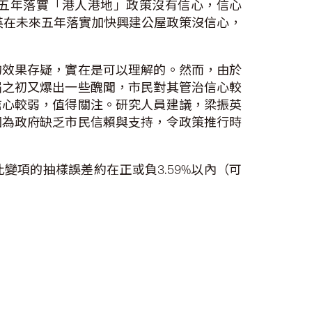
來五年落實「港人港地」政策沒有信心，信心
梁振英在未來五年落實加快興建公屋政策沒信心，
的效果存疑，實在是可以理解的。然而，由於
屆之初又爆出一些醜聞，市民對其管治信心較
信心較弱，值得關注。研究人員建議，梁振英
因為政府缺乏市民信賴與支持，令政策推行時
分比變項的抽樣誤差約在正或負3.59%以內（可