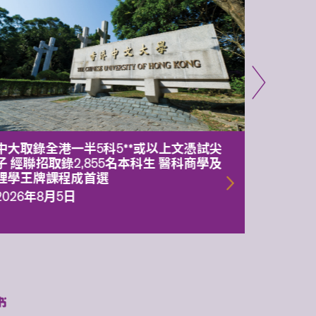
中大取錄全港一半5科5**或以上文憑試尖
中大委
子 經聯招取錄2,855名本科生 醫科商學及
理副校
理學王牌課程成首選
2026年
2026年8月5日