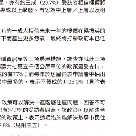
，亦有約三成（29.7%）受訪者相信樓價將
大專或以上學歷、自認為中上層／上層以及租
只有約一成人相信未來一年的樓價在梁振英的
不下而產生更多怨氣，最終將打擊政府本已低
價購買居屋等三項房屋措施，調查亦就此三項
興建共七萬五千個公屋單位的政策最受支持，
成的有7.7%；而每年於居屋白表申請者中抽出
中最多的，表示不贊成的有25.0%（見附表
地」政策可以解決中產階層住屋問題，回答不可
只有24.2%的受訪者同意，該政策可以解決合
公屋的政策上，表示這項措施能解決基層市民住
.8%（見附表五）。