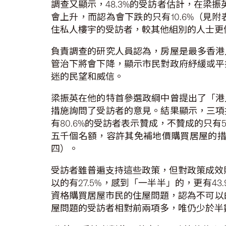
調查又顯示，48.3%的受訪者估計，在梁
會上升，而認為會下跌的只有10.6%（
住私人樓宇的受訪者，較其他組別的人士更
負責調查的研究人員認為，房屋是最多香港
管治下將會下降，顯示市民對政府紓緩或平
迷的民望和威信。
梁振英在他的特首參選政綱中曾提出了「港
措施詢問了受訪者的意見。結果顯示，三項
有80.6%的受訪者表示贊成，不贊成的只有
五千個名額，容許其免補地價購買居屋的措施
四）。
受訪者雖普遍支持這些政策，但對政策成效則
以的有27.5%，感到「一半半」的，更有4
資格購買居屋市民的住屋問題，認為不可以的
屋問題的受訪者相對前兩項多，唯仍少於半數，