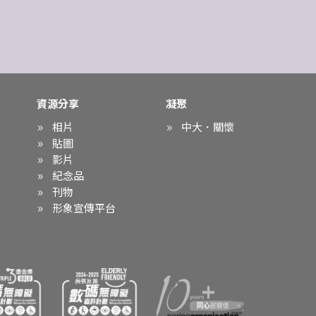
資源分享
凝聚
相片
中大．關懷
貼圖
影片
紀念品
刊物
形象宣傳平台