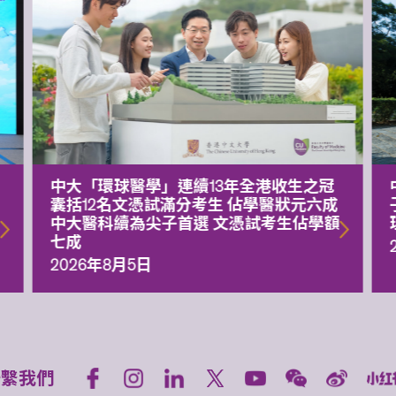
中大「環球醫學」連續13年全港收生之冠
囊括12名文憑試滿分考生 佔學醫狀元六成
中大醫科續為尖子首選 文憑試考生佔學額
七成
2026年8月5日
聯繫我們