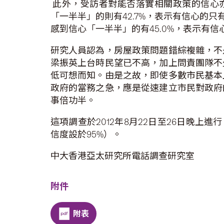
此外，受訪者對能否落實相關政策的信心亦
「一半半」的則有42.7%，表示有信心的只
感到信心「一半半」的有45.0%，表示有信心
研究人員認為，房屋政策問題錯綜複雜，不
梁振英上台時民望已不高，加上問責團隊不
低可想而知。由是之故，即使多數市民基本
政府的當務之急，應是從速建立市民對政府
事倍功半。
這項調查於2012年8月22日至26日晚上進
信度設於95%）。
中大香港亞太研究所電話調查研究室
附件
附表