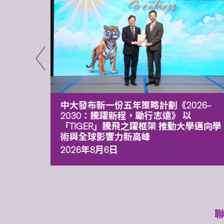
能力 有
中大發布新一份五年策略計劃《2026‒
污染
2030：騰躍新程，勵行志遠》 以
「TIGER」騰飛之躍框架 推動大學邁向學
術與全球影響力新高峰
2026年8月6日