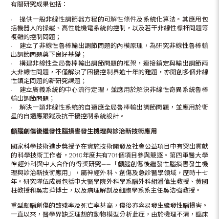
有關研究成果包括：
• 提供一般非線性調節器方程的可解性條件及系統化算法。其應用包
括機器人的操縱、高性能機電系統的控制，以及若干非線性標杆問題等
複雜的控制問題；
• 建立了非線性魯棒輸出調節問題的內模原理，為研究非線性魯棒輸
出調節問題奠下良好基礎；
• 構建非線性全局魯棒輸出調節問題的框架，連接鎮定與輸出調節兩
大非線性問題，不僅解決了困擾控制界逾十年的難題，亦開創多個非線
性鎮定問題的新研究課題；
• 建立廣義系統的中心流行定理，並應用於解決非線性奇異系統魯棒
輸出調節問題；
• 解決一類非線性系統的自適應全局魯棒輸出調節問題，並應用於衛
星的自適應跟蹤及抗干擾控制系統設計。
顱腦創傷後繼發性腦損害發生機理與診治新技術應用
國家科學技術進步獎授予在實施技術開發及社會公益項目中有突出貢獻
的科學技術工作者，2010年度共有701個項目參與競逐。第四軍醫大學
神經外科與中大合作的得獎研究——「顱腦創傷後繼發性腦損害發生機
理與診治新技術應用」，屬神經外科、創傷及急診醫學領域，歷時十七
年。研究隊伍成員包括中大醫學院外科學系腦外科組潘偉生教授、黃國
柱教授和吳志萍博士，以及病理解剖及細胞學系系主任吳浩強教授。
重型顱腦創傷的致殘率及死亡率甚高，傷後亦容易發生繼發性腦損害。
一直以來，醫學界缺乏理想的動物模型分析此症，由於機理不清，臨床