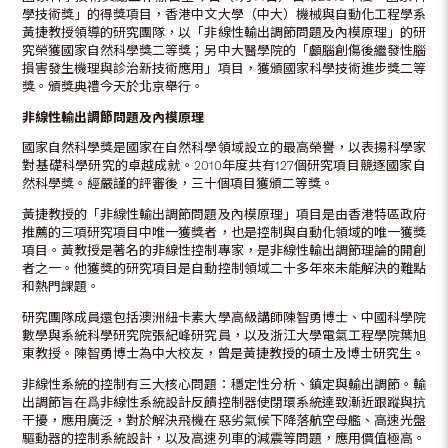
學技術獎」的得獎項目，香港中文大學（中大）機械與自動化工程學系
黃捷教授領導的研究團隊，以「非線性輸出調節問題及內模原理」的研
究榮獲國家自然科學獎二等獎；另中大醫學院的「顱腦創傷後繼發性腦
損害發生機理與診治新技術應用」項目，獲頒國家科學技術進步獎二等
獎。頒獎典禮今天於北京舉行。
非線性輸出調節問題及內模原理
國家自然科學獎是國家在自然科學領域設立的最高榮譽，以表揚科學家
對基礎科學研究的卓越成就。2010年度共有127個研究項目競逐國家自
然科學獎。經嚴謹的評審後，三十個項目獲頒二等獎。
黃捷教授的「非線性輸出調節問題及內模原理」項目是由香港特區政府
推薦的三項研究項目中唯一獲獎者，也是控制與自動化領域的唯一獲獎
項目。黃教授是著名的非線性控制專家，是非線性輸出調節理論的開創
者之一。他獲獎的研究項目是自動控制領域二十多年來未能解決的難點
和熱門課題。
研究團隊成員還包括澳洲紐卡素大學高級講師陳智勇博士、中國科學院
數學與系統科學研究院張紀峰研究員，以及浙江大學電氣工程學院葉旭
東教授。陳智勇博士為中大校友，曾是黃捷教授的碩士及博士研究生。
非線性系統的控制有三大核心問題：穩定性分析、鎮定與輸出調節。輸
出調節旨在爲非線性系統設計反饋控制器使閉環系統達致漸近跟蹤與抗
干擾，應用廣泛，對於解決飛機在惡劣氣候下降落航空母艦、高速光盤
驅動器的控制系統設計，以及高速列車的減震等問題，應用價值極高。