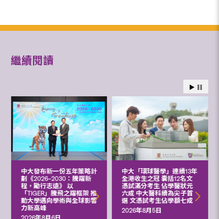
繼續閱讀
中大發布新一份五年策略計
中大「環球醫學」連續13年
劃《2026‒2030：騰躍新
全港收生之冠 囊括12名文
程，勵行志遠》 以
憑試滿分考生 佔學醫狀元
「TIGER」騰飛之躍框架 推
六成 中大醫科續為尖子首
動大學邁向學術與全球影響
選 文憑試考生佔學額七成
力新高峰
2026年8月5日
2026年8月6日