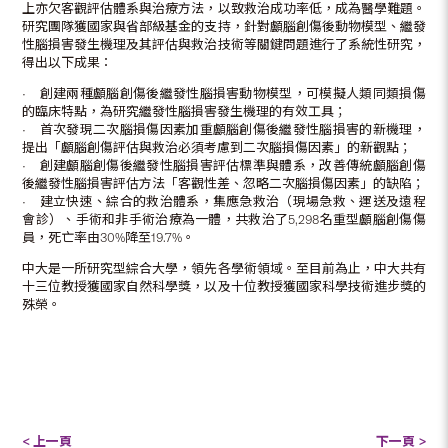
上亦欠客觀評估體系與治療方法，以致救治成功率低，成為醫學難題。
研究團隊獲國家與省部級基金的支持，針對顱腦創傷後動物模型、繼發
性腦損害發生機理及其評估與救治技術等關鍵問題進行了系統性研究，
得出以下成果：
• 創建兩種顱腦創傷後繼發性腦損害動物模型，可模擬人類同類損傷
的臨床特點，為研究繼發性腦損害發生機理的有效工具；
• 首次發現二次腦損傷因素加重顱腦創傷後繼發性腦損害的新機理，
提出「顱腦創傷評估與救治必須考慮到二次腦損傷因素」的新觀點；
• 創建顱腦創傷後繼發性腦損害評估標準與體系，改善傳統顱腦創傷
後繼發性腦損害評估方法「客觀性差、忽略二次腦損傷因素」的缺陷；
• 建立快速、綜合的救治體系，集應急救治（現場急救、運送及遠程
會診）、手術和非手術治療為一體，共救治了5,298名重型顱腦創傷傷
員，死亡率由30%降至19.7%。
中大是一所研究型綜合大學，領先各學術領域。至目前為止，中大共有
十三位教授獲國家自然科學獎，以及十位教授獲國家科學技術進步獎的
殊榮。
< 上一頁
下一頁 >