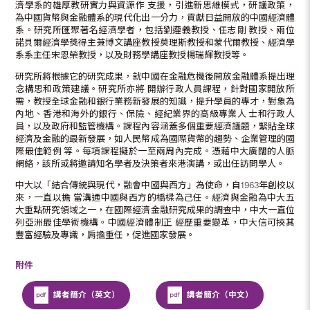
濟學系的雄厚教研實力與資源作 支援，引進新思維模式，研議政策，
為中國貨幣與金融體系的現代化出一分力，貢獻日益開放的中國經濟體
系。研究所匯聚著名經濟學者，包括劉遵義教授、任志剛 教授、兩位
諾貝爾經濟學獎得主兼博文講座教授莫理斯教授和蒙代爾教授、經濟學
系系主任宋恩榮教授，以及財務學講座教授楊瑞輝教授等。
研究所將根據它的研究成果，就中國在金融危機後開放金融體系提出理
念構思和政策建議。研究所亦將 開辦行政人員課程，針對國家開放所
需，教授全球金融和銀行業務新發展的知識，提升學員的專才，對象為
內地、香港和海外的銀行、保險、經紀業界的高級專業人 士和行政人
員，以及政府和監管機構。課程內容涵蓋多個重要經濟議題，緊貼全球
經濟及金融的最新發展，如人民幣成為國際貨幣的趨勢、企業管理的國
際最佳範例 等。每項課程擬於一至兩周內完成。憑藉中大廣闊的人脈
網絡，該所或將邀請知名學者及決策者來港演講，或出任訪問學人。
中大以「結合傳統與現代，融會中國與西方」為使命，自1963年創校以
來，一直以擔 當溝通中國與西方的橋樑為己任。經濟與金融為中大五
大重點研究領域之一，在國際經濟金融研究成果的調查中，中大一直位
列亞洲最佳學術機構。中國經濟體制正 經歷重要變革，中大信可挾其
豐富經驗及專識，肩擔重任，促進國家發展。
附件
講者簡介（英文）
講者簡介（中文）