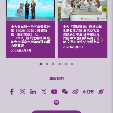
中大發布新一份五年策略計
中大「環球醫學」連續13年
劃《2026‒2030：騰躍新
全港收生之冠 囊括12名文
程，勵行志遠》 以
憑試滿分考生 佔學醫狀元
「TIGER」騰飛之躍框架 推
六成 中大醫科續為尖子首
動大學邁向學術與全球影響
選 文憑試考生佔學額七成
力新高峰
2026年8月5日
2026年8月6日
聯繫我們