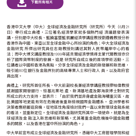
香港中文大學（中大）全球經濟及金融研究所（研究所）今天（6月21
日）舉行成立典禮，三位著名經濟學家就多個熱門經 濟議題發表演
講，分別是中大校長、藍饒富暨藍凱麗經濟學講座教授劉遵義教授分析
香港作為中國、東亞以至全球金融中心所扮演的角色；中大全球經濟及
金融研究 所傑出研究員任志剛教授則講述其對人民幣離岸中心的看
法；而中大博文講座教授及1999年諾貝爾經濟學獎得主蒙代爾教授亦分
析了國際貨幣制度的發展。這是 研究所自成立後的首項學術活動，三
位講者以中國和香港為焦點，分享全球經濟及金融的新發展和新思維，
吸引逾80位銀行及金融界別的高級專業人士和行政人 員，以及政府官
員出席。
典禮上，研究所首任所長、中大前副校長兼經濟學講座教授廖柏偉教授
感謝國家開發銀行、恒基兆業地 產、新鴻基地產及鄭海泉博士對研究
所成立的大力支持，並表示：「由於我們並非身處金融海嘯重災區，故
比美國等地更能有效在危機過後重新檢視國際金融體系。 亞洲學者和
決策者應把握這良機，從地區性角度檢討我們一直以來對環球金融系統
的看法，並重新定位。全球經濟及金融研究所其中一項使命，就是為全
球經濟及金 融注入新思維和新策略，尤其著重金融危機後中國金融體
系的開放，以及香港在當中所扮演的角色。」
中大早前宣布成立全球經濟及金融研究所，憑藉中大工商管理學院和經