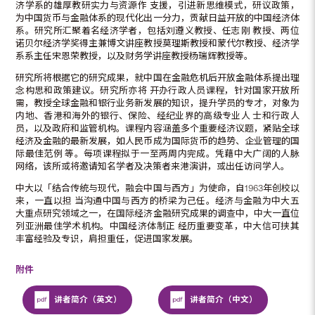
济学系的雄厚教研实力与资源作 支援，引进新思维模式，研议政策，
为中国货币与金融体系的现代化出一分力，贡献日益开放的中国经济体
系。研究所汇聚着名经济学者，包括刘遵义教授、任志刚 教授、两位
诺贝尔经济学奖得主兼博文讲座教授莫理斯教授和蒙代尔教授、经济学
系系主任宋恩荣教授，以及财务学讲座教授杨瑞辉教授等。
研究所将根据它的研究成果，就中国在金融危机后开放金融体系提出理
念构思和政策建议。研究所亦将 开办行政人员课程，针对国家开放所
需，教授全球金融和银行业务新发展的知识，提升学员的专才，对象为
内地、香港和海外的银行、保险、经纪业界的高级专业人 士和行政人
员，以及政府和监管机构。课程内容涵盖多个重要经济议题，紧贴全球
经济及金融的最新发展，如人民币成为国际货币的趋势、企业管理的国
际最佳范例 等。每项课程拟于一至两周内完成。凭藉中大广阔的人脉
网络，该所或将邀请知名学者及决策者来港演讲，或出任访问学人。
中大以「结合传统与现代，融会中国与西方」为使命，自1963年创校以
来，一直以担 当沟通中国与西方的桥梁为己任。经济与金融为中大五
大重点研究领域之一，在国际经济金融研究成果的调查中，中大一直位
列亚洲最佳学术机构。中国经济体制正 经历重要变革，中大信可挟其
丰富经验及专识，肩担重任，促进国家发展。
附件
讲者简介（英文）
讲者简介（中文）