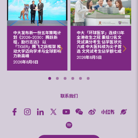
中大发布新一份五年策略计
中大「环球医学」连续13年
划《2026‒2030：腾跃新
全港收生之冠 囊括12名文
程，励行志远》 以
凭试满分考生 佔学医状元
「TIGER」腾飞之跃框架 推
六成 中大医科续为尖子首
动大学迈向学术与全球影响
选 文凭试考生佔学额七成
力新高峰
2026年8月5日
2026年8月6日
联系我们