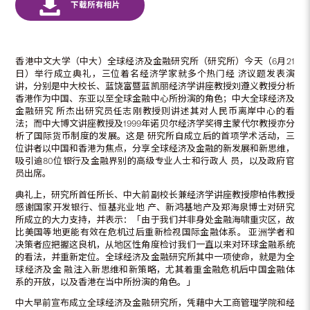
香港中文大学（中大）全球经济及金融研究所（研究所）今天（6月21
日）举行成立典礼，三位着名经济学家就多个热门经 济议题发表演
讲，分别是中大校长、蓝饶富暨蓝凯丽经济学讲座教授刘遵义教授分析
香港作为中国、东亚以至全球金融中心所扮演的角色；中大全球经济及
金融研究 所杰出研究员任志刚教授则讲述其对人民币离岸中心的看
法；而中大博文讲座教授及1999年诺贝尔经济学奖得主蒙代尔教授亦分
析了国际货币制度的发展。这是 研究所自成立后的首项学术活动，三
位讲者以中国和香港为焦点，分享全球经济及金融的新发展和新思维，
吸引逾80位银行及金融界别的高级专业人士和行政人 员，以及政府官
员出席。
典礼上，研究所首任所长、中大前副校长兼经济学讲座教授廖柏伟教授
感谢国家开发银行、恒基兆业地 产、新鸿基地产及郑海泉博士对研究
所成立的大力支持，并表示：「由于我们并非身处金融海啸重灾区，故
比美国等地更能有效在危机过后重新检视国际金融体系。 亚洲学者和
决策者应把握这良机，从地区性角度检讨我们一直以来对环球金融系统
的看法，并重新定位。全球经济及金融研究所其中一项使命，就是为全
球经济及金 融注入新思维和新策略，尤其着重金融危机后中国金融体
系的开放，以及香港在当中所扮演的角色。」
中大早前宣布成立全球经济及金融研究所，凭藉中大工商管理学院和经