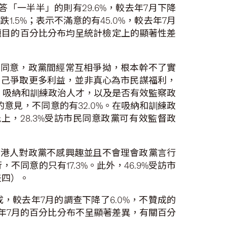
答「一半半」的則有29.6%，較去年7月下降
.5%；表示不滿意的有45.0%，較去年7月
題目的百分比分布均呈統計檢定上的顯著性差
民同意，政黨間經常互相爭拗，根本幹不了實
為自己爭取更多利益，並非真心為市民謀福利，
意、吸納和訓練政治人才，以及是否有效監察政
意見，不同意的有32.0%。在吸納和訓練政
上，28.3%受訪市民同意政黨可有效監督政
意港人對政黨不感興趣並且不會理會政黨言行
不同意的只有17.3%。此外，46.9%受訪市
表四）。
，較去年7月的調查下降了6.0%，不贊成的
去年7月的百分比分布不呈顯著差異，有關百分