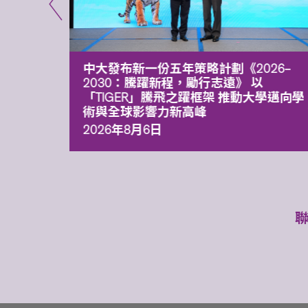
能力 有
中大發布新一份五年策略計劃《2026‒
污染
2030：騰躍新程，勵行志遠》 以
「TIGER」騰飛之躍框架 推動大學邁向學
術與全球影響力新高峰
2026年8月6日