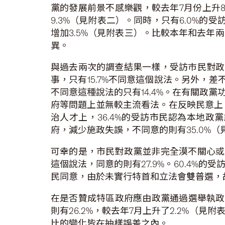
黨的發展前景不感樂觀，較去年7月份上升8.
9.3%（見附表二）。同時，只有6.0%的
增加3.5%（見附表三）。比較本年和去
異。
與過去兩次的調查結果一樣，受訪巿民對政
事，只有15.7%不同意這個說法。另外，
不同意這種說法的只有14.4%。在有關政
府等問題上並無較主流看法。在反映民意上，
治人才上，36.4%的受訪市民認為本地政
府，減少施政失誤，不同意的則有35.0%
可幸的是，市民對政黨並非完全漠不關心或
這個說法，同意的則有27.9%。60.4%的
民同意，由於未實行特首和立法會雙普選，故
在是否贊成特區政府應由政黨通過選舉執政的
則有26.2%，較去年7月上升了2.2%
比的變化皆在抽樣誤差之內。