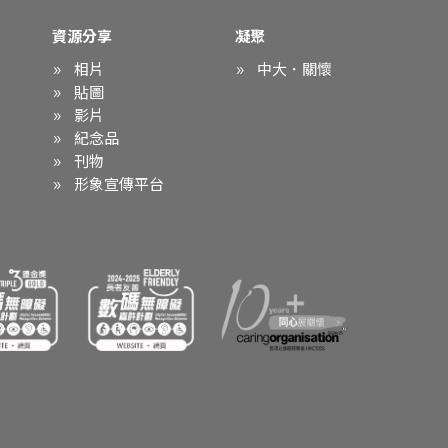
資源分享
凝聚
相片
中大．關懷
貼圖
影片
紀念品
刊物
形象宣傳平台