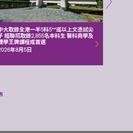
中大取錄全港一半5科5**或以上文憑試尖
中大委
子 經聯招取錄2,855名本科生 醫科商學及
理副校
理學王牌課程成首選
2026年
2026年8月5日