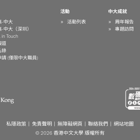
活動
中大成就
稿-中大
活動列表
周年報告
稿-中大（深圳）
專題訪問
in Touch
報道
名錄
請 (僅限中大職員)
私隱政策
免責聲明
無障礙網頁
聯絡我們
網站地圖
© 2026 香港中文大學 版權所有