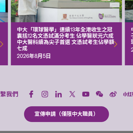
中大「環球醫學」連續13年全港收生之冠
囊括12名文憑試滿分考生 佔學醫狀元六成
中大醫科續為尖子首選 文憑試考生佔學額
七成
2026年8月5日
聯繫我們
宣傳申請（僅限中大職員）