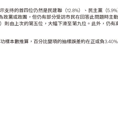
持的首四位仍然是民建聯（12.8%）、民主黨（5.9%）
自稱為政黨或政團，但仍有部分受訪市民在回答此問題時主
%）則由上次的第五位，大幅下滑至第九位。此外，仍有高
個成功樣本數推算，百分比變項的抽樣誤差約在正或負3.40