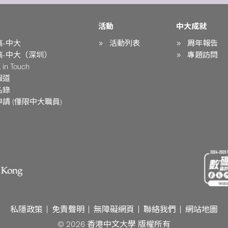
活動
中大成就
稿-中大
活動列表
周年報告
稿-中大（深圳）
專題訪問
in Touch
報道
名錄
請 (僅限中大職員)
私隱政策
免責聲明
無障礙網頁
聯絡我們
網站地圖
© 2026 香港中文大學 版權所有