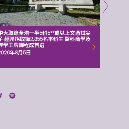
中大取錄全港一半5科5**或以上文憑試尖
中大委
子 經聯招取錄2,855名本科生 醫科商學及
理副校
理學王牌課程成首選
2026年
2026年8月5日