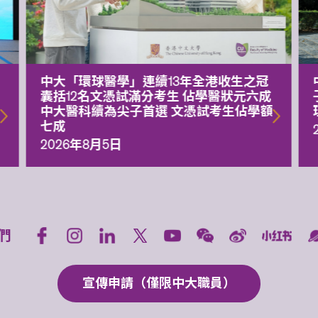
中大「環球醫學」連續13年全港收生之冠
囊括12名文憑試滿分考生 佔學醫狀元六成
中大醫科續為尖子首選 文憑試考生佔學額
七成
2026年8月5日
們
宣傳申請（僅限中大職員）