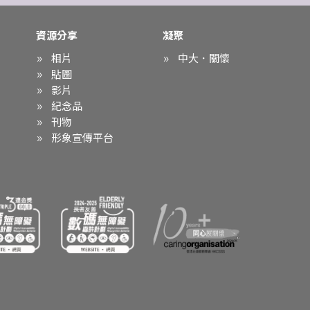
資源分享
凝聚
相片
中大．關懷
貼圖
影片
紀念品
刊物
形象宣傳平台