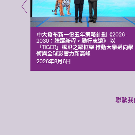
能力 有
中大發布新一份五年策略計劃《2026‒
污染
2030：騰躍新程，勵行志遠》 以
「TIGER」騰飛之躍框架 推動大學邁向學
術與全球影響力新高峰
2026年8月6日
聯繫我