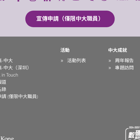
宣傳申請（僅限中大職員）
活動
中大成就
稿-中大
活動列表
周年報告
稿-中大（深圳）
專題訪問
in Touch
報道
名錄
請 (僅限中大職員)