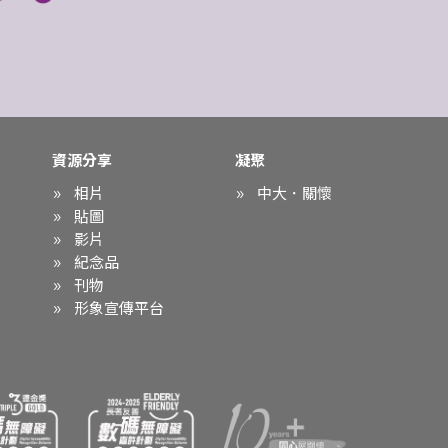
資源分享
凝聚
相片
中大．關懷
貼圖
影片
紀念品
刊物
形象宣傳平台