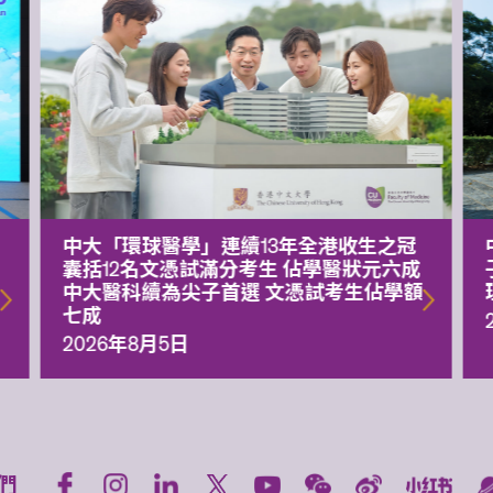
中大「環球醫學」連續13年全港收生之冠
囊括12名文憑試滿分考生 佔學醫狀元六成
中大醫科續為尖子首選 文憑試考生佔學額
七成
2026年8月5日
們