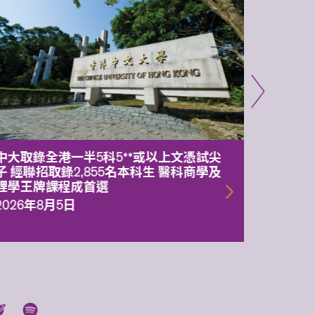
中大取錄全港一半5科5**或以上文憑試尖
中大委
子 經聯招取錄2,855名本科生 醫科商學及
理副校
理學王牌課程成首選
2026年
2026年8月5日