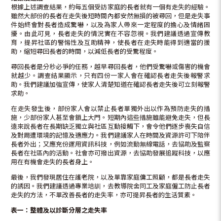
根據上述調查結果，約每五個受訪家庭的長者就有一個有走失的經驗。
雖然大部份的長者在走失後短時間內都安然無損的被尋回，但是走失事
件始終會對長者造成驚嚇，以及為家人帶來一定程度的擔心及情緒困
擾。由此可見，長者走失的情況實在不容忽視。我們建議透過宣傳教
育，提昇社區的警惕性及互助精神，使長者在走失時能得到適當的援
助，縮短尋回長者的時間，以減低長者的受驚程度。
尋回長者是分秒必爭的任務，越早尋回長者，他們受驚嚇或傷害的機會
就越少。調查結果顯示，只有四份一家人會在確認長者走失後報警求
助。我們建議加強宣傳，使家人清楚知道在確認長者走失後可立刻報警
求助。
在走失發生後，部份家人會以禁止長者單獨外出以作為預防走失的措
施，少部份家人甚至會鎖上大門。短期內這些措施雖能避免走失，但長
遠來說長者在長期缺乏獨立與社區互動接觸下，會令他們逐步喪失自信
及對周遭環境的記憶及適應力。我們建議家人在時間及資源許可下陪伴
長者外出；又應充份運用資訊科技，例如流動無線電話，去協助及監察
長者在社區內的活動。社會亦可撥出資源，去協助發展追蹤科技，以應
用在有機會走失的長者身上。
最後，我們發現居住在護老院，以及單靠家庭傭工照顧，都是長者走失
的誘因。我們建議透過專業培訓，去教導院舍同工及家庭僱工防止長者
走失的方法，不單改善長者的走失率，亦可提昇長者的生活質素。
表一：整體及以診斷分層之走失率