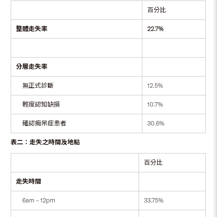
百分比
整體走失率
22.7%
分層走失率
無正式診斷
12.5%
輕度認知缺損
10.7%
確認痴呆症患者
30.6%
表二：走失之時間及地點
百分比
走失時間
6am – 12pm
33.75%