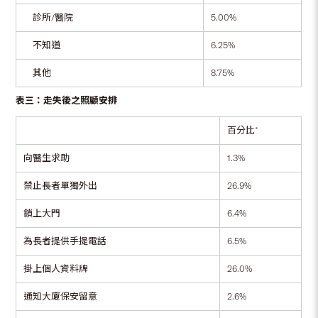
診所/醫院
5.00%
不知道
6.25%
其他
8.75%
表三：走失後之照顧安排
百分比*
向醫生求助
1.3%
禁止長者單獨外出
26.9%
鎖上大門
6.4%
為長者提供手提電話
6.5%
掛上個人資料牌
26.0%
通知大廈保安留意
2.6%