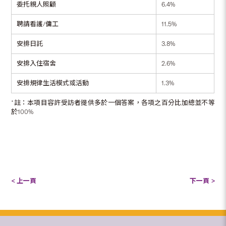
委托親人照顧
6.4%
聘請看護/傭工
11.5%
安排日託
3.8%
安排入住宿舍
2.6%
安排規律生活模式或活動
1.3%
*註：本項目容許受訪者提供多於一個答案，各項之百分比加總並不等
於100%
< 上一頁
下一頁 >