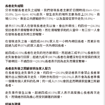
長者走失經驗
分析有關長者走失之經驗，我們發現長者主要於日間時段(6am-12nn:
33.8%; 2pm-6pm: 40%)走失，發生走失的場所主要為街上(26.3%)、商
場(12.5%)、乘坐公共運輸途中(17.5%)，以及直接從家中走失(18.8%)。
過半(57.3%)家人在發現長者走失以後，會出外尋找；約四份一(24.3%)
受訪者表示曾報警尋求幫助，而在曾報警求助的人當中，有三份一人會
在發現長者走失時立即報警。
在發現走失之後，逾四成(44.8%)家人在一小時內尋回長者，而累計有
超過九成半(97%)的家人能在一天內尋回長者。
逾四成(42.5%)長者在走失的地方被尋回，而超過三成半(37%)長者則在
走失後會自行回家；超過九成半(98.7%)長者在身體沒有任何受損的情況
下被尋回，不過四份一(26.9%)長者表示因為走失而備受驚嚇。
長者走失後之照顧安排及家人壓力
在長者發生走失事件之後，約四份一(26.9%)受訪者表示會禁止長者單
獨外出以預防再次走失，同時亦有四份一(26.0%)人表示會為長者準備
一個備有個人資料的名牌；約一成人(11.5%)會因此而聘請家庭傭工照顧
長者。
走失事件發生以後，超過四成(40.5%)家人表示高度擔心長者再次走
失，而情緒亦因為擔心而受到顯著的困擾。
結論及建議