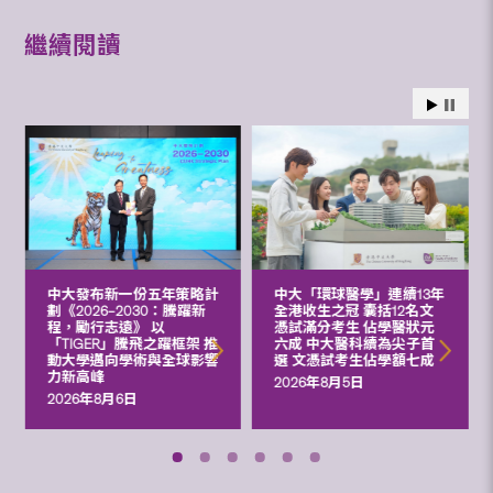
繼續閱讀
中大發布新一份五年策略計
中大「環球醫學」連續13年
劃《2026‒2030：騰躍新
全港收生之冠 囊括12名文
程，勵行志遠》 以
憑試滿分考生 佔學醫狀元
「TIGER」騰飛之躍框架 推
六成 中大醫科續為尖子首
動大學邁向學術與全球影響
選 文憑試考生佔學額七成
力新高峰
2026年8月5日
2026年8月6日