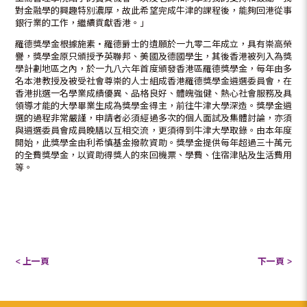
對金融學的興趣特別濃厚，故此希望完成牛津的課程後，能夠回港從事
銀行業的工作，繼續貢獻香港。」
羅德獎學金根據施素‧羅德爵士的遺願於一九零二年成立，具有崇高榮
譽，獎學金原只頒授予英聯邦、美國及德國學生，其後香港被列入為獎
學計劃地區之內，於一九八六年首度頒發香港區羅德獎學金，每年由多
名本港教授及被受社會尊崇的人士組成香港羅德獎學金遴選委員會，在
香港挑選一名學業成績優異、品格良好、體魄強健、熱心社會服務及具
領導才能的大學畢業生成為獎學金得主，前往牛津大學深造。獎學金遴
選的過程非常嚴謹，申請者必須經過多次的個人面試及集體討論，亦須
與遴選委員會成員晚膳以互相交流，更須得到牛津大學取錄。由本年度
開始，此獎學金由利希慎基金撥款資助。獎學金提供每年超過三十萬元
的全費獎學金，以資助得獎人的來回機票、學費、住宿津貼及生活費用
等。
< 上一頁
下一頁 >