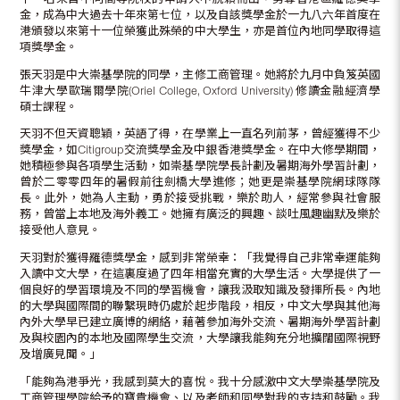
金，成為中大過去十年來第七位，以及自該獎學金於一九八六年首度在
港頒發以來第十一位榮獲此殊榮的中大學生，亦是首位內地同學取得這
項獎學金。
張天羽是中大崇基學院的同學，主修工商管理。她將於九月中負笈英國
牛津大學歐瑞爾學院(Oriel College, Oxford University) 修讀金融經濟學
碩士課程。
天羽不但天資聰穎，英語了得，在學業上一直名列前茅，曾經獲得不少
獎學金，如Citigroup交流獎學金及中銀香港獎學金。在中大修學期間，
她積極參與各項學生活動，如崇基學院學長計劃及暑期海外學習計劃，
曾於二零零四年的暑假前往劍橋大學進修；她更是崇基學院網球隊隊
長。此外，她為人主動，勇於接受挑戰，樂於助人，經常參與社會服
務，曾當上本地及海外義工。她擁有廣泛的興趣、談吐風趣幽默及樂於
接受他人意見。
天羽對於獲得羅德獎學金，感到非常榮幸：「我覺得自己非常幸運能夠
入讀中文大學，在這裏度過了四年相當充實的大學生活。大學提供了一
個良好的學習環境及不同的學習機會，讓我汲取知識及發揮所長。內地
的大學與國際間的聯繫現時仍處於起步階段，相反，中文大學與其他海
內外大學早已建立廣博的網絡，藉著參加海外交流、暑期海外學習計劃
及與校園內的本地及國際學生交流，大學讓我能夠充分地擴闊國際視野
及增廣見聞。」
「能夠為港爭光，我感到莫大的喜悅。我十分感激中文大學崇基學院及
工商管理學院給予的寶貴機會、以及老師和同學對我的支持和鼓勵。我