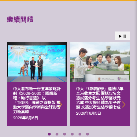
繼續閱讀
中大發布新一份五年策略計
中大「環球醫學」連續13年
劃《2026‒2030：騰躍新
全港收生之冠 囊括12名文
程，勵行志遠》 以
憑試滿分考生 佔學醫狀元
「TIGER」騰飛之躍框架 推
六成 中大醫科續為尖子首
動大學邁向學術與全球影響
選 文憑試考生佔學額七成
力新高峰
2026年8月5日
2026年8月6日