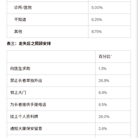
诊所/医院
5.00%
不知道
6.25%
其他
8.75%
表三：走失后之照顾安排
百分比*
向医生求助
1.3%
禁止长者单独外出
26.9%
锁上大门
6.4%
为长者提供手提电话
6.5%
挂上个人资料牌
26.0%
通知大厦保安留意
2.6%