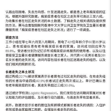
认路出现困难、失去方向感、什至迷路走失，都是患上老年痴呆症的征
兆。根据外国研究数据，痴呆症患者在社区之走失率可高达三至六成。
为收集长者在社区走失状况的本土数据、了解走失之相关诱因及提供预
防方法，赛马会耆智园联同香港中文大学公共卫生学院及卫生署长者健
康服务就「痴呆症患者在社区走失之状况」进行了一项调查。
调查方法
工作小组在零七年六月至八月期间，致电了421位年龄介乎60至85岁以
上、患有或疑似患有老年痴呆症长者的家属，访问成功回应率为
89.8%。受访者分别为记忆诊所或痴呆症训练服务的使用者、以及以往
曾接受卫生署长者健康服务调查长者之家人，共代表140名男长者及281
名女长者的走失状况。访问内容包括长者在社区迷路走失的经历，以及
他们相关的照顾状况。
长者走失之本土状况
超过两成(22.7%)被访家属表示长者曾有过社区走失的经验，在有走失经
验的长者当中逾四成(42.9%)长者试过走失两次或以上。单计已确认患
有老年痴呆症的长者，其走失率超过三成(30.6%)。
透过统计学检测(Logistic Regression)，我们发现在访问期间家属对长者
认知能力的评估越低、及长者行动力越高，与高走失率有显着关系。
另外，数据亦显示长者的居住及照顾模式都属长者走失的诱因：入住护
老院或单由家庭佣工照顾，会增加长者走失的机会。