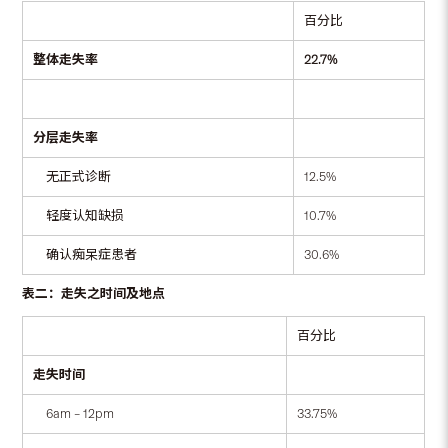
百分比
整体走失率
22.7%
分层走失率
无正式诊断
12.5%
轻度认知缺损
10.7%
确认痴呆症患者
30.6%
表二：走失之时间及地点
百分比
走失时间
6am – 12pm
33.75%