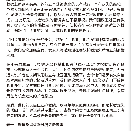
根据上述调查结果，约每五个受访家庭的长者就有一个有走失的经验。
虽然大部份的长者在走失后短时间内都安然无损的被寻回，但是走失事
件始终会对长者造成惊吓，以及为家人带来一定程度的担心及情绪困
扰。由此可见，长者走失的情况实在不容忽视。我们建议透过宣传教
育，提升社区的警惕性及互助精神，使长者在走失时能得到适当的援
助，缩短寻回长者的时间，以减低长者的受惊程度。
寻回长者是分秒必争的任务，越早寻回长者，他们受惊吓或伤害的机会
就越少。调查结果显示，只有四份一家人会在确认长者走失后报警求
助。我们建议加强宣传，使家人清楚知道在确认长者走失后可立刻报警
求助。
在走失发生后，部份家人会以禁止长者单独外出以作为预防走失的措
施，少部份家人什至会锁上大门。短期内这些措施虽能避免走失，但长
远来说长者在长期缺乏独立与社区互动接触下，会令他们逐步丧失自信
及对周遭环境的记忆及适应力。我们建议家人在时间及资源许可下陪伴
长者外出；又应充份运用资讯科技，例如流动无线电话，去协助及监察
长者在社区内的活动。社会亦可拨出资源，去协助发展追踪科技，以应
用在有机会走失的长者身上。
最后，我们发现居住在护老院，以及单靠家庭佣工照顾，都是长者走失
的诱因。我们建议透过专业培训，去教导院舍同工及家庭雇工防止长者
走失的方法，不单改善长者的走失率，亦可提升长者的生活质素。
表一：整体及以诊断分层之走失率