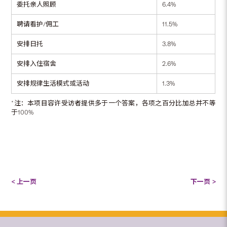
委托亲人照顾
6.4%
聘请看护/佣工
11.5%
安排日托
3.8%
安排入住宿舍
2.6%
安排规律生活模式或活动
1.3%
*注：本项目容许受访者提供多于一个答案，各项之百分比加总并不等
于100%
< 上一页
下一页 >