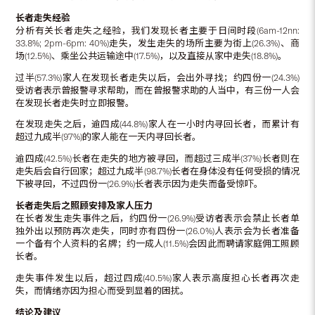
长者走失经验
分析有关长者走失之经验，我们发现长者主要于日间时段(6am-12nn:
33.8%; 2pm-6pm: 40%)走失，发生走失的场所主要为街上(26.3%)、商
场(12.5%)、乘坐公共运输途中(17.5%)，以及直接从家中走失(18.8%)。
过半(57.3%)家人在发现长者走失以后，会出外寻找；约四份一(24.3%)
受访者表示曾报警寻求帮助，而在曾报警求助的人当中，有三份一人会
在发现长者走失时立即报警。
在发现走失之后，逾四成(44.8%)家人在一小时内寻回长者，而累计有
超过九成半(97%)的家人能在一天内寻回长者。
逾四成(42.5%)长者在走失的地方被寻回，而超过三成半(37%)长者则在
走失后会自行回家；超过九成半(98.7%)长者在身体没有任何受损的情况
下被寻回，不过四份一(26.9%)长者表示因为走失而备受惊吓。
长者走失后之照顾安排及家人压力
在长者发生走失事件之后，约四份一(26.9%)受访者表示会禁止长者单
独外出以预防再次走失，同时亦有四份一(26.0%)人表示会为长者准备
一个备有个人资料的名牌；约一成人(11.5%)会因此而聘请家庭佣工照顾
长者。
走失事件发生以后，超过四成(40.5%)家人表示高度担心长者再次走
失，而情绪亦因为担心而受到显着的困扰。
结论及建议