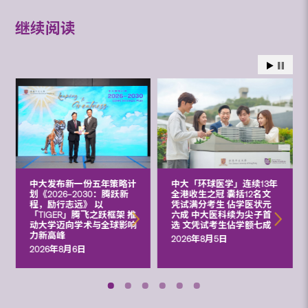
继续阅读
中大发布新一份五年策略计
中大「环球医学」连续13年
划《2026‒2030：腾跃新
全港收生之冠 囊括12名文
程，励行志远》 以
凭试满分考生 佔学医状元
「TIGER」腾飞之跃框架 推
六成 中大医科续为尖子首
动大学迈向学术与全球影响
选 文凭试考生佔学额七成
力新高峰
2026年8月5日
2026年8月6日