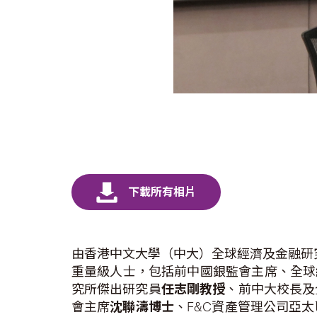
由香港中文大學（中大）全球經濟及金融研究
重量級人士，包括前中國銀監會主席、全球
究所傑出研究員
任志剛教授
、前中大校長及
會主席
沈聯濤博士
、F&C資產管理公司亞