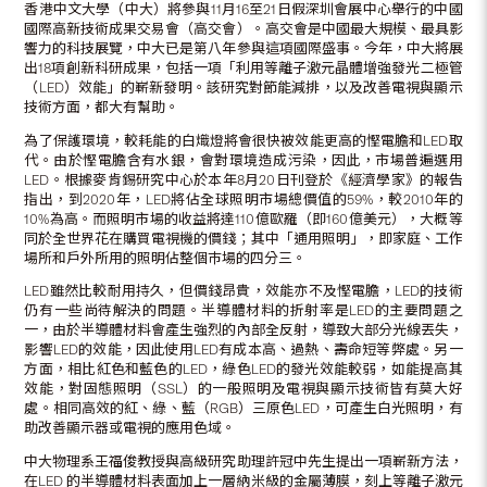
香港中文大學（中大）將參與11月16至21日假深圳會展中心舉行的中國
國際高新技術成果交易會（高交會）。高交會是中國最大規模、最具影
響力的科技展覽，中大已是第八年參與這項國際盛事。今年，中大將展
出18項創新科研成果，包括一項「利用等離子激元晶體增強發光二極管
（LED）效能」的嶄新發明。該研究對節能減排，以及改善電視與顯示
技術方面，都大有幫助。
為了保護環境，較耗能的白熾燈將會很快被效能更高的慳電膽和LED取
代。由於慳電膽含有水銀，會對環境造成污染，因此，市場普遍選用
LED。根據麥肯錫研究中心於本年8月20日刊登於《經濟學家》的報告
指出，到2020年，LED將佔全球照明市場總價值的59%，較2010年的
10%為高。而照明市場的收益將達110億歐羅（即160億美元），大概等
同於全世界花在購買電視機的價錢；其中「通用照明」，即家庭、工作
場所和戶外所用的照明佔整個巿場的四分三。
LED雖然比較耐用持久，但價錢昂貴，效能亦不及慳電膽，LED的技術
仍有一些尚待解決的問題。半導體材料的折射率是LED的主要問題之
一，由於半導體材料會產生強烈的內部全反射，導致大部分光線丟失，
影響LED的效能，因此使用LED有成本高、過熱、壽命短等弊處。另一
方面，相比紅色和藍色的LED，綠色LED的發光效能較弱，如能提高其
效能，對固態照明（SSL）的一般照明及電視與顯示技術皆有莫大好
處。相同高效的紅、綠、藍（RGB）三原色LED，可產生白光照明，有
助改善顯示器或電視的應用色域。
中大物理系王福俊教授與高級研究助理許冠中先生提出一項嶄新方法，
在LED 的半導體材料表面加上一層納米級的金屬薄膜，刻上等離子激元