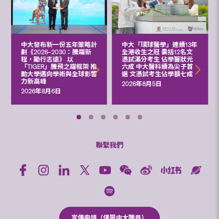
中大發布新一份五年策略計
中大「環球醫學」連續13年
劃《2026‒2030：騰躍新
全港收生之冠 囊括12名文
程，勵行志遠》 以
憑試滿分考生 佔學醫狀元
「TIGER」騰飛之躍框架 推
六成 中大醫科續為尖子首
動大學邁向學術與全球影響
選 文憑試考生佔學額七成
力新高峰
2026年8月5日
2026年8月6日
聯繫我們
宣傳申請（僅限中大職員）