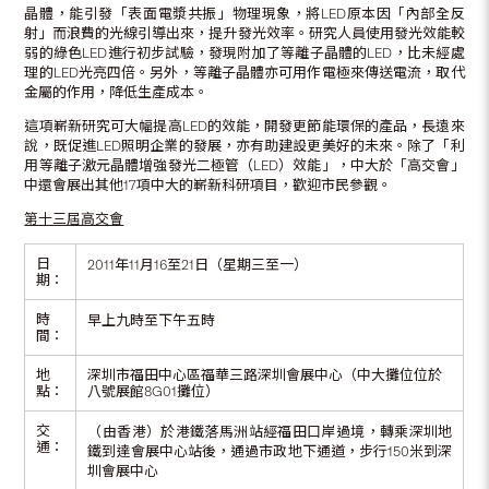
晶體，能引發「表面電漿共振」物理現象，將LED原本因「內部全反
射」而浪費的光線引導出來，提升發光效率。研究人員使用發光效能較
弱的綠色LED進行初步試驗，發現附加了等離子晶體的LED，比未經處
理的LED光亮四倍。另外，等離子晶體亦可用作電極來傳送電流，取代
金屬的作用，降低生產成本。
這項嶄新研究可大幅提高LED的效能，開發更節能環保的產品，長遠來
說，既促進LED照明企業的發展，亦有助建設更美好的未來。除了「利
用等離子激元晶體增強發光二極管（LED）效能」，中大於「高交會」
中還會展出其他17項中大的嶄新科研項目，歡迎市民參觀。
第十三屆高交會
日
2011年11月16至21日（星期三至一）
期：
時
早上九時至下午五時
間：
地
深圳市福田中心區福華三路深圳會展中心（中大攤位位於
點：
八號展館8G01攤位）
交
（由香港）於港鐵落馬洲站經福田口岸過境，轉乘深圳地
通：
鐵到達會展中心站後，通過市政地下通道，步行150米到深
圳會展中心