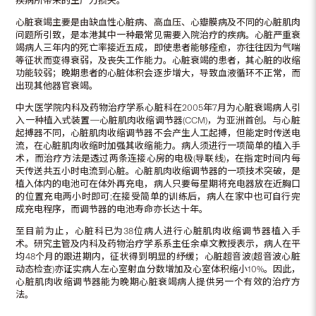
疾病所带来的生产力损失。
心脏衰竭主要是由缺血性心脏病、高血压、心瓣膜病及不同的心脏肌肉
问题所引致，是本港其中一种最常见需要入院治疗的疾病。心脏严重衰
竭病人三年内的死亡率接近五成，即使患者能够痊愈，亦往往因为气喘
等征状而变得衰弱，及丧失工作能力。心脏衰竭的患者，其心脏的收缩
功能较弱；晚期患者的心脏体积会逐步增大，导致血液循环不正常，而
出现其他器官衰竭。
中大医学院内科及药物治疗学系心脏科在2005年7月为心脏衰竭病人引
入一种植入式装置─心脏肌肉收缩调节器(CCM)，为亚洲首创。与心脏
起搏器不同，心脏肌肉收缩调节器不会产生人工起搏，但能定时传送电
流，在心脏肌肉收缩时加强其收缩能力。病人须进行一项简单的植入手
术，而治疗方法是透过两条连接心房的电极(导联线)，在指定时间内每
天传送共五小时电流到心脏。心脏肌肉收缩调节器的一项技术突破，是
植入体内的电池可在体外再充电，病人只要每星期将充电器放在近胸口
的位置充电两小时即可;在接受简单的训练后，病人在家中也可自行完
成充电程序，而调节器的电池寿命亦长达十年。
至目前为止，心脏科已为38位病人进行心脏肌肉收缩调节器植入手
术。研究主管及内科及药物治疗学系系主任余卓文教授表示，病人在平
均48个月的跟进期内，征状得到明显的纾缓；心脏超音波(超音波心脏
动态检查)亦证实病人左心室射血分数增加及心室体积缩小10%。因此，
心脏肌肉收缩调节器能为晚期心脏衰竭病人提供另一个有效的治疗方
法。