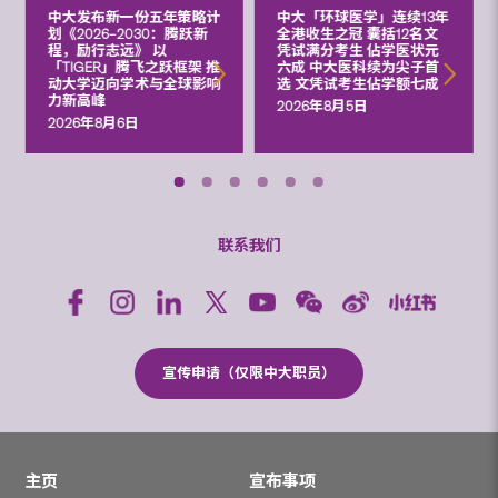
中大发布新一份五年策略计
中大「环球医学」连续13年
划《2026‒2030：腾跃新
全港收生之冠 囊括12名文
程，励行志远》 以
凭试满分考生 佔学医状元
「TIGER」腾飞之跃框架 推
六成 中大医科续为尖子首
动大学迈向学术与全球影响
选 文凭试考生佔学额七成
力新高峰
2026年8月5日
2026年8月6日
联系我们
宣传申请（仅限中大职员）
主页
宣布事项