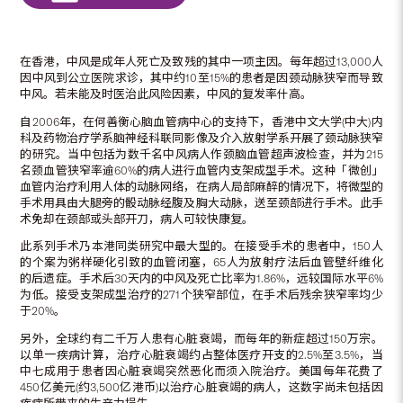
在香港，中风是成年人死亡及致残的其中一项主因。每年超过13,000人
因中风到公立医院求诊，其中约10至15%的患者是因颈动脉狭窄而导致
中风。若未能及时医治此风险因素，中风的复发率什高。
自2006年，在何善衡心脑血管病中心的支持下，香港中文大学(中大)内
科及药物治疗学系脑神经科联同影像及介入放射学系开展了颈动脉狭窄
的研究。当中包括为数千名中风病人作颈脑血管超声波检查，并为215
名颈血管狭窄率逾60%的病人进行血管内支架成型手术。这种「微创」
血管内治疗利用人体的动脉网络，在病人局部麻醉的情况下，将微型的
手术用具由大腿旁的骰动脉经腹及胸大动脉，送至颈部进行手术。此手
术免却在颈部或头部开刀，病人可较快康复。
此系列手术乃本港同类研究中最大型的。在接受手术的患者中，150人
的个案为粥样硬化引致的血管闭塞，65人为放射疗法后血管壁纤维化
的后遗症。手术后30天内的中风及死亡比率为1.86%，远较国际水平6%
为低。接受支架成型治疗的271个狭窄部位，在手术后残余狭窄率均少
于20%。
另外，全球约有二千万人患有心脏衰竭，而每年的新症超过150万宗。
以单一疾病计算，治疗心脏衰竭约占整体医疗开支的2.5%至3.5%，当
中七成用于患者因心脏衰竭突然恶化而须入院治疗。美国每年花费了
450亿美元(约3,500亿港币)以治疗心脏衰竭的病人，这数字尚未包括因