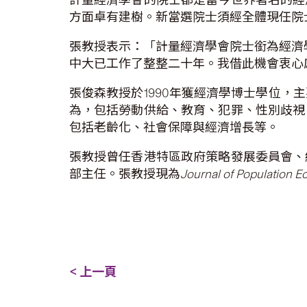
方面卓有建樹。新當選院士須經全體現任院
張教授表示：「計量經濟學會院士銜為經濟
中大已工作了整整二十年。我借此機會衷心
張俊森教授於1990年獲經濟學博士學位
為，包括勞動供給、教育、犯罪、性別歧視
包括老齡化、社會保障與經濟增長等。
張教授曾任香港特區政府策略發展委員會、
部主任。張教授現為
Journal of Population 
< 上一頁