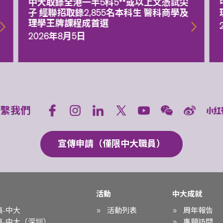
中大取錄全港一半5科5**或以上文憑試尖
子 經聯招取錄2,855名本科生 醫科商學及
額
理學王牌課程成首選
2026年8月5日
聯繫我們
宣傳申請（僅限中大職員）
活動
中大成就
稿-中大
活動列表
周年報告
稿-中大（深圳）
專題訪問