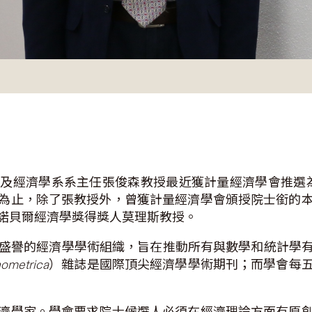
主任張俊森教授最近獲計量經濟學會推選為院士 (Fellow of
為止，除了張教授外，曾獲計量經濟學會頒授院士銜的
諾貝爾經濟學獎得獎人莫理斯教授。
最富盛譽的經濟學學術組織，旨在推動所有與數學和統計學
ometrica
）雜誌是國際頂尖經濟學學術期刊；而學會每
濟學家。學會要求院士候選人必須在經濟理論方面有原