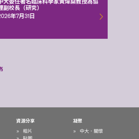
中大委任著名臨床科學家黃煒燊教授為協
中大兩
理副校長（研究）
1.05億
一代智
2026年7月31日
2026年
資源分享
凝聚
相片
中大．關懷
貼圖