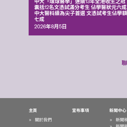
平台 推
中大「環球醫學」連續13年全港收生之冠
囊括12名文憑試滿分考生 佔學醫狀元六成
中大醫科續為尖子首選 文憑試考生佔學
七成
2026年8月5日
主頁
宣布事項
新聞中心
關於我們
新聞
新聞