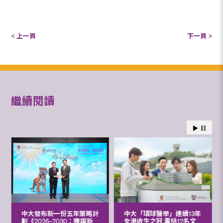
< 上一頁
下一頁 >
繼續閱讀
中大發布新一份五年策略計
中大「環球醫學」連續13年
劃《2026‒2030：騰躍新
全港收生之冠 囊括12名文