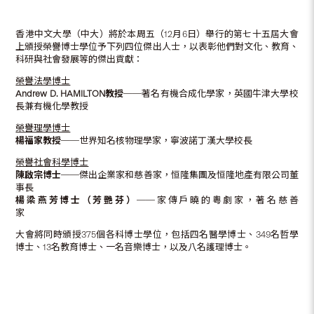
香港中文大學（中大）將於本周五（12月6日）舉行的第七十五屆大會
上頒授榮譽博士學位予下列四位傑出人士，以表彰他們對文化、教育、
科研與社會發展等的傑出貢獻：
榮譽法學博士
Andrew D. HAMILTON
教授
──著名有機合成化學家，英國牛津大學校
長兼有機化學教授
榮譽理學博士
楊福家教授
──世界知名核物理學家，寧波諾丁漢大學校長
榮譽社會科學博士
陳啟宗博士
──傑出企業家和慈善家，恒隆集團及恒隆地產有限公司董
事長
楊梁燕芳博士（芳艷芬）
──家傳戶曉的粵劇家，著名慈善
家
大會將同時頒授375個各科博士學位，包括四名醫學博士、349名哲學
博士、13名教育博士、一名音樂博士，以及八名護理博士。