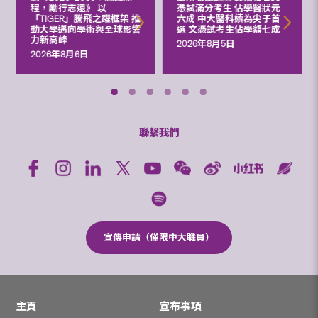
程，勵行志遠》 以
憑試滿分考生 佔學醫狀元
「TIGER」騰飛之躍框架 推
六成 中大醫科續為尖子首
動大學邁向學術與全球影響
選 文憑試考生佔學額七成
力新高峰
2026年8月5日
2026年8月6日
聯繫我們
宣傳申請（僅限中大職員）
主頁
宣布事項