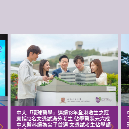
中大「環球醫學」連續13年全港收生之冠
囊括12名文憑試滿分考生 佔學醫狀元六成
中大醫科續為尖子首選 文憑試考生佔學額