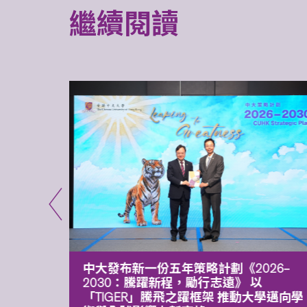
繼續閱讀
能力 有
中大發布新一份五年策略計劃《2026‒
污染
2030：騰躍新程，勵行志遠》 以
「TIGER」騰飛之躍框架 推動大學邁向學