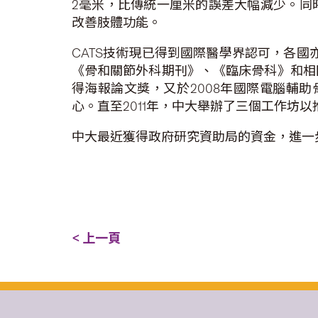
2毫米，比傳統一厘米的誤差大幅減少。同
改善肢體功能。
CATS技術現已得到國際醫學界認可，各國
《骨和關節外科期刊》、《臨床骨科》和相關
得海報論文獎，又於2008年國際電腦輔
心。直至2011年，中大舉辦了三個工作坊
中大最近獲得政府研究資助局的資金，進一
< 上一頁