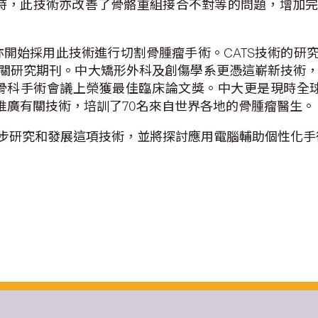
時，此技術亦改善了骨骼重組接合不對等的問題，增加
亦開始採用此技術進行切割骨腫瘤手術。CATS技術的
研究期刊。中大矯形外科及創傷學系更憑這嶄新技術，分別
助骨科手術會議上榮獲最佳臨床論文獎。中大更是現時全球
以推廣有關技術，培訓了70名來自世界各地的骨腫瘤醫生。
步研究和發展這項技術，並將探討應用電腦輔助個性化手