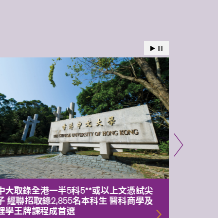
中大取錄全港一半5科5**或以上文憑試尖
中大委
子 經聯招取錄2,855名本科生 醫科商學及
理副校
理學王牌課程成首選
2026年