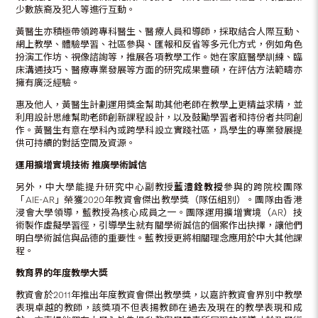
少數族裔及犯人等進行互動。
黃醫生亦積極帶領跨專科醫生、醫療人員和導師，採取結合人際互動、
網上教學、體驗學習、社區參與、匯報和反省等多元化方式，例如角色
扮演工作坊、視像諮詢等，推展各項教學工作。她在家庭醫學訓練、臨
床溝通技巧、醫療專業發展等方面的研究成果豐碩，在評估方法範疇亦
擁有廣泛經驗。
惠及他人，黃醫生計劃運用獎金幫助其他老師在教學上更精益求精，並
利用設計思維幫助老師創新課程設計，以及鼓勵學習者和持份者共同創
作。黃醫生有意在學科內或跨學科設立實踐社區，爲學生的專業發展提
供可持續的對話空間及資源。
運用擴增實境技術
推廣學術誠信
另外，中大學能提升研究中心副教授
藍澧銓
教授
參與的跨院校團隊
「AIE-AR」榮獲2020年教資會傑出教學獎（隊伍組別）。團隊由香港
浸會大學領導，藍教授為核心成員之一。團隊運用擴增實境（AR）技
術製作虛擬學習徑，引導學生就有關學術誠信的個案作出抉擇，讓他們
明白學術誠信與品德的重要性。藍教授更將相關理念應用於中大其他課
程。
教育界的年度教學大獎
教資會於2011年推出年度教資會傑出教學獎，以嘉許教資會界別中教學
表現卓越的教師，該獎項不但表揚教師在過去及現在的教學表現和成