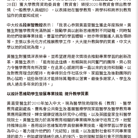
28日）獲大學教育資助委員會（教資會）頒授2020年教資會傑出教學
獎（一般教學人員組別），以表揚她在醫學教育、跨學科和跨界別教育
協作的貢獻和成就。
中大校長
段崇智教授
表示：「我衷心恭賀黃嘉雯醫生獲此年度殊榮。黃
醫生對醫學教育充滿熱誠，鼓勵學員以創新思維應對不同疑難，同時幫
助他們發展專業技能，豐富他們的學習體驗。她亦帶領醫護人員及導師
等，主張以多元化方式推展教學工作，大大提升教與學的質素，中文大
學以她的成就為傲。」
黃醫生對獲獎深表榮幸，並希望運用是次獎項去推動專業學習的創新改
革。黃醫生表示﹕「能有如此佳績，有賴與我共同奮鬥的團隊，齊心努
力令醫學教育有所改變。在此衷心感謝同事一直以來的支持和鼓勵，以
及對教育理念的堅持。有幸得到合作社區伙伴、家庭醫生及後勤團隊的
熱心協助，這些新想法才能排除萬難得以落實。最後多謝家人、學生及
病人過去多年來的支持。」
以設計思維助學生發展專業技能
提升教學質素
黃嘉雯醫生於2010年加入中大，現為醫學院助理院長（教育）、醫學
教育處副處長、賽馬會公共衞生及基層醫療學院家庭醫學及醫學教育專
業應用副教授、婦女健康促進及研究中心總監，以及英國皇家全科醫學
院院士。黃醫生致力於高等教育相關的專業精神及操守培育工作，她堅
持推陳出新，善用設計思維幫助學員發展專業技能，確保學習以學習者
為中心，著力提升他們的「元認知」技能，以及面對社會和不同專業環
境的能力，例如處理情緒化病人的技巧、如何理解並與社會不同階層如