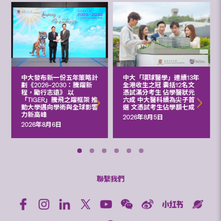
中大發布新一份五年策略計
中大「環球醫學」連續13年
劃《2026‒2030：騰躍新
全港收生之冠 囊括12名文
程，勵行志遠》 以
憑試滿分考生 佔學醫狀元
「TIGER」騰飛之躍框架 推
六成 中大醫科續為尖子首
動大學邁向學術與全球影響
選 文憑試考生佔學額七成
力新高峰
2026年8月5日
2026年8月6日
聯繫我們