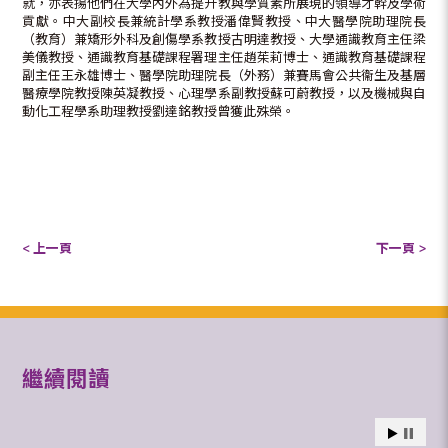
就，亦表揚他們在大學內外為提升教與學質素所展現的領導才幹及學術
貢獻。中大副校長兼統計學系教授潘偉賢教授、中大醫學院助理院長
（教育）兼矯形外科及創傷學系教授古明達教授、大學通識教育主任梁
美儀教授、通識教育基礎課程署理主任趙茱莉博士、通識教育基礎課程
副主任王永雄博士、醫學院助理院長（外務）兼賽馬會公共衞生及基層
醫療學院教授陳英凝教授、心理學系副教授蘇可蔚教授，以及機械與自
動化工程學系助理教授劉達銘教授曾獲此殊榮。
< 上一頁
下一頁 >
繼續閱讀