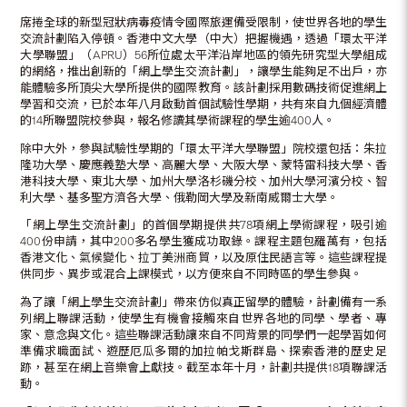
席捲全球的新型冠狀病毒疫情令國際旅運備受限制，使世界各地的學生
交流計劃陷入停頓。香港中文大學（中大）把握機遇，透過「環太平洋
大學聯盟」（APRU）56所位處太平洋沿岸地區的領先研究型大學組成
的網絡，推出創新的「網上學生交流計劃」，讓學生能夠足不出戶，亦
能體驗多所頂尖大學所提供的國際教育。該計劃採用數碼技術促進網上
學習和交流，已於本年八月啟動首個試驗性學期，共有來自九個經濟體
的14所聯盟院校參與，報名修讀其學術課程的學生逾400人。
除中大外，參與試驗性學期的「環太平洋大學聯盟」院校還包括：朱拉
隆功大學、慶應義塾大學、高麗大學、大阪大學、蒙特雷科技大學、香
港科技大學、東北大學、加州大學洛杉磯分校、加州大學河濱分校、智
利大學、基多聖方濟各大學、俄勒岡大學及新南威爾士大學。
「網上學生交流計劃」的首個學期提供共78項網上學術課程，吸引逾
400份申請，其中200多名學生獲成功取錄。課程主題包羅萬有，包括
香港文化、氣候變化、拉丁美洲商貿，以及原住民語言等。這些課程提
供同步、異步或混合上課模式，以方便來自不同時區的學生參與。
為了讓「網上學生交流計劃」帶來仿似真正留學的體驗，計劃備有一系
列網上聯課活動，使學生有機會接觸來自世界各地的同學、學者、專
家、意念與文化。這些聯課活動讓來自不同背景的同學們一起學習如何
準備求職面試、遊歷厄瓜多爾的加拉帕戈斯群島、探索香港的歷史足
跡，甚至在網上音樂會上獻技。截至本年十月，計劃共提供18項聯課活
動。