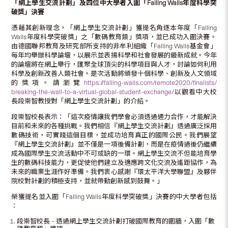
「網上學生交流計劃」及四位中大學者入圍「
Falling Walls
年度科學突
破獎」決賽
憑藉其創新理念，「網上學生交流計劃」獲提名角逐本年度「Falling
Walls年度科學突破獎」之「數碼教育類」獎項，並已成功入圍決賽。
由德國聯邦教育及研究部所支持的非牟利組織「Falling Walls基金會」
每年均舉辦科學論壇，以展示並表揚科學和社會發展的最新成就。今年
的論壇將在網上舉行，匯聚全球頂尖的科學項目與人才，討論如何利用
科學及創新改善人類社會。是次活動將頒發十個科學、創新及人文領域
的獎項。請瀏覽
https://falling-walls.com/remote2020/finalists/
breaking-the-wall-to-a-virtual-global-student-exchange/
以觀看中大校
長段崇智教授對「網上學生交流計劃」的介紹。
段崇智校長表示：「這次疫情讓我們學會必須透過通力合作，才能解決
目前和未來的各種挑戰。我們相信『網上學生交流計劃』透過廣泛採用
數碼技術，可實踐這個目標，並成功培育真正的國際公民。我們展望
『網上學生交流計劃』並不僅是一項後備計劃，而是在疫情過後仍繼續
成為國際學生交流活動中不可或缺的一環。網上學生交流不但能培育學
生的數碼科技能力，更促使他們建立及適應跨文化交流及遙距協作，為
未來的職業生涯作好準備。我們衷心感謝『環太平洋大學聯盟』及夥伴
院校對計劃的積極支持，並就帶動創新感到鼓舞。」
榮獲提名並入圍「Falling Walls年度科學突破獎」決賽的中大學者包括
︰
段崇智校長 – 透過網上學生交流計劃打破國際教育的圍牆，入圍「數