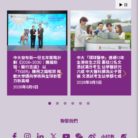
中大發布新一份五年策略計
中大「環球醫學」連續13年
劃《2026‒2030：騰躍新
全港收生之冠 囊括12名文
程，勵行志遠》 以
憑試滿分考生 佔學醫狀元
「TIGER」騰飛之躍框架 推
六成 中大醫科續為尖子首
動大學邁向學術與全球影響
選 文憑試考生佔學額七成
力新高峰
2026年8月5日
2026年8月6日
聯繫我們