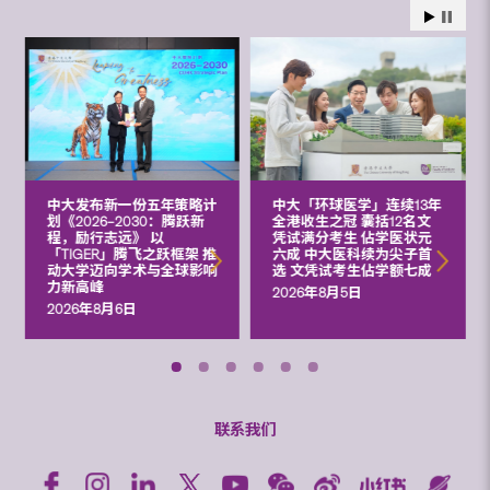
中大发布新一份五年策略计
中大「环球医学」连续13年
划《2026‒2030：腾跃新
全港收生之冠 囊括12名文
程，励行志远》 以
凭试满分考生 佔学医状元
「TIGER」腾飞之跃框架 推
六成 中大医科续为尖子首
动大学迈向学术与全球影响
选 文凭试考生佔学额七成
力新高峰
2026年8月5日
2026年8月6日
联系我们