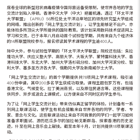
席卷全球的新型冠状病毒疫情令国际旅运备受限制，使世界各地的学生
交流计划陷入停顿。香港中文大学（中大）把握机遇，透过「环太平洋
大学联盟」（APRU）56所位处太平洋沿岸地区的领先研究型大学组成
的网络，推出创新的「网上学生交流计划」，让学生能够足不出户，亦
能体验多所顶尖大学所提供的国际教育。该计划采用数码技术促进网上
学习和交流，已于本年八月启动首个试验性学期，共有来自九个经济体
的14所联盟院校参与，报名修读其学术课程的学生逾400人。
除中大外，参与试验性学期的「环太平洋大学联盟」院校还包括：朱拉
隆功大学、庆应义塾大学、高丽大学、大坂大学、蒙特雷科技大学、香
港科技大学、东北大学、加州大学洛杉矶分校、加州大学河滨分校、智
利大学、基多圣方济各大学、俄勒冈大学及新南威尔士大学。
「网上学生交流计划」的首个学期提供共78项网上学术课程，吸引逾
400份申请，其中200多名学生获成功取录。课程主题包罗万有，包括
香港文化、气候变化、拉丁美洲商贸，以及原住民语言等。这些课程提
供同步、异步或混合上课模式，以方便来自不同时区的学生参与。
为了让「网上学生交流计划」带来仿似真正留学的体验，计划备有一系
列网上联课活动，使学生有机会接触来自世界各地的同学、学者、专
家、意念与文化。这些联课活动让来自不同背景的同学们一起学习如何
准备求职面试、游历厄瓜多尔的加拉帕戈斯群岛、探索香港的历史足
迹，什至在网上音乐会上献技。截至本年十月，计划共提供18项联课活
动。