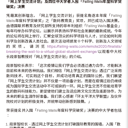
「网上学生交流计划」及四位中大学者入围「
Falling Walls
年度科学突
破奖」决赛
凭藉其创新理念，「网上学生交流计划」获提名角逐本年度「Falling
Walls年度科学突破奖」之「数码教育类」奖项，并已成功入围决赛。
由德国联邦教育及研究部所支持的非牟利组织「Falling Walls基金会」
每年均举办科学论坛，以展示并表扬科学和社会发展的最新成就。今年
的论坛将在网上举行，汇聚全球顶尖的科学项目与人才，讨论如何利用
科学及创新改善人类社会。是次活动将颁发十个科学、创新及人文领域
的奖项。请浏览
https://falling-walls.com/remote2020/finalists/
breaking-the-wall-to-a-virtual-global-student-exchange/
以观看中大校
长段崇智教授对「网上学生交流计划」的介绍。
段崇智校长表示：「这次疫情让我们学会必须透过通力合作，才能解决
目前和未来的各种挑战。我们相信『网上学生交流计划』透过广泛采用
数码技术，可实践这个目标，并成功培育真正的国际公民。我们展望
『网上学生交流计划』并不仅是一项后备计划，而是在疫情过后仍继续
成为国际学生交流活动中不可或缺的一环。网上学生交流不但能培育学
生的数码科技能力，更促使他们建立及适应跨文化交流及遥距协作，为
未来的职业生涯作好准备。我们衷心感谢『环太平洋大学联盟』及伙伴
院校对计划的积极支持，并就带动创新感到鼓舞。」
荣获提名并入围「Falling Walls年度科学突破奖」决赛的中大学者包括
︰
段崇智校长 – 透过网上学生交流计划打破国际教育的围墙，入围「数