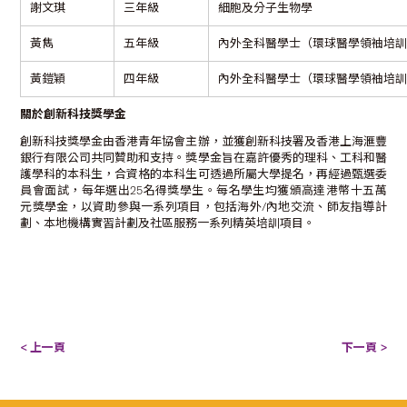
謝文琪
三年級
細胞及分子生物學
黃雋
五年級
內外全科醫學士（環球醫學領袖培
黃鎧穎
四年級
內外全科醫學士（環球醫學領袖培
關於創新科技獎學金
創新科技獎學金由香港青年協會主辦，並獲創新科技署及香港上海滙豐
銀行有限公司共同贊助和支持。獎學金旨在嘉許優秀的理科、工科和醫
護學科的本科生，合資格的本科生可透過所屬大學提名，再經過甄選委
員會面試，每年選出25名得獎學生。每名學生均獲頒高達港幣十五萬
元獎學金，以資助參與一系列項目，包括海外/內地交流、師友指導計
劃、本地機構實習計劃及社區服務一系列精英培訓項目。
< 上一頁
下一頁 >