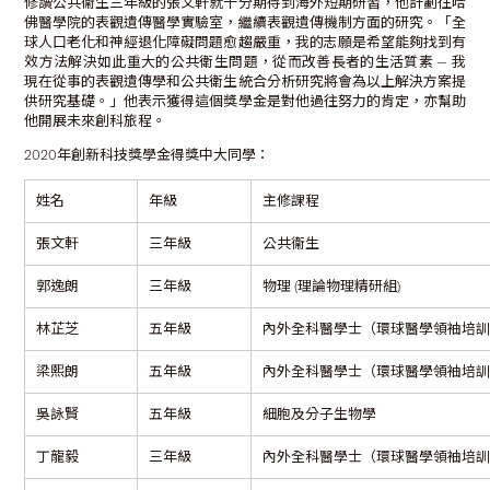
修讀公共衞生三年級的張文軒就十分期待到海外短期研習，他計劃往哈
佛醫學院的表觀遺傳醫學實驗室，繼續表觀遺傳機制方面的研究。「全
球人口老化和神經退化障礙問題愈趨嚴重，我的志願是希望能夠找到有
效方法解決如此重大的公共衛生問題，從而改善長者的生活質素 — 我
現在從事的表觀遺傳學和公共衛生統合分析研究將會為以上解決方案提
供研究基礎。」他表示獲得這個獎學金是對他過往努力的肯定，亦幫助
他開展未來創科旅程。
2020年創新科技獎學金得獎中大同學：
姓名
年級
主修課程
張文軒
三年級
公共衞生
郭逸朗
三年級
物理 (理論物理精研組)
林芷芝
五年級
內外全科醫學士（環球醫學領袖培
梁熙朗
五年級
內外全科醫學士（環球醫學領袖培
吳詠賢
五年級
細胞及分子生物學
丁龍毅
三年級
內外全科醫學士（環球醫學領袖培