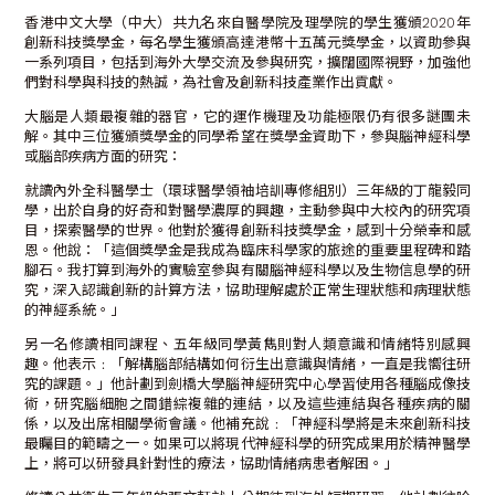
香港中文大學（中大）共九名來自醫學院及理學院的學生獲頒2020年
創新科技獎學金，每名學生獲頒高達港幣十五萬元獎學金，以資助參與
一系列項目，包括到海外大學交流及參與研究，擴闊國際視野，加強他
們對科學與科技的熱誠，為社會及創新科技產業作出貢獻。
大腦是人類最複雜的器官，它的運作機理及功能極限仍有很多謎團未
解。其中三位獲頒獎學金的同學希望在獎學金資助下，參與腦神經科學
或腦部疾病方面的研究：
就讀內外全科醫學士（環球醫學領袖培訓專修組別）三年級的丁龍毅同
學，出於自身的好奇和對醫學濃厚的興趣，主動參與中大校內的研究項
目，探索醫學的世界。他對於獲得創新科技獎學金，感到十分榮幸和感
恩。他說：「這個獎學金是我成為臨床科學家的旅途的重要里程碑和踏
腳石。我打算到海外的實驗室參與有關腦神經科學以及生物信息學的研
究，深入認識創新的計算方法，協助理解處於正常生理狀態和病理狀態
的神經系統。」
另一名修讀相同課程、五年級同學黃雋則對人類意識和情緒特別感興
趣。他表示﹕「解構腦部結構如何衍生出意識與情緒，一直是我嚮往研
究的課題。」他計劃到劍橋大學腦神經研究中心學習使用各種腦成像技
術，研究腦細胞之間錯綜複雜的連結，以及這些連結與各種疾病的關
係，以及出席相關學術會議。他補充說﹕「神經科學將是未來創新科技
最矚目的範疇之一。如果可以將現代神經科學的研究成果用於精神醫學
上，將可以研發具針對性的療法，協助情緒病患者解困。」