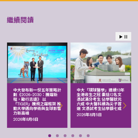
繼續閱讀
中大發布新一份五年策略計
中大「環球醫學」連續13年
劃《2026‒2030：騰躍新
全港收生之冠 囊括12名文
程，勵行志遠》 以
憑試滿分考生 佔學醫狀元
「TIGER」騰飛之躍框架 推
六成 中大醫科續為尖子首
動大學邁向學術與全球影響
選 文憑試考生佔學額七成
力新高峰
2026年8月5日
2026年8月6日