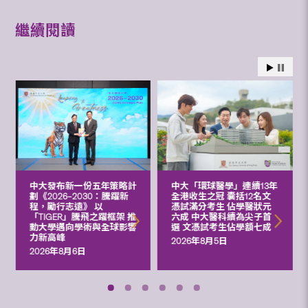
繼續閱讀
中大發布新一份五年策略計
中大「環球醫學」連續13年
劃《2026‒2030：騰躍新
全港收生之冠 囊括12名文
程，勵行志遠》 以
憑試滿分考生 佔學醫狀元
「TIGER」騰飛之躍框架 推
六成 中大醫科續為尖子首
動大學邁向學術與全球影響
選 文憑試考生佔學額七成
力新高峰
2026年8月5日
2026年8月6日