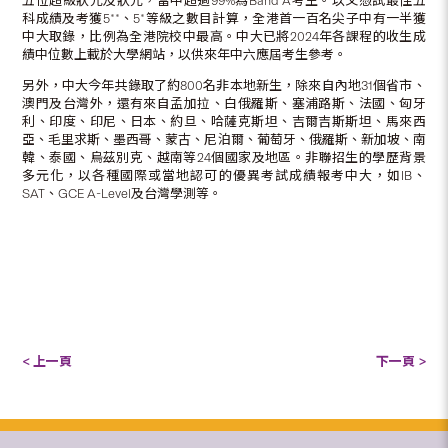
五位超級狀元及狀元，當中超過99%為Band A考生。以文憑試最佳五
科成績及考獲5**、5*等級之數目計算，全港首一百名尖子中有一半獲
中大取錄，比例為全港院校中最高。中大已將2024年各課程的收生成
績中位數上載於大學網站，以供來年中六應屆考生參考。
另外，中大今年共錄取了約800名非本地新生，除來自內地31個省市、
澳門及台灣外，還有來自孟加拉、白俄羅斯、塞浦路斯、法國、匈牙
利、印度、印尼、日本、約旦、哈薩克斯坦、吉爾吉斯斯坦、馬來西
亞、毛里求斯、墨西哥、蒙古、尼泊爾、葡萄牙、俄羅斯、新加坡、南
韓、泰國、烏茲別克、越南等24個國家及地區。非聯招生的學歷背景
多元化，以各種國際或當地認可的優異考試成績報考中大，如IB、
SAT、GCE A-Level及台灣學測等。
< 上一頁
下一頁 >