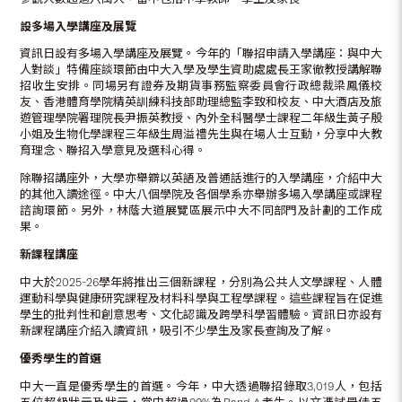
設多場入學講座及展覽
資訊日設有多場入學講座及展覽。今年的「聯招申請入學講座：與中大
人對談」特備座談環節由中大入學及學生資助處處長王家徹教授講解聯
招收生安排。同場另有證券及期貨事務監察委員會行政總裁梁鳳儀校
友、香港體育學院精英訓練科技部助理總監李致和校友、中大酒店及旅
遊管理學院署理院長尹振英教授、內外全科醫學士課程二年級生黃子殷
小姐及生物化學課程三年級生周溢禮先生與在場人士互動，分享中大教
育理念、聯招入學意見及選科心得。
除聯招講座外，大學亦舉辧以英語及普通話進行的入學講座，介紹中大
的其他入讀途徑。中大八個學院及各個學系亦舉辦多場入學講座或課程
諮詢環節。另外，林蔭大道展覽區展示中大不同部門及計劃的工作成
果。
新課程講座
中大於2025-26學年將推出三個新課程，分別為公共人文學課程、人體
運動科學與健康研究課程及材料科學與工程學課程。這些課程旨在促進
學生的批判性和創意思考、文化認識及跨學科學習體驗。資訊日亦設有
新課程講座介紹入讀資訊，吸引不少學生及家長查詢及了解。
優秀學生的首選
中大一直是優秀學生的首選。今年，中大透過聯招錄取3,019人，包括