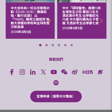
中大發布新一份五年策略計
中大「環球醫學」連續13年
劃《2026‒2030：騰躍新
全港收生之冠 囊括12名文
程，勵行志遠》 以
憑試滿分考生 佔學醫狀元
「TIGER」騰飛之躍框架 推
六成 中大醫科續為尖子首
動大學邁向學術與全球影響
選 文憑試考生佔學額七成
力新高峰
2026年8月5日
2026年8月6日
聯繫我們
宣傳申請（僅限中大職員）