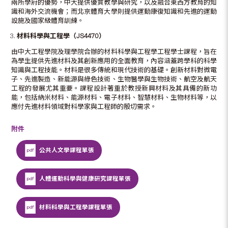
兩所學府的優勢，中大提供優質教學與研究，以及融合東西方教育的知
識和海外交流機會；而北京體育大學則提供運動康復知識和先進的運動
設施及國家級體育訓練。
材料科學與工程學
（
JS4470
）
由中大工程學院及理學院合辦的材料科學與工程學工程學士課程，旨在
為學生提供先進材料及其創新應用的全面教育，內容涵蓋跨學科的科學
知識與工程技能。材料是很多傳統和現代技術的基礎。創新材料對微電
子、先進製造、新能源與綠色技術、生物醫學與生物技術、航空及航天
工程的發展尤其重要。課程設計著重於教授新興材料及其具備的新功
能，包括納米材料、能源材料、電子材料、智慧材料、生物材料等，以
應付先進材料領域對科學家與工程師的殷切需求。
附件
公共人文學課程單張
人體運動科學與健康研究課程單張
材料科學與工程學課程單張