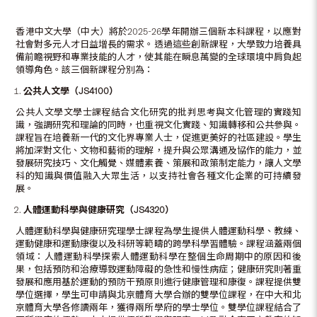
香港中文大學（中大）將於2025-26學年開辦三個新本科課程，以應對
社會對多元人才日益增長的需求。透過這些創新課程，大學致力培養具
備前瞻視野和專業技能的人才，使其能在瞬息萬變的全球環境中肩負起
領導角色。該三個新課程分別為：
公共人文學
（
JS4100
）
公共人文學文學士課程結合文化研究的批判思考與文化管理的實踐知
識，強調研究和理論的同時，也重視文化實踐、知識轉移和公共參與。
課程旨在培養新一代的文化界專業人士，促進更美好的社區建設。學生
將加深對文化、文物和藝術的理解，提升與公眾溝通及協作的能力，並
發展研究技巧、文化觸覺、媒體素養、策展和政策制定能力，讓人文學
科的知識與價值融入大眾生活，以支持社會各種文化企業的可持續發
展。
人體運動科學與健康研究
（
JS4320
）
人體運動科學與健康研究理學士課程為學生提供人體運動科學、教練、
運動健康和運動康復以及科研等範疇的跨學科學習體驗。課程涵蓋兩個
領域：人體運動科學探索人體運動科學在整個生命周期中的原因和後
果，包括預防和治療導致運動障礙的急性和慢性病症；健康研究則著重
發展和應用基於運動的預防干預原則進行健康管理和康復。課程提供雙
學位選擇，學生可申請與北京體育大學合辦的雙學位課程，在中大和北
京體育大學各修讀兩年，獲得兩所學府的學士學位。雙學位課程結合了